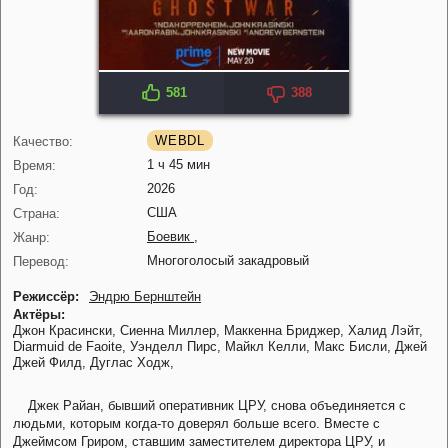
581
388
IMDB: 6.2
KP: 5.4
WEBDL
Качество:
1 ч 45 мин
Время:
2026
Год:
США
Страна:
Боевик
,
Жанр:
Многоголосый закадровый
Перевод:
Режиссёр:
Эндрю Бернштейн
Актёры:
Джон Красински,
Сиенна Миллер,
Маккенна Бриджер,
Халид Лэйт,
Diarmuid de Faoite,
Уэнделл Пирс,
Майкл Келли,
Макс Бисли,
Джей
Джей Филд,
Дуглас Ходж,
Джек Райан, бывший оперативник ЦРУ, снова объединяется с
людьми, которым когда-то доверял больше всего. Вместе с
Джеймсом Гриром, ставшим заместителем директора ЦРУ, и