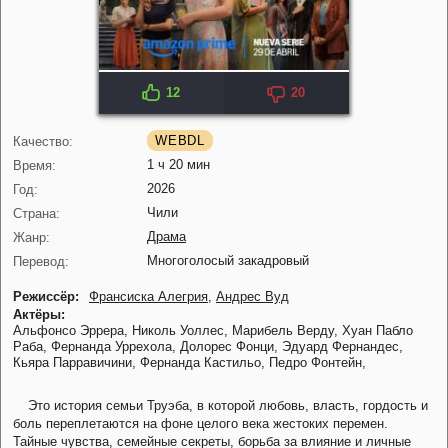
12
20
WEBDL
Качество:
1 ч 20 мин
Время:
2026
Год:
Чили
Страна:
Драма
Жанр:
Многоголосый закадровый
Перевод:
Режиссёр:
Франсиска Алегрия
,
Андрес Вуд
Актёры:
Альфонсо Эррера,
Николь Уоллес,
Марибель Верду,
Хуан Пабло
Раба,
Фернанда Уррехола,
Долорес Фонци,
Эдуард Фернандес,
Кьяра Парравичини,
Фернанда Кастильо,
Педро Фонтейн,
Это история семьи Труэба, в которой любовь, власть, гордость и
боль переплетаются на фоне целого века жестоких перемен.
Тайные чувства, семейные секреты, борьба за влияние и личные