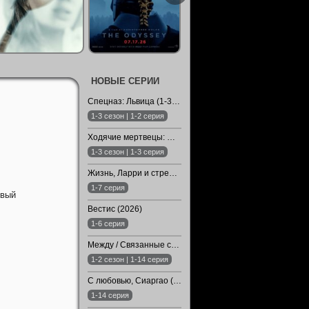
НОВЫЕ СЕРИИ
Спецназ: Львица (1-3 Сезон)
1-3 сезон | 1-2 серия
Ходячие мертвецы: Мертвый город (1-3 Сезон)
1-3 сезон | 1-3 серия
Жизнь, Ларри и стремление к несчастью: Почти история Америки (2026)
1-7 серия
овый
Вестис (2026)
1-6 серия
Между / Связанные судьбой / Арафта (1-2 Сезон)
1-2 сезон | 1-14 серия
С любовью, Сиаргао (2026)
1-14 серия