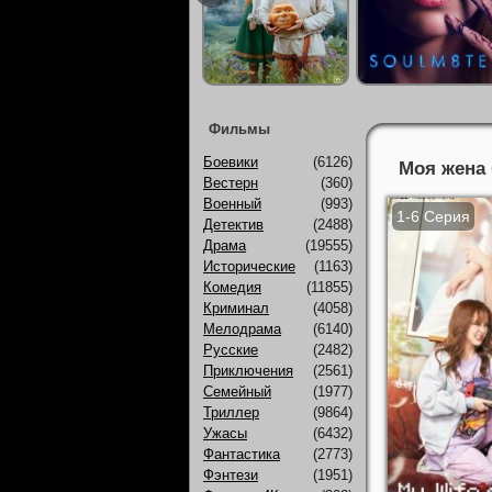
Фильмы
Боевики
(6126)
Моя жена 
Вестерн
(360)
Военный
(993)
1-6 Серия
Детектив
(2488)
Драма
(19555)
Исторические
(1163)
Комедия
(11855)
Криминал
(4058)
Мелодрама
(6140)
Русские
(2482)
Приключения
(2561)
Семейный
(1977)
Триллер
(9864)
Ужасы
(6432)
Фантастика
(2773)
Фэнтези
(1951)