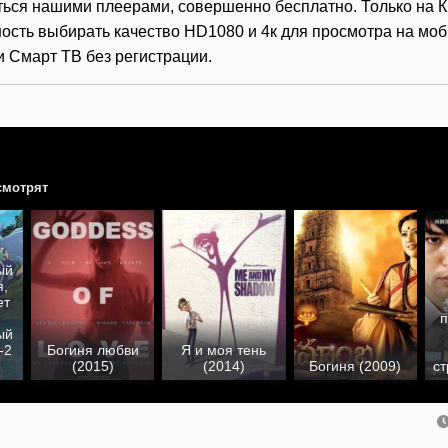
ться нашими плеерами, совершенно бесплатно. Только на К
ость выбирать качество HD1080 и 4к для просмотра на мо
и Смарт ТВ без регистрации.
смотрят
ый
я,
ет
п
ый
-2
Богиня любви
Я и моя тень
(2015)
(2014)
Богиня (2009)
ст