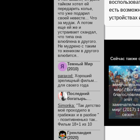
воспользова
тайком хотел ей
передарить колье,
есть возможн
что уже подарил
устройствах 
своей невесте... Что
за мудак. А потом
еще ей же и
устраивает скандал,
что типа она
влюблена в другого.
Не мудрено с таким
то женихом в другого
влюбится..
Сейчас также 
Темный Мир
(2010)
paraxod
:
Хороший
Этот
зрелищный фильм...
замечательн
для своего года
мир! / Богин
Последний
благословля
богатырь.
этот
Колобок (2026)
замечательн
Simonka
:
"Так детство
мир! (2017) 1
моё проходило в
сезон
грабежах и в разбое "
- позитивненько так..
Фильм 18+1 из 10
Гренландия
(2020)