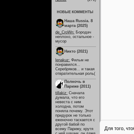
НОВЫЕ КОММЕНТЫ
Наша Russia. 8
марта (2025)
de_CroWn
:
Бородач
неплохо, остальное -
мусор
Никто (2021)
lenakuz
:
Фильм не
понравился...
Серебряков... и такая
отвратительная роль(
Полночь в
Париже (2011)
tillakiz
:
Сначала
думала, что его
невеста с ним
холодна, потом
поняла почему. Этот
придурок не только
еженочно таскается с
другой бабой по
Для того, чт
всему Парижу, крутя
с ней шашни, он даже