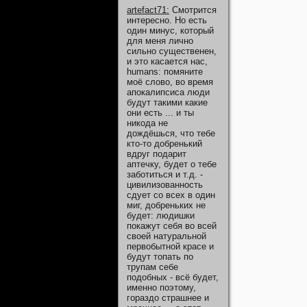
artefact71
:
Смотрится
интересно. Но есть
один минус, который
для меня лично
сильно существенен,
и это касается нас,
humans: помяните
моё слово, во время
апокалипсиса люди
будут такими какие
они есть ... и ты
никода не
дождёшься, что тебе
кто-то добренький
вдруг подарит
аптечку, будет о тебе
заботиться и т.д. -
цивилизованность
сдует со всех в один
миг, добреньких не
будет: людишки
покажут себя во всей
своей натуральной
первобытной красе и
будут топать по
трупам себе
подобных - всё будет,
именно поэтому,
гораздо страшнее и