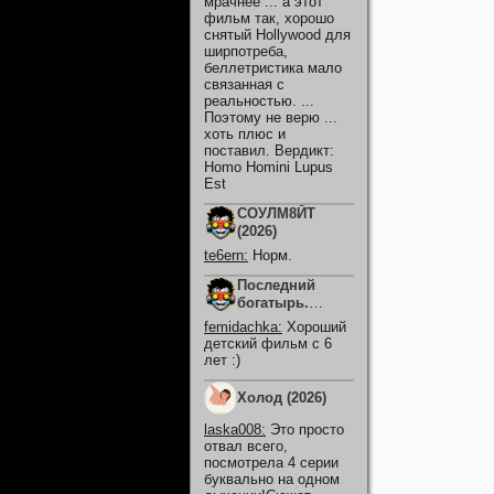
мрачнее ... а этот
фильм так, хорошо
снятый Hollywood для
ширпотреба,
беллетристика мало
связанная с
реальностью. ...
Поэтому не верю ...
хоть плюс и
поставил. Вердикт:
Homo Homini Lupus
Est
СОУЛМ8ЙТ
(2026)
te6ern
:
Норм.
Последний
богатырь.
Колобок (2026)
femidachka
:
Хороший
детский фильм с 6
лет :)
Холод (2026)
laska008
:
Это просто
отвал всего,
посмотрела 4 серии
буквально на одном