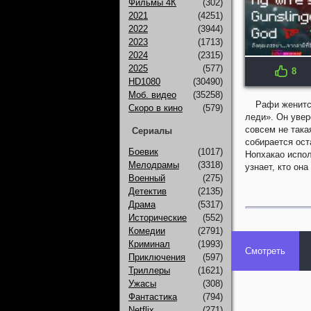
Фильмы 4К
(302)
2021
(4251)
2022
(3944)
2023
(1713)
2024
(2315)
2025
(577)
8
HD1080
(30490)
Моб. видео
(35258)
Рафи женится
Скоро в кино
(579)
леди». Он увер
совсем не така
Сериалы
собирается ост
Боевик
(1017)
Нопхакао испол
Мелодрамы
(3318)
узнает, кто он
Военный
(275)
Детектив
(2135)
Драма
(5317)
Исторические
(552)
Комедии
(2791)
Криминал
(1993)
Смотреть
Приключения
(597)
Триллеры
(1621)
Ужасы
(308)
Фантастика
(794)
Netflix
(271)