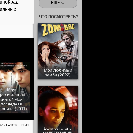
иноКрад,
ЕЩЕ
бильных
ЧТО ПОСМОТРЕТЬ?
Мой любимый
зомби (2022)
Моя
ролистанная
книга / Моя
последняя
раница (2011)
4-06-2026, 12:42
Если бы стены
могли говорить