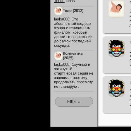
Tenor
:
klass
Тело (2012)
laska008
:
Это
абсолютный шедевр
жанра с гениальным
финалом, который
держит в напряжении
до самой последней
секунды.
Коллектив
(2025)
laska008
:
Скучный и
затянутый
стартПервая серия не
зацепила, поэтому
продолжать просмотр
не планирую .
ЕЩЕ