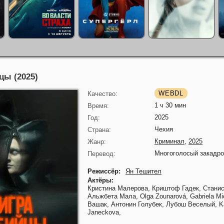
цы (2025)
WEBDL
Качество:
1 ч 30 мин
Время:
2025
Год:
Чехия
Страна:
Криминал
,
2025
Жанр:
Многоголосый закадр
Перевод:
Режиссёр:
Ян Тешител
Актёры:
Кристина Малерова,
Криштоф Гадек,
Станис
Альжбета Мала,
Olga Zounarová,
Gabriela M
Вашак,
Антонин Голубек,
Лубош Веселый,
K
Janeckova,