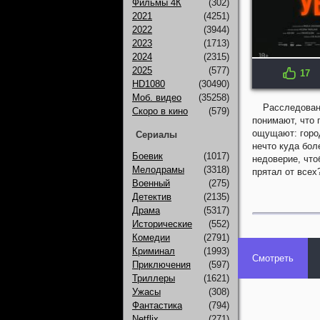
Фильмы 4К
(302)
2021
(4251)
2022
(3944)
2023
(1713)
2024
(2315)
2025
(577)
17
IMDB: 8.3
HD1080
(30490)
Моб. видео
(35258)
Расследовани
Скоро в кино
(579)
понимают, что 
ощущают: город
Сериалы
нечто куда бол
Боевик
(1017)
недоверие, что
Мелодрамы
(3318)
прятал от всех
Военный
(275)
Детектив
(2135)
Драма
(5317)
Исторические
(552)
Комедии
(2791)
Криминал
(1993)
Смотреть
Приключения
(597)
Триллеры
(1621)
Ужасы
(308)
Фантастика
(794)
Netflix
(271)