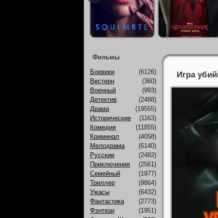
Фильмы
Боевики
(6126)
Игра убий
Вестерн
(360)
Военный
(993)
Детектив
(2488)
Драма
(19555)
Исторические
(1163)
Комедия
(11855)
Криминал
(4058)
Мелодрама
(6140)
Русские
(2482)
Приключения
(2561)
Семейный
(1977)
Триллер
(9864)
Ужасы
(6432)
Фантастика
(2773)
Фэнтези
(1951)