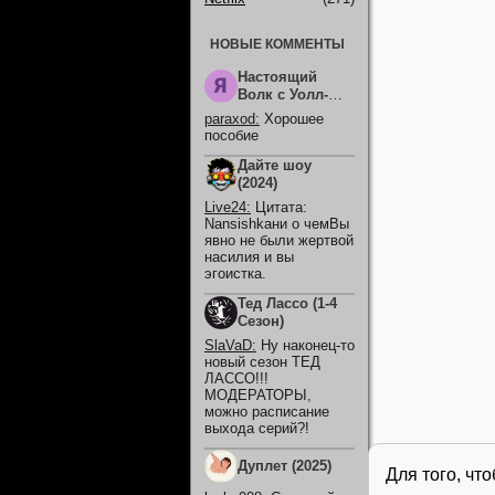
НОВЫЕ КОММЕНТЫ
Настоящий
Волк с Уолл-
Стрит (2026)
paraxod
:
Хорошее
пособие
Дайте шоу
(2024)
Live24
:
Цитата:
Nansishkaни о чемВы
явно не были жертвой
насилия и вы
эгоистка.
Тед Лассо (1-4
Сезон)
SlaVaD
:
Ну наконец-то
новый сезон ТЕД
ЛАССО!!!
МОДЕРАТОРЫ,
можно расписание
выхода серий?!
Дуплет (2025)
Для того, чт