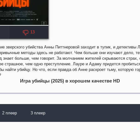
13
KP: 6.1
е зверского убийства Анны Питтнеровой заходит в тупик, и детективы 
привычные методы здесь не работают. Чем больше они изучают дело, т
 знает больше, чем говорит. За молчанием жителей скрываются страх, 
ее страшное, чем одно преступление. Лауре и Адаму придется пробитьс
бы найти убийцу. Но что, если правда об Анне раскроет тьму, которую г
?
Игра убийцы (2025) в хорошем качестве HD
2 плеер
3 плеер