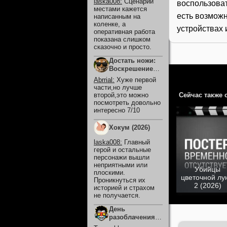
laska008
:
Сценарий
воспользова
местами кажется
есть возможн
написанным на
коленке, а
устройствах 
оперативная работа
показана слишком
сказочно и просто.
Достать ножи:
Воскрешение
покойника
Abrrial
:
Хуже первой
(2025)
части,но лучше
Сейчас также 
второй,это можно
посмотреть довольно
интересно 7/10
Хокум (2026)
laska008
:
Главный
герой и остальные
персонажи вышли
неприятными или
Убийцы
плоскими.
цветочной лу
Проникнуться их
2 (2026)
историей и страхом
не получается.
День
разоблачения
(2026)