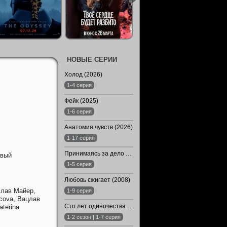
НОВЫЕ СЕРИИ
Холод (2026)
1-4 серия
Фейк (2025)
1-6 серия
Анатомия чувств (2026)
1-17 серия
Принимаясь за дело (2019)
овый
1-5 серия
Любовь сжигает (2008)
лав Майер,
1-9 серия
icova,
Вацлав
Сто лет одиночества (1-2 Сезон)
aterina
1-2 сезон | 1-7 серия