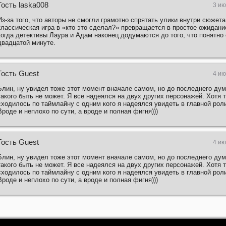
Гость laska008
3 ию
Из-за того, что авторы не смогли грамотно спрятать улики внутри сюжета
классическая игра в «кто это сделал?» превращается в простое ожидани
когда детективы Лаура и Адам наконец додумаются до того, что понятно
двадцатой минуте.
Гость Guest
4 ию
Блин, ну увидел тоже этот момент вначале самом, но до последнего дум
такого быть не может. Я все надеялся на двух других персонажей. Хотя 
сходилось по таймлайну с одним кого я надеялся увидеть в главной рол
Вроде и неплохо по сути, а вроде и полная фигня)))
Гость Guest
4 ию
Блин, ну увидел тоже этот момент вначале самом, но до последнего дум
такого быть не может. Я все надеялся на двух других персонажей. Хотя 
сходилось по таймлайну с одним кого я надеялся увидеть в главной рол
Вроде и неплохо по сути, а вроде и полная фигня)))