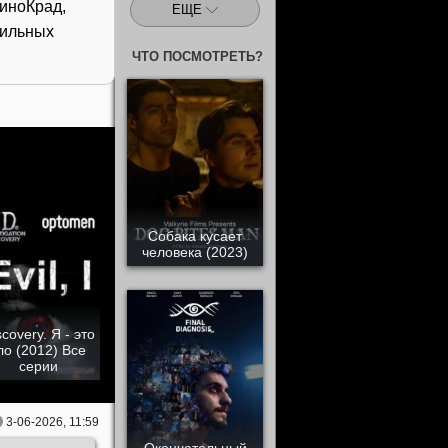
иноКрад,
ЕЩЕ
бильных
ЧТО ПОСМОТРЕТЬ?
Собака кусает
человека (2023)
scovery. Я - это
ло (2012) Все
серии
3-06-2026, 11:59
Окончательный