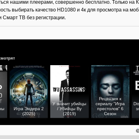
ться нашими плеерами, совершенно бесплатно. Только на К
ость выбирать качество HD1080 и 4к для просмотра на мо
и Смарт ТВ без регистрации.
смотрят
Рецензия к
У значит убийцы
сериалу "Игра
Di
ны
Игра Эндера 2
/ Убийцы Ву
престолов" 6
з
(2025)
(2019)
Сезон