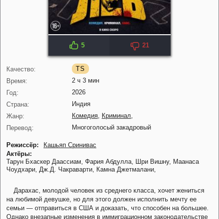
5
21
TS
Качество:
2 ч 3 мин
Время:
2026
Год:
Индия
Страна:
Комедия
,
Криминал
,
Жанр:
Многоголосый закадровый
Перевод:
Режиссёр:
Кашьяп Сринивас
Актёры:
Тарун Бхаскер Даассиам,
Фария Абдулла,
Шри Вишну,
Маанаса
Чоудхари,
Дж.Д. Чакраварти,
Камна Джетмалани,
Дарахас, молодой человек из среднего класса, хочет жениться
на любимой девушке, но для этого должен исполнить мечту ее
семьи — отправиться в США и доказать, что способен на большее.
Однако внезапные изменения в иммиграционном законодательстве