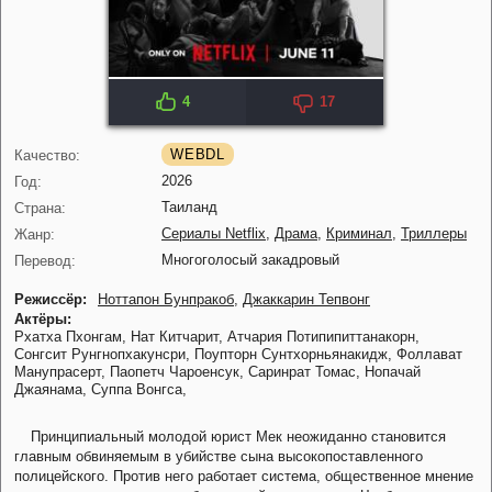
4
17
WEBDL
Качество:
2026
Год:
Таиланд
Страна:
Сериалы Netflix
,
Драма
,
Криминал
,
Триллеры
Жанр:
Многоголосый закадровый
Перевод:
Режиссёр:
Ноттапон Бунпракоб
,
Джаккарин Тепвонг
Актёры:
Рхатха Пхонгам,
Нат Китчарит,
Атчария Потипипиттанакорн,
Сонгсит Рунгнопхакунсри,
Поупторн Сунтхорньянакидж,
Фоллават
Манупрасерт,
Паопетч Чароенсук,
Саринрат Томас,
Нопачай
Джаянама,
Суппа Вонгса,
Принципиальный молодой юрист Мек неожиданно становится
главным обвиняемым в убийстве сына высокопоставленного
полицейского. Против него работает система, общественное мнение