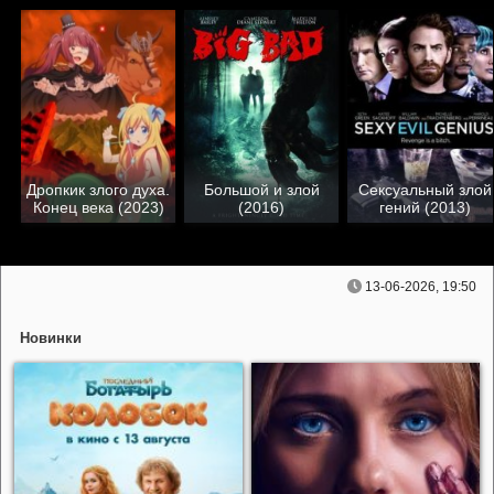
Дропкик злого духа.
Большой и злой
Сексуальный злой
Конец века (2023)
(2016)
гений (2013)
13-06-2026, 19:50
Новинки