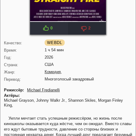
0
2
WEBDL
Качество:
1 ч 54 мин
Время:
2026
Год:
США
Страна:
Комедия
,
Жанр:
Многоголосый закадровый
Перевод:
Режиссёр:
Michael Fredianelli
Актёры:
Michael Grayson,
Johnny Walkr Jr.,
Shannon Skiles,
Morgan Finley
King,
Уилли мечтает стать успешным режиссёром, но жизнь после
киношколы оказывается куда жёстче, чем он ожидал. Вместо славы
его ждут бытовые трудности, давление со стороны близких и
постоянная нехватка денег. Когда лучший друг предлагает безумный