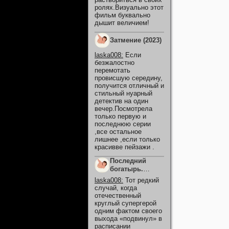
ролях.Визуально этот
фильм буквально
дышит величием!
Затмение (2023)
laska008
:
Если
безжалостно
перемотать
провисшую середину,
получится отличный и
стильный нуарный
детектив на один
вечер.Посмотрела
только первую и
последнюю серии
,все остальное
лишнее ,если только
красивве пейзажи .
Последний
богатырь.
Колобок (2026)
laska008
:
Тот редкий
случай, когда
отечественный
круглый супергерой
одним фактом своего
выхода «подвинул» в
расписании