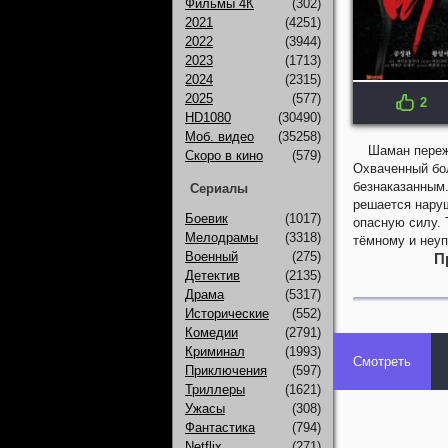
Фильмы 4К
(302)
2021
(4251)
2022
(3944)
2023
(1713)
2024
(2315)
2025
(577)
2
HD1080
(30490)
Моб. видео
(35258)
Шаман переж
Скоро в кино
(579)
Охваченный бол
безнаказанным.
Сериалы
решается наруш
Боевик
(1017)
опасную силу. 
Мелодрамы
(3318)
тёмному и неуп
Военный
(275)
П
Детектив
(2135)
Драма
(5317)
Исторические
(552)
Комедии
(2791)
Криминал
(1993)
Смотреть
Приключения
(597)
Триллеры
(1621)
Ужасы
(308)
Фантастика
(794)
Netflix
(271)