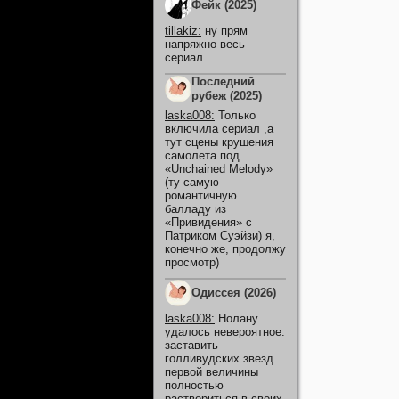
Фейк (2025)
tillakiz
:
ну прям
напряжно весь
сериал.
Последний
рубеж (2025)
laska008
:
Только
включила сериал ,а
тут сцены крушения
самолета под
«Unchained Melody»
(ту самую
романтичную
балладу из
«Привидения» с
Патриком Суэйзи) я,
конечно же, продолжу
просмотр)
Одиссея (2026)
laska008
:
Нолану
удалось невероятное:
заставить
голливудских звезд
первой величины
полностью
раствориться в своих