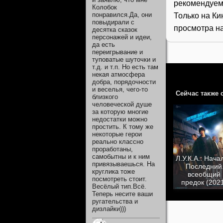
рекомендуем
Колобок
понравился.Да, они
Только на Ки
повыдирали с
просмотра на
десятка сказок
персонажей и идеи,
да есть
переигрывание и
туповатые шуточки и
т.д. и т.п. Но есть там
некая атмосфера
добра, порядочности
и веселья, чего-то
Сейчас также 
близкого
человеческой душе
за которую многие
недостатки можно
простить. К тому же
некоторые герои
реально классно
проработаны,
самобытны и к ним
Л.У.К.А.: Начал
привязываешься. На
Последний
круглика тоже
всеобщий
посмотреть стоит.
предок (202
Весёлый тип.Всё.
Теперь несите ваши
ругательства и
дизлайки)))