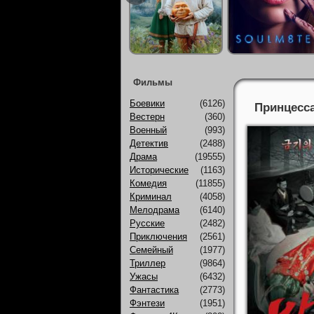
Фильмы
Боевики
(6126)
Принцесса
Вестерн
(360)
Военный
(993)
Детектив
(2488)
Драма
(19555)
Исторические
(1163)
Комедия
(11855)
Криминал
(4058)
Мелодрама
(6140)
Русские
(2482)
Приключения
(2561)
Семейный
(1977)
Триллер
(9864)
Ужасы
(6432)
Фантастика
(2773)
Фэнтези
(1951)