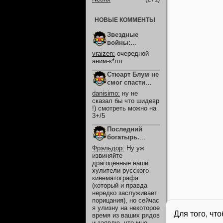
НОВЫЕ КОММЕНТЫ
Звездные
войны:
Видения.
vraizen
:
очередной
Девятый
аним-к*лл
джедай (2026)
Стюарт Блум не
смог спасти
вселенную
danisimo
:
ну не
(2026)
сказал бы что шидевр
!) смотреть можно на
3+/5
Последний
богатырь.
Колобок (2026)
Фрэльдор
:
Ну уж
извиняйте
драгоценные наши
хулители русского
кинематографа
(который и правда
нередко заслуживает
порицания), но сейчас
я улизну на некоторое
Для того, чт
время из ваших рядов
и заявлю, что мне