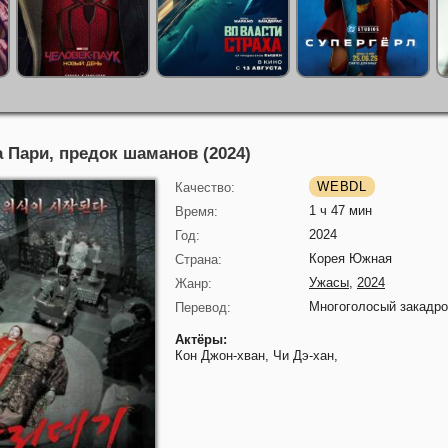
 Пари, предок шаманов (2024)
WEBDL
Качество:
1 ч 47 мин
Время:
2024
Год:
Корея Южная
Страна:
Ужасы
,
2024
Жанр:
Многоголосый закадр
Перевод:
Актёры:
Кон Джон-хван,
Чи Дэ-хан,