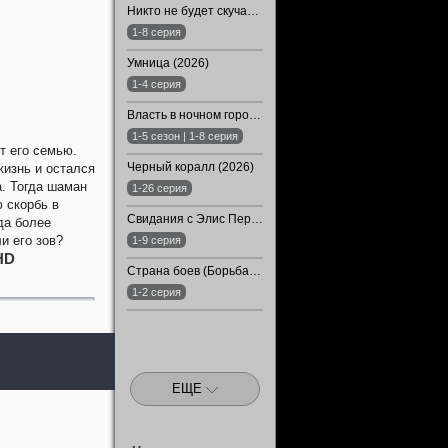
Никто не будет скучать по нам (2024)
1-8 серия
Умница (2026)
1-4 серия
Власть в ночном городе. Книга третья: Юность Кэнена (1-5 Сезон)
1-5 сезон | 1-8 серия
т его семью.
Черный коралл (2026)
жизнь и остался
. Тогда шаман
1-26 серия
 скорбь в
Свидания с Элис Перес (2026)
да более
и его зов?
1-9 серия
HD
Страна боев (Борьба) (2026)
1-2 серия
ЕЩЕ