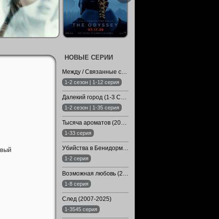
НОВЫЕ СЕРИИ
Между / Связанные судьбой / Арафта (1-2 Сезон)
1-2 сезон | 1-12 серия
Далекий город (1-3 Сезон)
1-2 сезон | 1-35 серия
Тысяча ароматов (2026)
1-33 серия
Убийства в Бенидорме / Убойный Бенидорм (2026)
овый
1-2 серия
Возможная любовь (2026)
1-8 серия
След (2007-2025)
1-3545 серия