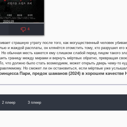
4
ивает страшную утрату после того, как могущественный человек убивае
ью и жаждой расплаты, он клянётся отомстить тому, кто разрушил его 
 Но обычная месть кажется ему слишком слабой перед лицом такого зла
ить границу между мирами и вернуть мёртвых обратно, превращая свою
То, что должно было стать возмездием, может открыть дверь чему-то ку
равляемому. Но сможет ли он остановиться, если мёртвые уже услышал
ринцесса Пари, предок шаманов (2024) в хорошем качестве 
2 плеер
3 плеер