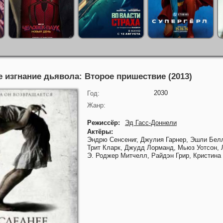
 изгнание дьявола: Второе пришествие (2013)
2030
Год:
Жанр:
Режиссёр:
Эд Гасс-Доннели
Актёры:
Эндрю Сенсениг,
Джулия Гарнер,
Эшли Бел
Трит Кларк,
Джудд Лорманд,
Мьюз Уотсон,
Э. Роджер Митчелл,
Райдэн Грир,
Кристина