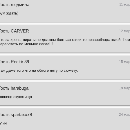
Гость людмила
11 мар
бум ждать)
Гость CARVER
12 мар
что за хрень, пираты не должны бояться каких то правообладателей! По
заработать по меньше бабла!!!
Гость Rockir 39
15 мар
Там даже того что на облоге нету,по сюжету.
Гость harabuga
19 мар
гавнецо скукотища
Гость spartaxxx9
24 мар
блин