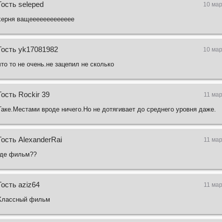
Гость seleped
10 мар
херня ващеееееееееееее
Гость yk17081982
10 мар
что то не очень.не зацепил не сколько
Гость Rockir 39
11 мар
Таке.Местами вроде ничего.Но не дотягивает до среднего уровня даже.
Гость AlexanderRai
11 мар
где фильм??
Гость aziz64
11 мар
Классный фильм