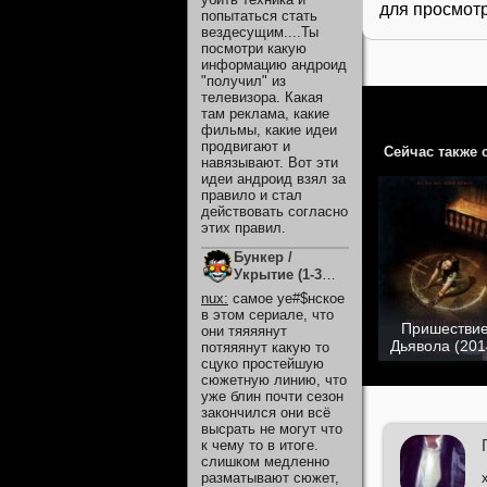
для просмотр
попытаться стать
вездесущим....Ты
посмотри какую
информацию андроид
"получил" из
телевизора. Какая
там реклама, какие
фильмы, какие идеи
продвигают и
Сейчас также 
навязывают. Вот эти
идеи андроид взял за
правило и стал
действовать согласно
этих правил.
Бункер /
Укрытие (1-3
Сезон)
nux
:
самое уе#$нское
в этом сериале, что
Пришестви
они тяяяянут
Дьявола (201
потяяянут какую то
сцуко простейшую
сюжетную линию, что
уже блин почти сезон
закончился они всё
высрать не могут что
к чему то в итоге.
слишком медленно
разматывают сюжет,