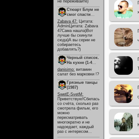
не переживайте)
Стюарт Блум не
смог спасти
вселенную
Zabava 47
:
Цитата:
(2026)
AdminЦитата: Zabava
47Сама нашла)Вот
лучше бы скинули
сюда)А вы серии не
собираетесь
добавлять?)
Черный список.
На кухне (1-4
Сезон)
danisimo
:
витамин
салат без марковки !?
Грязные танцы
(1987)
SwetE-SvetM
:
Приветствую!Сбилась
со счёта, сколько раз
смотрела фильм, его
можно
пересматривать
многократно и не
надоедает, каждый
раз с интересом...