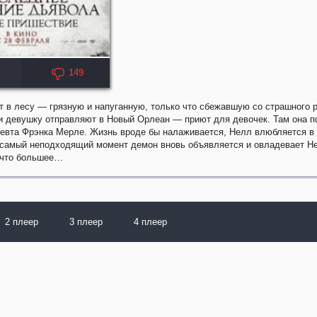
149
KP: 4.0
 в лесу — грязную и напуганную, только что сбежавшую со страшного р
и девушку отправляют в Новый Орлеан — приют для девочек. Там она п
певта Фрэнка Мерле. Жизнь вроде бы налаживается, Нелл влюбляется в
 самый неподходящий момент демон вновь объявляется и овладевает Не
нечто большее…
2 плеер
3 плеер
4 плеер