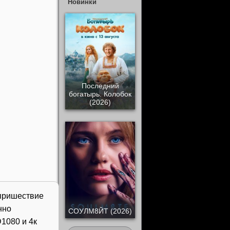
Новинки
Последний
богатырь. Колобок
(2026)
 пришествие
нно
СОУЛМ8ЙТ (2026)
1080 и 4к