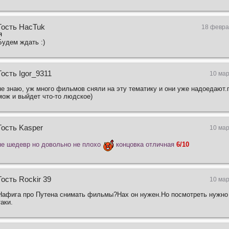
Гость HacTuk
18 февра
Будем ждать :)
Гость Igor_9311
10 мар
не знаю, уж много фильмов сняли на эту тематику и они уже надоедают.
мож и выйдет что-то людское)
Гость Kasper
10 мар
не шедевр но довольно не плохо
концовка отличная
6/10
Гость Rockir 39
10 мар
Нафига про Путена снимать фильмы?Нах он нужен.Но посмотреть нужно 
таки.