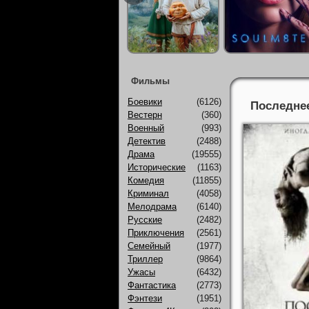
Фильмы
Боевики
(6126)
Последнее
Вестерн
(360)
Военный
(993)
Детектив
(2488)
Драма
(19555)
Исторические
(1163)
Комедия
(11855)
Криминал
(4058)
Мелодрама
(6140)
Русские
(2482)
Приключения
(2561)
Семейный
(1977)
Триллер
(9864)
Ужасы
(6432)
Фантастика
(2773)
Фэнтези
(1951)