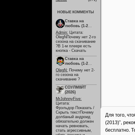
НОВЫЕ КОММЕНТЫ
Ставка на
любовь (1-2
Сезон)
Admin
:
Цитата:
OlegNПочему нет 2-го
сезона на скачивание
?В 1-м плеере есть
кнопка - Скачать
Ставка на
любовь (1-2
Сезон)
OlegN
:
Почему нет 2-
го сезона на
скачивание ?
СОУЛМ8ЙТ
(2026)
MrJohnnyFive
:
Цитата:
Фрэльдор Показать /
Скрыть текстПочему
Для того, чт
долбаный андроид
обязательно должен
(2013)", ре
начать ревновать,
бесплатно. Т
стать агрессивным,
убить техника и