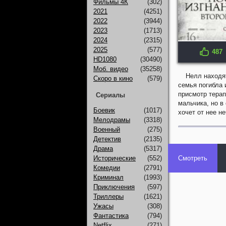
Фильмы 4К
(302)
2021
(4251)
2022
(3944)
2023
(1713)
2024
(2315)
2025
(577)
487
IMDB: 4.0
HD1080
(30490)
Моб. видео
(35258)
Нелл находят
Скоро в кино
(579)
семья погибла 
присмотр тера
Сериалы
мальчика, но в
Боевик
(1017)
хочет от нее 
Мелодрамы
(3318)
Военный
(275)
Детектив
(2135)
Драма
(5317)
Исторические
(552)
Смотреть
Комедии
(2791)
Криминал
(1993)
Приключения
(597)
Триллеры
(1621)
Ужасы
(308)
Фантастика
(794)
Netflix
(271)