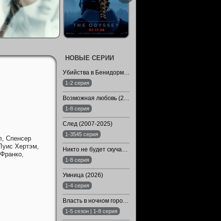
НОВЫЕ СЕРИИ
Убийства в Бенидорме / Убойный Бенидорм (2026)
1-2 серия
Возможная любовь (2026)
1-8 серия
След (2007-2025)
1-3545 серия
л,
Спенсер
Луис Хертэм,
Никто не будет скучать по нам (2024)
 Франко,
1-8 серия
Умница (2026)
1-4 серия
Власть в ночном городе. Книга третья: Юность Кэнена (1-5 Сезон)
1-5 сезон | 1-8 серия