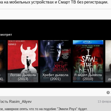
а на мобильных устройствах и Смарт ТВ без регистрации.
смотрят
е
Логово Дьявола
Хребет дьявола
Я видел Дьявола
4)
(2013)
(2001)
(2010)
д
Гость Rasim_Aliyev
13 февра
хм, наверное опять что то на подобие "Эмили Роуз" будет.