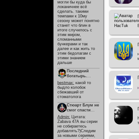
могли бы куда бы
локаничнее всё
сделать. такими
темпами к 10му
сезону может понятно
станет что блин в
итоге случилось с
этим миром,
сломанными
бункерами и так
далее и как жить то
этим бедолагам с
этими знанием
дальше
Последний
богатырь.
Колобок (2026)
bestmax
:
какой то
быдло колобок
сбежавший от
стоматолога
Стюарт Блум не
смог спасти
вселенную
Admin
:
Цитата:
(2026)
Zabava 47А вы серии
не собираетесь
добавлять?)Следим
за новыми сериями,