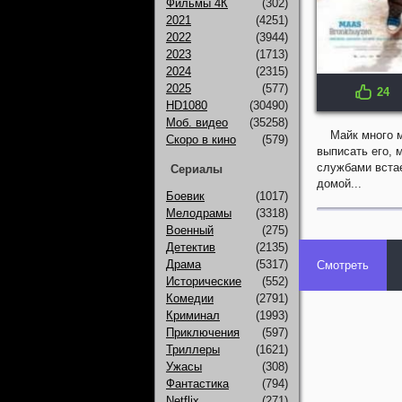
Фильмы 4К
(302)
2021
(4251)
2022
(3944)
2023
(1713)
2024
(2315)
2025
(577)
24
IMDB: 6.7
HD1080
(30490)
Моб. видео
(35258)
Майк много м
Скоро в кино
(579)
выписать его, 
службами встае
Сериалы
домой...
Боевик
(1017)
Мелодрамы
(3318)
Военный
(275)
Детектив
(2135)
Драма
(5317)
Смотреть
Исторические
(552)
Комедии
(2791)
Криминал
(1993)
Приключения
(597)
Триллеры
(1621)
Ужасы
(308)
Фантастика
(794)
Netflix
(271)