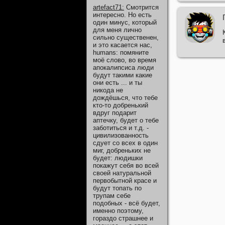
artefact71
:
Смотрится
интересно. Но есть
один минус, который
для меня лично
сильно существенен,
и это касается нас,
humans: помяните
моё слово, во время
апокалипсиса люди
будут такими какие
они есть ... и ты
никода не
дождёшься, что тебе
кто-то добренький
вдруг подарит
аптечку, будет о тебе
заботиться и т.д. -
цивилизованность
сдует со всех в один
миг, добреньких не
будет: людишки
покажут себя во всей
своей натуральной
первобытной красе и
будут топать по
трупам себе
подобных - всё будет,
именно поэтому,
гораздо страшнее и