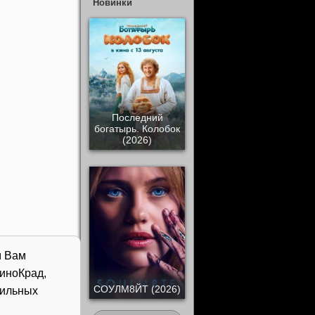
Новинки
Последний
богатырь. Колобок
(2026)
м Вам
иноКрад,
СОУЛМ8ЙТ (2026)
бильных