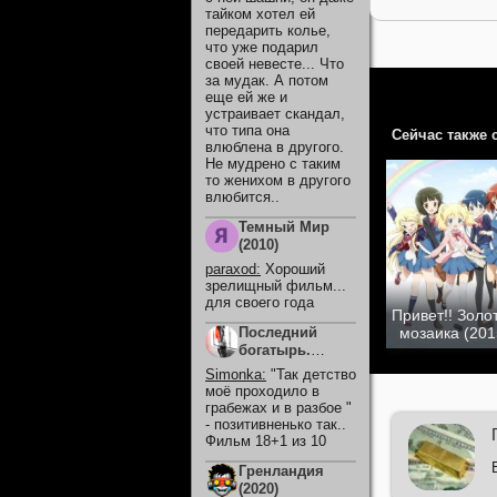
тайком хотел ей
передарить колье,
что уже подарил
своей невесте... Что
за мудак. А потом
еще ей же и
устраивает скандал,
что типа она
Сейчас также 
влюблена в другого.
Не мудрено с таким
то женихом в другого
влюбится..
Темный Мир
(2010)
paraxod
:
Хороший
зрелищный фильм...
для своего года
Привет!! Золо
мозаика (201
Последний
богатырь.
Колобок (2026)
Simonka
:
"Так детство
моё проходило в
грабежах и в разбое "
- позитивненько так..
Фильм 18+1 из 10
Гренландия
(2020)