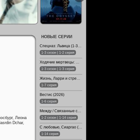
НОВЫЕ СЕРИИ
Спецназ: Львица (1-3 Сезон)
1-3 сезон | 1-2 серия
Ходячие мертвецы: Мертвый город (1-3 Сезон)
1-3 сезон | 1-3 серия
Жизнь, Ларри и стремление к несчастью: Почти история Америки (2026)
1-7 серия
Вестис (2026)
1-6 серия
Между / Связанные судьбой / Арафта (1-2 Сезон)
оэсбург,
Леона
1-2 сезон | 1-14 серия
asrdin Dchar,
С любовью, Сиаргао (2026)
1-14 серия