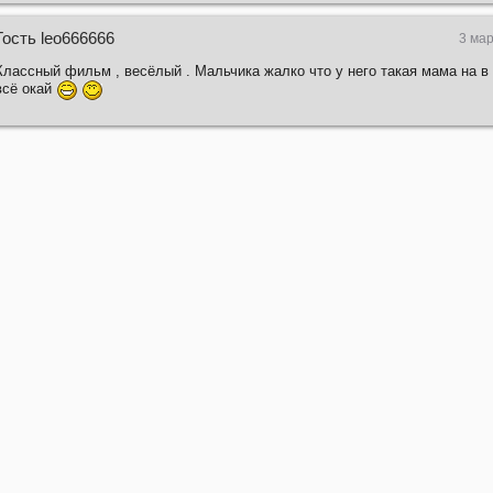
Гость leo666666
3 мар
Классный фильм , весёлый . Мальчика жалко что у него такая мама на в
всё окай