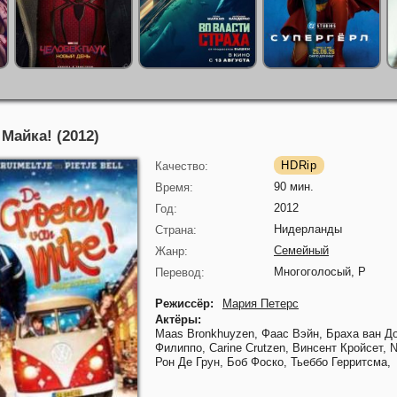
 Майка! (2012)
HDRip
Качество:
90 мин.
Время:
2012
Год:
Нидерланды
Страна:
Семейный
Жанр:
Многоголосый, P
Перевод:
Режиссёр:
Мария Петерс
Актёры:
Maas Bronkhuyzen,
Фаас Вэйн,
Браха ван Д
Филиппо,
Carine Crutzen,
Винсент Кройсет,
N
Рон Де Грун,
Боб Фоско,
Тьеббо Герритсма,