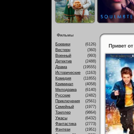
Фильмы
Боевики
(6126)
Привет от
Вестерн
(360)
Военный
(993)
Детектив
(2488)
Драма
(19555)
Исторические
(1163)
Комедия
(11855)
Криминал
(4058)
Мелодрама
(6140)
Русские
(2482)
Приключения
(2561)
Семейный
(1977)
Триллер
(9864)
Ужасы
(6432)
Фантастика
(2773)
Фэнтези
(1951)