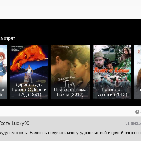
смотрят
Дорога в ад /
тая
Привет С Дороги
Привет от Тима
Привет от
5)
В Ад (1991)
Бакли (2012)
Катюши (2013)
Гость Lucky99
31 декаб
Буду смотреть. Надеюсь получить массу удовольствий и целый вагон вп