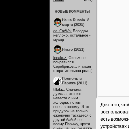
НОВЫЕ КОММЕНТЫ
Наша Russia. 8
марта (2025)
de_CroWn
:
Бородач
неплохо, остальное -
мусор
Никто (2021)
lenakuz
:
Фильм не
понравился...
Серебряков... и такая
отвратительная роль(
Полночь в
Париже (2011)
tillakiz
:
Сначала
думала, что его
невеста с ним
холодна, потом
Для того, чт
поняла почему. Этот
придурок не только
воспользова
еженочно таскается с
есть возможн
другой бабой по
всему Парижу, крутя
устройствах 
с ней шашни, он даже