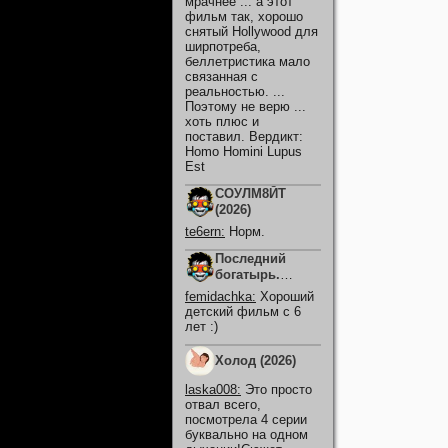
мрачнее ... а этот
фильм так, хорошо
снятый Hollywood для
ширпотреба,
беллетристика мало
связанная с
реальностью. ...
Поэтому не верю ...
хоть плюс и
поставил. Вердикт:
Homo Homini Lupus
Est
СОУЛМ8ЙТ
(2026)
te6ern
:
Норм.
Последний
богатырь.
Колобок (2026)
femidachka
:
Хороший
детский фильм с 6
лет :)
Холод (2026)
laska008
:
Это просто
отвал всего,
посмотрела 4 серии
буквально на одном