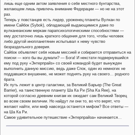
лишь еще одним актом заявления о себе местного бунтарства,
желающем лишь привлечь внимание Федерации — но не на этот
раз.
Теперь у повстанцев есть лидер, уроженец планеты Вулкан по
имени Сайбок (Sybok), обладающий выдающимися даже по
вулканеанским меркам парапсихологическими способностями —
ему достаточно лишь краткого общения для того, чтобы человек
либо другой инопланетянин испытывал к нему чувство
безраздельного доверия.
Сайбок объявляет себя новым мессией и собирается отправиться на
поиски — кого бы вы думали? — Бога! И некстати подвернувшийся
ему под руку «Энтерпрайз» со своей командой будет вынужден
выполнить данную миссию, ведь даже Спок, один из немногих не
поддавшися внушению, не может поднять руку на своего… родного
брата.
Их путь лежит в центр галактики, за Великий Барьер (The Great
Barrier), на таинственную планету Ша Ка Ри (Sha Ka Ree), на
которой согласно древним книгам их ожидает сам Великий Творец
во всем своем величии. Но найдут ли они то, во что верят, что
желают найти, или миф навсегда останется мифом? Все ответы —
на Ша Ка Ри.
Самое удивительное путешествие «Энтерпрайза» начинается…