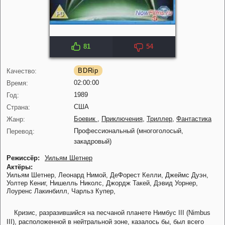
81
54
IMDB: 5.5
KP: 6.2
BDRip
Качество:
02:00:00
Время:
1989
Год:
США
Страна:
Боевик
,
Приключения
,
Триллер
,
Фантастика
Жанр:
Профессиональный (многоголосый,
Перевод:
закадровый)
Режиссёр:
Уильям Шетнер
Актёры:
Уильям Шетнер,
Леонард Нимой,
ДеФорест Келли,
Джеймс Дуэн,
Уолтер Кениг,
Нишелль Николс,
Джордж Такей,
Дэвид Уорнер,
Лоуренс Лакинбилл,
Чарльз Купер,
Кризис, разразившийся на песчаной планете Нимбус III (Nimbus
III), расположенной в нейтральной зоне, казалось бы, был всего