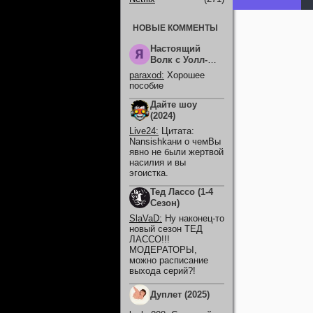
НОВЫЕ КОММЕНТЫ
Настоящий
Волк с Уолл-
Стрит (2026)
paraxod
:
Хорошее
пособие
Дайте шоу
(2024)
Live24
:
Цитата:
Nansishkaни о чемВы
явно не были жертвой
насилия и вы
эгоистка.
Тед Лассо (1-4
Сезон)
SlaVaD
:
Ну наконец-то
новый сезон ТЕД
ЛАССО!!!
МОДЕРАТОРЫ,
можно расписание
выхода серий?!
Дуплет (2025)