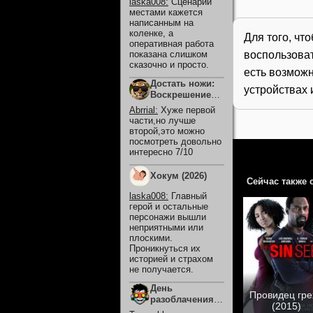
laska008
:
Сценарий
местами кажется
написанным на
коленке, а
Для того, чт
оперативная работа
воспользова
показана слишком
сказочно и просто.
есть возможн
Достать ножи:
устройствах 
Воскрешение
покойника
Abrrial
:
Хуже первой
(2025)
части,но лучше
второй,это можно
посмотреть довольно
интересно 7/10
Хокум (2026)
Сейчас также 
laska008
:
Главный
герой и остальные
персонажи вышли
неприятными или
плоскими.
Проникнуться их
историей и страхом
не получается.
День
Провидец гре
разоблачения
(2015)
(2026)