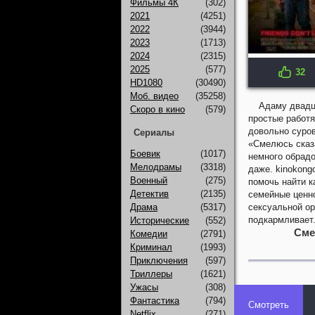
Фильмы 4К
(302)
2021
(4251)
2022
(3944)
2023
(1713)
2024
(2315)
2025
(577)
32
IMDB: 6.7
HD1080
(30490)
Моб. видео
(35258)
Адаму двадца
Скоро в кино
(579)
простые работя
довольно суров
Сериалы
«Смелюсь сказа
Боевик
(1017)
немного обрадо
Мелодрамы
(3318)
даже. kinokong
Военный
(275)
помочь найти к
Детектив
(2135)
семейные ценн
Драма
(5317)
сексуальной ор
подкармливает
Исторические
(552)
Сме
Комедии
(2791)
Криминал
(1993)
Приключения
(597)
Триллеры
(1621)
Ужасы
(308)
Фантастика
(794)
Смотреть
Netflix
(271)