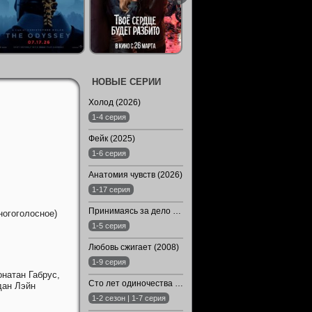
НОВЫЕ СЕРИИ
Холод (2026)
1-4 серия
Фейк (2025)
1-6 серия
Анатомия чувств (2026)
1-17 серия
Принимаясь за дело (2019)
огоголосное)
1-5 серия
Любовь сжигает (2008)
1-9 серия
натан Габрус,
Сто лет одиночества (1-2 Сезон)
ан Лэйн
1-2 сезон | 1-7 серия