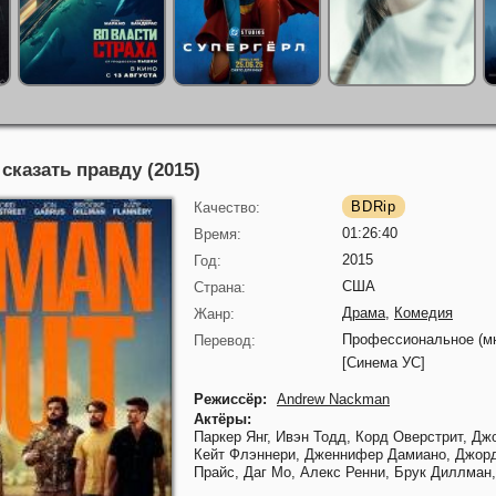
сказать правду (2015)
BDRip
Качество:
01:26:40
Время:
2015
Год:
США
Страна:
Драма
,
Комедия
Жанр:
Профессиональное (мн
Перевод:
[Синема УС]
Режиссёр:
Andrew Nackman
Актёры:
Паркер Янг,
Ивэн Тодд,
Корд Оверстрит,
Джо
Кейт Флэннери,
Дженнифер Дамиано,
Джорд
Прайс,
Даг Мо,
Алекс Ренни,
Брук Диллман,