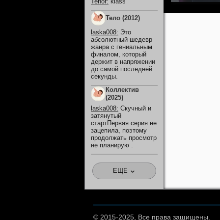
Tenor
:
klass
Тело (2012)
laska008
:
Это
абсолютный шедевр
жанра с гениальным
финалом, который
держит в напряжении
до самой последней
секунды.
Коллектив
(2025)
laska008
:
Скучный и
затянутый
стартПервая серия не
зацепила, поэтому
продолжать просмотр
не планирую .
ЕЩЕ
© 2015-2025, Все права защищены.