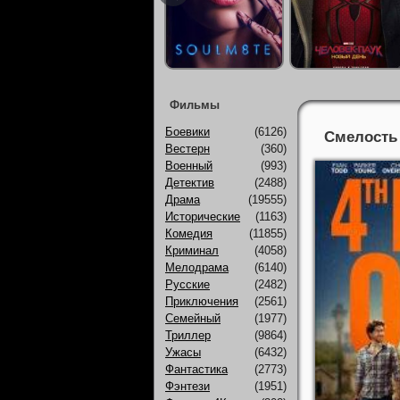
Фильмы
Боевики
(6126)
Смелость 
Вестерн
(360)
Военный
(993)
Детектив
(2488)
Драма
(19555)
Исторические
(1163)
Комедия
(11855)
Криминал
(4058)
Мелодрама
(6140)
Русские
(2482)
Приключения
(2561)
Семейный
(1977)
Триллер
(9864)
Ужасы
(6432)
Фантастика
(2773)
Фэнтези
(1951)