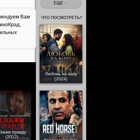
ЕЩЕ
комендуем Вам
ЧТО ПОСМОТРЕТЬ?
иноКрад,
бильных
Любовь на кону
(2024)
Скажи правду
(2012)
Красная лошадь