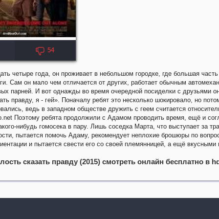
54
KP: 6.7
ть четыре года, он проживает в небольшом городке, где большая часть
ги. Сам он мало чем отличается от других, работает обычным автомеха
ых парней. И вот однажды во время очередной посиделки с друзьями о
ть правду, я - гей». Поначалу ребят это несколько шокировало, но пото
вались, ведь в западном обществе дружить с геем считается относител
o.net Поэтому ребята продолжили с Адамом проводить время, ещё и со
акого-нибудь гомосека в пару. Лишь соседка Марта, что выступает за т
ости, пытается помочь Адаму, рекомендует неплохие брошюры по вопро
иентации и пытается свести его со своей племянницей, а ещё вкусными
.
лость сказать правду (2015) смотреть онлайн бесплатно в hd