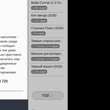
Вефа Султан (1-2 Сезон)
1-46 серия
Коп-звезда (2026)
1-10 серия
Стерлинг Поинт (2026)
1-8 серия
 населения -
Темная сторона ринга (1-7 Сезон)
ником среди
н сообщил:
1-7 сезон | 1-6 серия
м они даже
Магазин для киллеров (1-2 Сезон)
ьно престижно
гласились ему
1-2 сезон | 1-6 серия
радиционные
Черный коралл (2026)
сам
1-24 серия
 пирожками
 720
ЕЩЕ