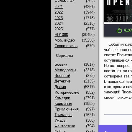
Фильмы 4К
(302)
2021
(4251)
2022
(3944)
2023
(1713)
2024
(2315)
2025
(577)
4197
IMDB: 7.0
HD1080
(30490)
Моб. видео
(35258)
События кин
Скоро в кино
(579)
чьё прошлое не
светит Преиспо
Сериалы
оступившейся к
Боевик
(1017)
Но вот вопрос 
Мелодрамы
(3318)
настигнет ли г
Военный
(275)
сотворена эта 
Детектив
(2135)
В попытках изм
Драма
(5317)
в котором и на
знающий Писани
Исторические
(552)
своей прихожан
Комедии
(2791)
Криминал
(1993)
Приключения
(597)
Триллеры
(1621)
Ужасы
(308)
Фантастика
(794)
Netflix
(271)