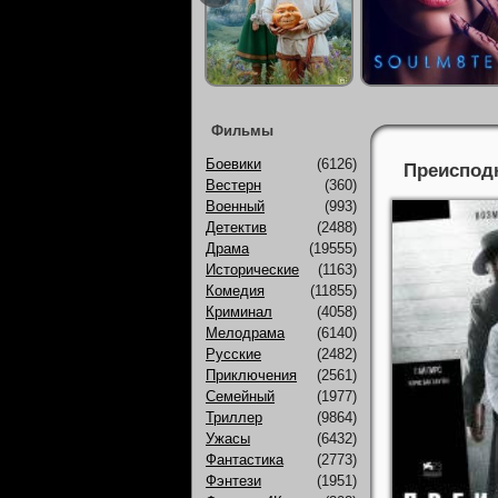
Фильмы
Боевики
(6126)
Преисподн
Вестерн
(360)
Военный
(993)
Детектив
(2488)
Драма
(19555)
Исторические
(1163)
Комедия
(11855)
Криминал
(4058)
Мелодрама
(6140)
Русские
(2482)
Приключения
(2561)
Семейный
(1977)
Триллер
(9864)
Ужасы
(6432)
Фантастика
(2773)
Фэнтези
(1951)