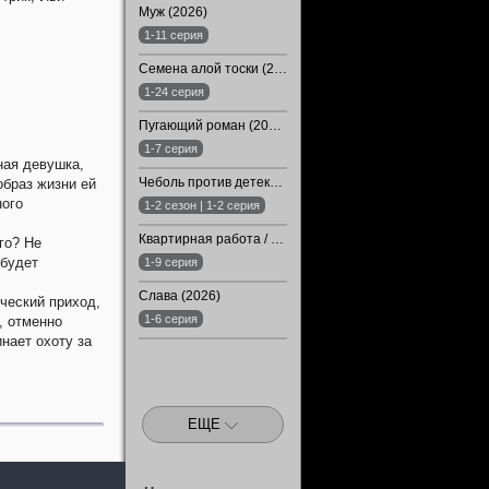
Муж (2026)
1-11 серия
Семена алой тоски (2026)
1-24 серия
Пугающий роман (2026)
1-7 серия
ная девушка,
Чеболь против детектива (1-2 Сезон)
образ жизни ей
ного
1-2 сезон | 1-2 серия
Квартирная работа / Квартира (2026)
го? Не
 будет
1-9 серия
Слава (2026)
ческий приход,
1-6 серия
, отменно
нает охоту за
ЕЩЕ