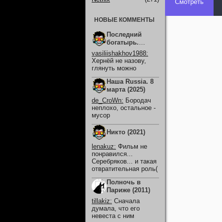
Смотреть
НОВЫЕ КОММЕНТЫ
Последний
богатырь.
Колобок (2026)
vasiliishakhov1988
:
Хернёй не назову,
глянуть можно
Наша Russia. 8
марта (2025)
de_CroWn
:
Бородач
неплохо, остальное -
мусор
Никто (2021)
lenakuz
:
Фильм не
понравился...
Серебряков... и такая
отвратительная роль(
Полночь в
Париже (2011)
tillakiz
:
Сначала
думала, что его
невеста с ним