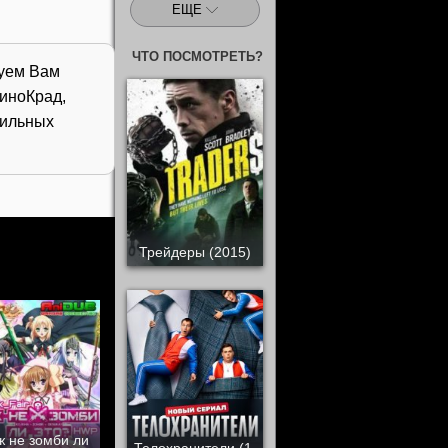
ЕЩЕ
ЧТО ПОСМОТРЕТЬ?
дуем Вам
иноКрад,
бильных
Трейдеры (2015)
ж не зомби ли
Телохранители (1-