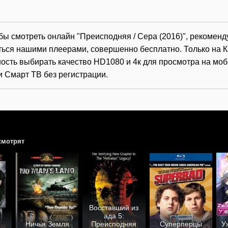
обы смотреть онлайн "Преисподняя / Сера (2016)", рекомен
ться нашими плеерами, совершенно бесплатно. Только на К
ость выбирать качество HD1080 и 4к для просмотра на мо
и Смарт ТВ без регистрации.
смотрят
Восставший из
ада 5:
Ничья Земля
Преисподняя
Суперперцы
У