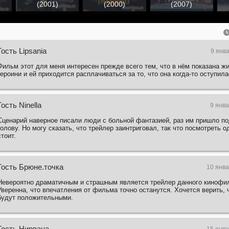
(2001)
(2000)
(2007)
Гость Lipsania
9 янв
Фильм этот для меня интересен прежде всего тем, что в нём показана ж
героини и ей приходится расплачиваться за то, что она когда-то оступила
Гость Ninella
9 янва
Сценарий наверное писали люди с больной фантазией, раз им пришло по
голову. Но могу сказать, что трейлер заинтриговал, так что посмотреть 
стоит.
Гость Брюне.точка
10 янва
Невероятно драматичным и страшным является трейлер данного кинофи
Уверенна, что впечатления от фильма точно останутся. Хочется верить, 
будут положительными.
Гость Нирвана
15 янва