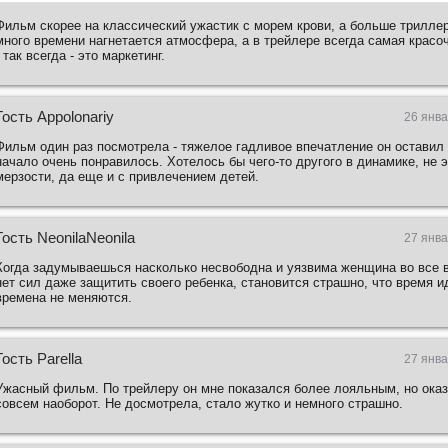
Фильм скорее на классический ужастик с морем крови, а больше триллер
много времени нагнетается атмосфера, а в трейлере всегда самая красо
- так всегда - это маркетинг.
Гость Appolonariy
26 янва
Фильм один раз посмотрела - тяжелое гадливое впечатление он оставил 
начало очень понравилось. Хотелось бы чего-то другого в динамике, не 
мерзости, да еще и с привлечением детей.
Гость NeonilaNeonila
27 янва
Когда задумываешься насколько несвободна и уязвима женщина во все 
нет сил даже защитить своего ребенка, становится страшно, что время ид
времена не меняются.
Гость Parella
27 янва
Ужасный фильм. По трейлеру он мне показался более лояльным, но ока
совсем наоборот. Не досмотрела, стало жутко и немного страшно.