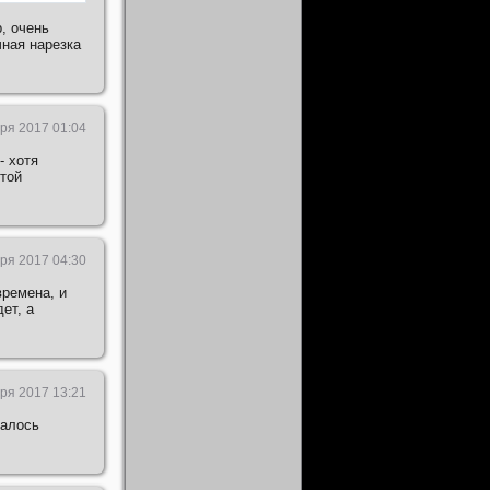
, очень
чная нарезка
ря 2017 01:04
- хотя
этой
ря 2017 04:30
времена, и
ет, а
ря 2017 13:21
залось