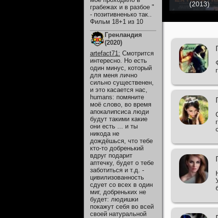
(2013)
грабежах и в разбое "
- позитивненько так..
Фильм 18+1 из 10
Гренландия
(2020)
artefact71
:
Смотрится
интересно. Но есть
один минус, который
для меня лично
сильно существенен,
и это касается нас,
humans: помяните
моё слово, во время
апокалипсиса люди
будут такими какие
они есть ... и ты
никода не
дождёшься, что тебе
кто-то добренький
вдруг подарит
аптечку, будет о тебе
заботиться и т.д. -
цивилизованность
сдует со всех в один
миг, добреньких не
будет: людишки
покажут себя во всей
своей натуральной