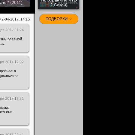
это? (2011)
2 Сезон)
ПОДБОРКИ
2-04-2017, 14:16
аря 2017 11:24
изнь главной
сь.
ря 2017 12:02
добное в
однозначно
ря 2017 19:31
льма.
что они
ря 2017 23:41