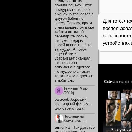
холодна, потом
поняла почему. Этот
придурок не только
еженочно таскается с
другой бабой по
Для того, чт
всему Парижу, крутя
с ней шашни, он даже
воспользова
тайком хотел ей
есть возможн
передарить колье,
что уже подарил
устройствах 
своей невесте... Что
за мудак. А потом
еще ей же и
устраивает скандал,
что типа она
влюблена в другого.
Не мудрено с таким
то женихом в другого
влюбится..
Сейчас также 
Темный Мир
(2010)
paraxod
:
Хороший
зрелищный фильм...
для своего года
Последний
богатырь.
Колобок (2026)
Simonka
:
"Так детство
Эвакуация
моё проходило в