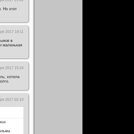
. Но этот
ря 2017 19:11
льмов в
 и маленькая
ря 2017 15:24
ль, хотела
олго.
ря 2017 02:10
ких
ильма.