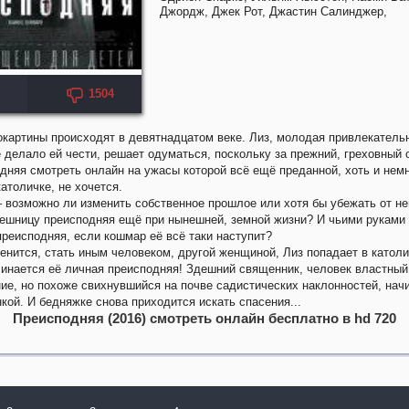
Джордж,
Джек Рот,
Джастин Салинджер,
1504
KP: 7.1
окартины происходят в девятнадцатом веке. Лиз, молодая привлекатель
 делало ей чести, решает одуматься, поскольку за прежний, греховный 
дняя смотреть онлайн на ужасы которой всё ещё преданной, хоть и нем
атоличке, не хочется.
– возможно ли изменить собственное прошлое или хотя бы убежать от не
решницу преисподняя ещё при нынешней, земной жизни? И чьими руками
преисподняя, если кошмар её всё таки наступит?
енится, стать иным человеком, другой женщиной, Лиз попадает в католи
чинается её личная преисподняя! Здешний священник, человек властный
е, но похоже свихнувшийся на почве садистических наклонностей, начи
кой. И бедняжке снова приходится искать спасения...
Преисподняя (2016) смотреть онлайн бесплатно в hd 720