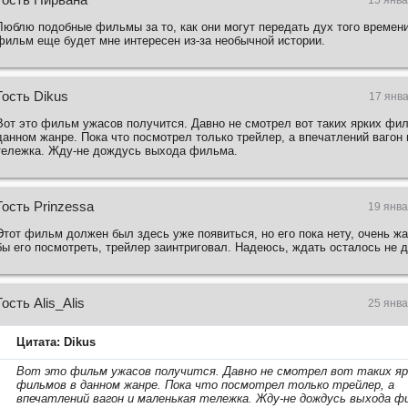
Люблю подобные фильмы за то, как они могут передать дух того времени
фильм еще будет мне интересен из-за необычной истории.
Гость Dikus
17 янва
Вот это фильм ужасов получится. Давно не смотрел вот таких ярких фи
данном жанре. Пока что посмотрел только трейлер, а впечатлений вагон
тележка. Жду-не дождусь выхода фильма.
Гость Prinzessa
19 янва
Этот фильм должен был здесь уже появиться, но его пока нету, очень жа
бы его посмотреть, трейлер заинтриговал. Надеюсь, ждать осталось не д
Гость Alis_Alis
25 янва
Цитата: Dikus
Вот это фильм ужасов получится. Давно не смотрел вот таких яр
фильмов в данном жанре. Пока что посмотрел только трейлер, а
впечатлений вагон и маленькая тележка. Жду-не дождусь выхода ф