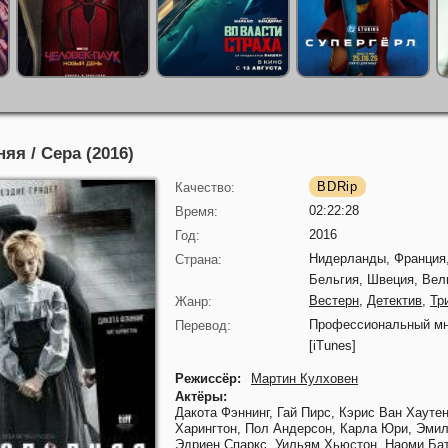
яя / Сера (2016)
BDRip
Качество:
02:22:28
Время:
2016
Год:
Нидерланды, Франция,
Страна:
Бельгия, Швеция, Вел
Вестерн
,
Детектив
,
Тр
Жанр:
Профессиональный мн
Перевод:
[iTunes]
Режиссёр:
Мартин Кулховен
Актёры:
Дакота Фэннинг,
Гай Пирс,
Кэрис Ван Хауте
Харингтон,
Пол Андерсон,
Карла Юри,
Эмил
Эдриен Спаркс,
Уильям Хьюстон,
Наоми Ба