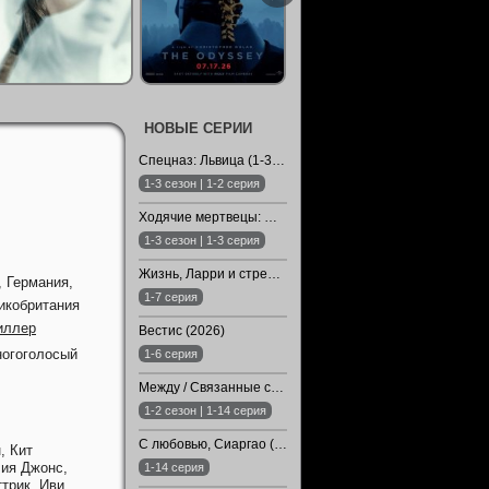
НОВЫЕ СЕРИИ
Спецназ: Львица (1-3 Сезон)
1-3 сезон | 1-2 серия
Ходячие мертвецы: Мертвый город (1-3 Сезон)
1-3 сезон | 1-3 серия
Жизнь, Ларри и стремление к несчастью: Почти история Америки (2026)
 Германия,
1-7 серия
икобритания
иллер
Вестис (2026)
огоголосый
1-6 серия
Между / Связанные судьбой / Арафта (1-2 Сезон)
1-2 сезон | 1-14 серия
С любовью, Сиаргао (2026)
н,
Кит
ия Джонс,
1-14 серия
ттрик,
Иви