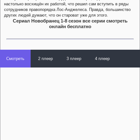
настолько восхищён их работой, что решил сам вступить в ряды
сотрудников правопорядка Лос-Анджелеса. Правда, большинство
других людей думают, что он староват уже для этого.
Сериал Новобранец 1-8 сезон все серии смотреть
онлайн бесплатно
Смотреть
2 плеер
3 плеер
4 плеер