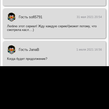
Гость sofi5791
31 мая 2021 20:54
Люблю этот сериал! Жду каждую серию!(может потому, что
смотрела касл....)
Гость JanaB
1 июля 2021 16:56
Когда будет продолжение?
Гость endoo
4 апреля 2022 17:21
Почётный караул для донора органов, это очень уважительно.
Гость Denniser
18 января 2023 16:49