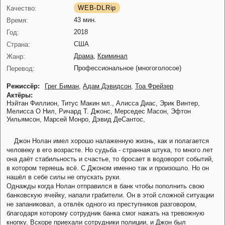
WEB-DLRip
Качество:
43 мин.
Время:
2018
Год:
США
Страна:
Драма
,
Криминал
Жанр:
Профессиональное (многоголосое)
Перевод:
Режиссёр:
Грег Биман
,
Адам Дэвидсон
,
Тоа Фрейзер
Актёры:
Нэйтан Филлион,
Титус Макин мл.,
Алисса Диас,
Эрик Винтер,
Мелисса О Нил,
Ричард Т. Джонс,
Мерседес Масон,
Эфтон
Уильямсон,
Марсей Монро,
Дэвид ДеСантос,
Джон Нолан имел хорошо налаженную жизнь, как и полагается
человеку в его возрасте. Но судьба - странная штука, то много лет
она даёт стабильность и счастье, то бросает в водоворот событий,
в котором теряешь всё. С Джоном именно так и произошло. Но он
нашёл в себе силы не опускать руки.
Однажды когда Нолан отправился в банк чтобы пополнить свою
банковскую ячейку, напали грабители. Он в этой сложной ситуации
не запаниковал, а отвлёк одного из преступников разговором,
благодаря которому сотрудник банка смог нажать на тревожную
кнопку. Вскоре приехали сотрудники полиции, и Джон был