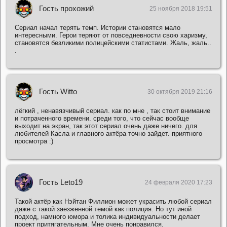
Гость прохожий
25 ноября 2018 19:51
Сериал начал терять темп. Истории становятся мало
интересными. Герои теряют от повседневности свою харизму,
становятся безликими полицейскими статистами. Жаль, жаль..
.
Гость Witto
30 октября 2019 21:16
лёгкий , ненавязчивый сериал. как по мне , так стоит внимание
и потраченного времени. среди того, что сейчас вообще
выходит на экран, так этот сериал очень даже ничего. для
любителей Касла и главного актёра точно зайдет. приятного
просмотра :)
Гость Leto19
24 февраля 2020 17:23
Такой актёр как Нэйтан Филлион может украсить любой сериал
даже с такой заезженной темой как полиция. Но тут иной
подход, намного юмора и толика индивидуальности делает
проект притягательным. Мне очень понравился.