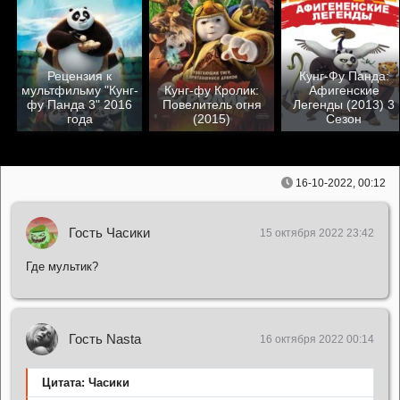
Рецензия к
Кунг-Фу Панда:
мультфильму "Кунг-
Кунг-фу Кролик:
Афигенские
фу Панда 3" 2016
Повелитель огня
Легенды (2013) 3
года
(2015)
Сезон
16-10-2022, 00:12
Гость Часики
15 октября 2022 23:42
Где мультик?
Гость Nasta
16 октября 2022 00:14
Цитата: Часики