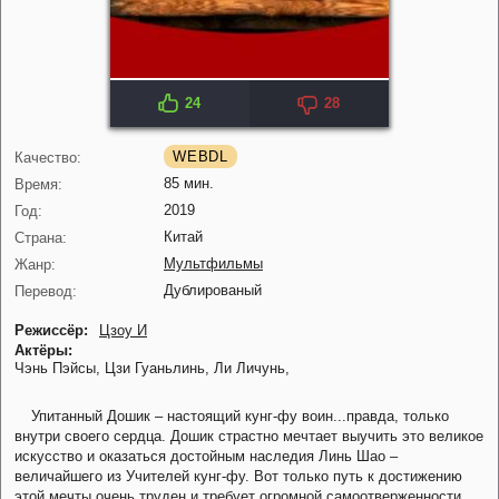
24
28
IMDB: 6.2
KP: 6.3
WEBDL
Качество:
85 мин.
Время:
2019
Год:
Китай
Страна:
Мультфильмы
Жанр:
Дублированый
Перевод:
Режиссёр:
Цзоу И
Актёры:
Чэнь Пэйсы,
Цзи Гуаньлинь,
Ли Личунь,
Упитанный Дошик – настоящий кунг-фу воин...правда, только
внутри своего сердца. Дошик страстно мечтает выучить это великое
искусство и оказаться достойным наследия Линь Шао –
величайшего из Учителей кунг-фу. Вот только путь к достижению
этой мечты очень труден и требует огромной самоотверженности.