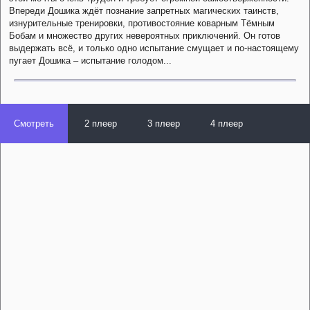
Впереди Дошика ждёт познание запретных магических таинств,
изнурительные тренировки, противостояние коварным Тёмным
Бобам и множество других невероятных приключений. Он готов
выдержать всё, и только одно испытание смущает и по-настоящему
пугает Дошика – испытание голодом...
Смотреть
2 плеер
3 плеер
4 плеер