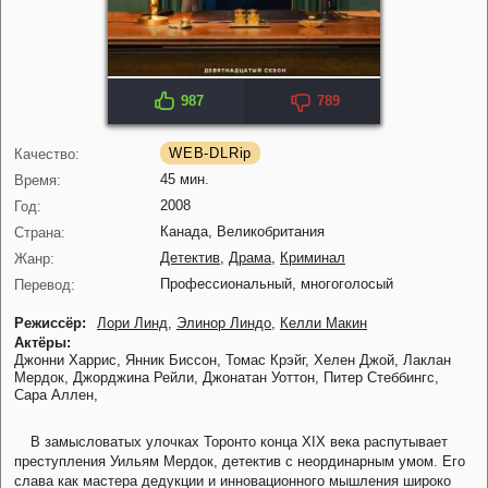
987
789
IMDB: 8.2
KP: 7.8
WEB-DLRip
Качество:
45 мин.
Время:
2008
Год:
Канада, Великобритания
Страна:
Детектив
,
Драма
,
Криминал
Жанр:
Профессиональный, многоголосый
Перевод:
Режиссёр:
Лори Линд
,
Элинор Линдо
,
Келли Макин
Актёры:
Джонни Харрис,
Янник Биссон,
Томас Крэйг,
Хелен Джой,
Лаклан
Мердок,
Джорджина Рейли,
Джонатан Уоттон,
Питер Стеббингс,
Сара Аллен,
В замысловатых улочках Торонто конца XIX века распутывает
преступления Уильям Мердок, детектив с неординарным умом. Его
слава как мастера дедукции и инновационного мышления широко