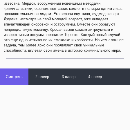
известна. Мердок, вооруженный новейшими методами
криминалистики, ошеломляет своих коллег в полиции одним лишь
проницательным взглядом. Его верная спутница, судмедэксперт
Джулия, несмотря на свой молодой возраст, уже обладает
впечатляющей сноровкой и остроумием. Вместе они образуют
непреодолимую команду, бросая вызов самым хитроумным и
изворотливым злоумышленникам Торонто. Каждый новый случай —
это еще одно испытание их смекалки и храбрости. Но чем сложнее
задача, тем более ярко они проявляют свои уникальные
способности, вплетая свои имена в историю криминального мира.
Смотреть
2 плеер
3 плеер
4 плеер