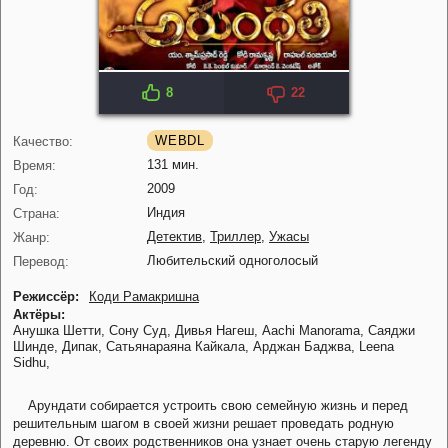
8
22
IMDB: 7.4
KP: 6.9
WEBDL
Качество:
131 мин.
Время:
2009
Год:
Индия
Страна:
Детектив
,
Триллер
,
Ужасы
Жанр:
Любительский одноголосый
Перевод:
Режиссёр:
Коди Рамакришна
Актёры:
Анушка Шетти,
Сону Суд,
Дивья Нагеш,
Aachi Manorama,
Саяджи
Шинде,
Дипак,
Сатьянараяна Кайкала,
Арджан Баджва,
Leena
Sidhu,
Арундати собирается устроить свою семейную жизнь и перед
решительным шагом в своей жизни решает проведать родную
деревню. От своих родственников она узнает очень старую легенду