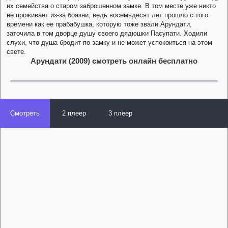
их семейства о старом заброшенном замке. В том месте уже никто
не проживает из-за боязни, ведь восемьдесят лет прошло с того
времени как ее прабабушка, которую тоже звали Арундати,
заточила в том дворце душу своего дядюшки Пасупати. Ходили
слухи, что душа бродит по замку и не может успокоиться на этом
свете.
Арундати (2009) смотреть онлайн бесплатно
Смотреть
2 плеер
3 плеер