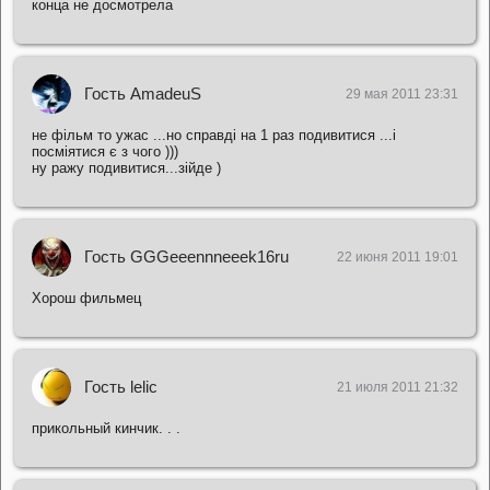
конца не досмотрела
Гость AmadeuS
29 мая 2011 23:31
не фільм то ужас ...но справді на 1 раз подивитися ...і
посміятися є з чого )))
ну ражу подивитися...зійде )
Гость GGGeeennneeek16ru
22 июня 2011 19:01
Хорош фильмец
Гость lelic
21 июля 2011 21:32
прикольный кинчик. . .