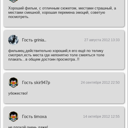
Хороший фильм, с отличным сюжетом, местами страшный, а
местами смешной, хорошая перемена эмоций, советую
посмотреть.
Гость grinia..
27 августа 2012 13:33
фильмец действительно хороший,я его ещё по телику
смотрел,есть места где непонятно толе смеяться толе
плакать...в общем достоин просмотра..!!
Гость skir947p
24 сентября 2012 22:50
убожество!
Гость timoxa
14 октября 2012 12:55
не плохой очень даже!