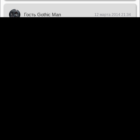
Гость Gothic Man
12 марта 2014 21:34
До ужасов не дотягивает, но как мистика попрет. Фильм на
самом деле не плохой, не шедевр, но достаточно интересен.
Гость vikusik
14 мая 2014 23:00
По-моему нормальный фильм, конечно от страха в туалет
бегать не будешь, но смотреть можно.
Гость MadDock
8 июля 2014 17:48
Фильм шикарен! Если кто не понял это ужасы с элементами
комедии)) Страшные неожиданные и противные моменты
перемешаны с угарными ситуациями!)Советую