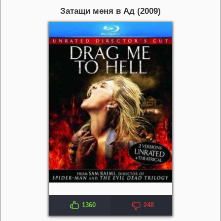
Затащи меня в Ад (2009)
1360
248
IMDB: 6.6
KP: 6.1