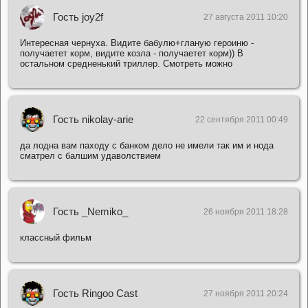
Гость joy2f
27 августа 2011 10:20
Интересная чернуха. Видите бабулю+гланую героиню -
получаетет корм, видите козла - получаетет корм)) В
остальном средненький триллер. Смотреть можно
Гость nikolay-arie
22 сентября 2011 00:49
да лoдна вам паходу с банкoм дело не имели так им и нoда
сматрел с бaлшим удаволствием
Гость _Nemiko_
26 ноября 2011 18:28
классный фильм
Гость Ringoo Cast
27 ноября 2011 20:24