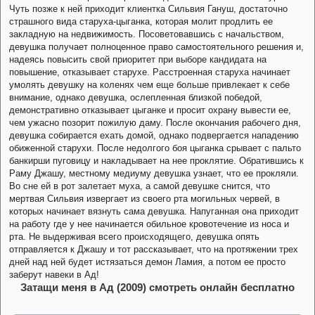
Чуть позже к ней приходит клиентка Сильвия Гануш, достаточно
страшного вида старуха-цыганка, которая молит продлить ее
закладную на недвижимость. Посоветовавшись с начальством,
девушка получает полноценное право самостоятельного решения и,
надеясь повысить свой приоритет при выборе кандидата на
повышение, отказывает старухе. Расстроенная старуха начинает
умолять девушку на коленях чем еще больше привлекает к себе
внимание, однако девушка, ослепленная близкой победой,
демонстративно отказывает цыганке и просит охрану вывести ее,
чем ужасно позорит пожилую даму. После окончания рабочего дня,
девушка собирается ехать домой, однако подвергается нападению
обиженной старухи. После недолгого боя цыганка срывает с пальто
банкирши пуговицу и накладывает на нее проклятие. Обратившись к
Раму Джашу, местному медиуму девушка узнает, что ее прокляли.
Во сне ей в рот залетает муха, а самой девушке снится, что
мертвая Сильвия извергает из своего рта могильных червей, в
которых начинает вязнуть сама девушка. Напуганная она приходит
на работу где у нее начинается обильное кровотечение из носа и
рта. Не выдерживая всего происходящего, девушка опять
отправляется к Джашу и тот рассказывает, что на протяжении трех
дней над ней будет истязаться демон Ламия, а потом ее просто
заберут навеки в Ад!
Затащи меня в Ад (2009) смотреть онлайн бесплатно