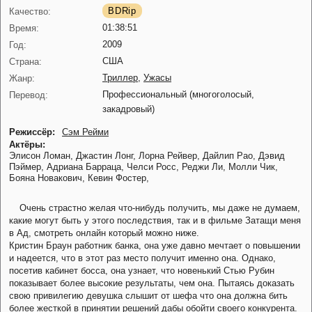
BDRip
Качество:
01:38:51
Время:
2009
Год:
США
Страна:
Триллер
,
Ужасы
Жанр:
Профессиональный (многоголосый,
Перевод:
закадровый)
Режиссёр:
Сэм Рейми
Актёры:
Элисон Ломан,
Джастин Лонг,
Лорна Рейвер,
Дайлип Рао,
Дэвид
Пэймер,
Адриана Барраца,
Челси Росс,
Реджи Ли,
Молли Чик,
Бояна Новакович,
Кевин Фостер,
Очень страстно желая что-нибудь получить, мы даже не думаем,
какие могут быть у этого последствия, так и в фильме Затащи меня
в Ад, смотреть онлайн который можно ниже.
Кристин Браун работник банка, она уже давно мечтает о повышении
и надеется, что в этот раз место получит именно она. Однако,
посетив кабинет босса, она узнает, что новенький Стью Рубин
показывает более высокие результаты, чем она. Пытаясь доказать
свою привилегию девушка слышит от шефа что она должна бить
более жесткой в принятии решений дабы обойти своего конкурента.