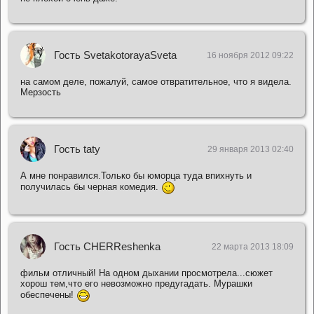
Гость SvetakotorayaSveta
16 ноября 2012 09:22
на самом деле, пожалуй, самое отвратительное, что я видела.
Мерзость
Гость taty
29 января 2013 02:40
А мне понравился.Только бы юморца туда впихнуть и
получилась бы черная комедия.
Гость CHERReshenka
22 марта 2013 18:09
фильм отличный! На одном дыхании просмотрела...сюжет
хорош тем,что его невозможно предугадать. Мурашки
обеспечены!