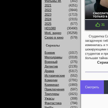
Фильмы 4К
(302)
2021
(4251)
2022
(3944)
2023
(1713)
2024
(2315)
2025
(577)
31
KP: 6.2
HD1080
(30490)
Моб. видео
(35258)
Студентка С
Скоро в кино
(579)
загадочную гиб
изменилась и т
Сериалы
шокирующими п
Боевик
(1017)
студентов и пр
Мелодрамы
(3318)
большая тайна»
Военный
(275)
Сериа
Детектив
(2135)
Драма
(5317)
Исторические
(552)
Комедии
(2791)
Криминал
(1993)
Смотреть
Приключения
(597)
Триллеры
(1621)
Ужасы
(308)
Фантастика
(794)
Netflix
(271)