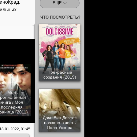
иноКрад,
ЕЩЕ
бильных
ЧТО ПОСМОТРЕТЬ?
Прекрасные
создания (2019)
Моя
ролистанная
книга / Моя
последняя
раница (2011)
Дочь Вин Дизеля
названа в честь
Пола Уокера
18-01-2022, 01:45