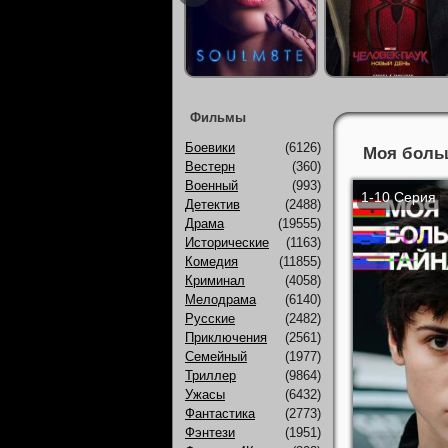
Фильмы
Боевики
(6126)
Моя больш
Вестерн
(360)
Военный
(993)
1-10 Серия
Детектив
(2488)
Драма
(19555)
Исторические
(1163)
Комедия
(11855)
Криминал
(4058)
Мелодрама
(6140)
Русские
(2482)
Приключения
(2561)
Семейный
(1977)
Триллер
(9864)
Ужасы
(6432)
Фантастика
(2773)
Фэнтези
(1951)