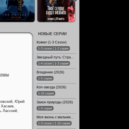
НОВЫЕ СЕРИИ
Ковчег (1-3 Сезон)
1-3 сезон | 1-2 серия
Звездный путь: Странные новые миры (1-4 Сезон)
1-4 сезон | 1-3 серия
Владение (2026)
ллеры
1-5 серия
Коп-звезда (2026)
1-10 серия
ловский,
Юрий
Закон природы (2026)
 Хасаев,
1-9 серия
ь Ласский,
Моя жизнь с мальчиками Уолтер (1-3 Сезон)
1-3 сезон | 1-10 серия