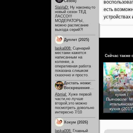
Сезон)
воспользова
SlaVaD
:
Ну наконец-то
есть возможн
новый сезон ТЕД
ЛАССО!!!
устройствах 
МОДЕРАТОРЫ,
можно расписание
выхода серий?!
Дуплет (2025)
laska008
:
Сценарий
местами кажется
Сейчас также 
написанным на
коленке, а
оперативная работа
показана слишком
сказочно и просто.
Достать ножи:
Вкусно! Мо
Воскрешение
итальянска
покойника
кухня /
Abrrial
:
Хуже первой
(2025)
части,но лучше
Пьячэволе: М
второй,это можно
итальянска
посмотреть довольно
кухня (2017
интересно 7/10
Хокум (2026)
laska008
:
Главный