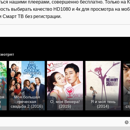
ться нашими плеерами, совершенно бесплатно. Только на К
ость выбирать качество HD1080 и 4к для просмотра на мо
и Смарт ТВ без регистрации.
смотрят
я
я
п
оя
Моя большая
я
греческая
О, моя Венера!
Я и моя тень
)
свадьба 2 (2016)
(2015)
(2014)
ст