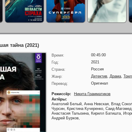
ая тайна (2021)
00:45:00
Время:
2021
Год:
Россия
Страна:
Детектив
,
Драма
,
Три
Жанр:
Оригинал
Перевод:
Режиссёр:
Никита Грамматиков
Актёры:
Анатолий Белый,
Анна Невская,
Влад Соко
Чурсин,
Кристина Кучеренко,
Саид-Магомед
Анастасия Талызина,
Кирилл Батишта,
Игор
Андрей Бурков,