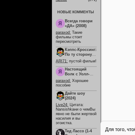
НОВЫЕ КОММЕНТЫ
Всегда говори
«ДА» (2008)
paraxod
:
Такие
фильмы стоит
пересмотреть
Кэппс-Кроссинг:
По ту сторону
смерти (2026)
ARI71
:
пустой фильм!
Настоящий
Волк с Уолл-
Стрит (2026)
paraxod
:
Хорошее
пособие
Дайте шоу
(2024)
Live24
:
Цитата:
Nansishkaни о чемВы
явно не были жертвой
насилия и вы
эгоистка.
Для того, чт
Тед Лассо (1-4