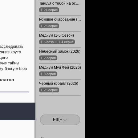
Танцуя с тобой на острие клинка (2024)
1-24 серия
Роковое очарование (2024)
1-26 серия
Медиум (1-5 Сезон)
1-5 сезон | 1-4 серия
расследовать
Небесный замок (2026)
уация круто
щего
1-2 серия
овые тайны
Медиум Муй Фей (2026)
у блогу «Твоя
1-8 серия
платно
Черный коралл (2026)
1-25 серия
ЕЩЕ