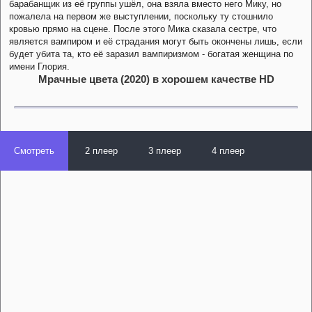
барабанщик из её группы ушёл, она взяла вместо него Мику, но
пожалела на первом же выступлении, поскольку ту стошнило
кровью прямо на сцене. После этого Мика сказала сестре, что
является вампиром и её страдания могут быть окончены лишь, если
будет убита та, кто её заразил вампиризмом - богатая женщина по
имени Глория.
Мрачные цвета (2020) в хорошем качестве HD
Смотреть
2 плеер
3 плеер
4 плеер