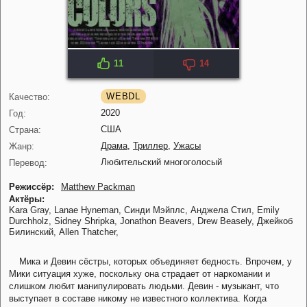
11
14
IMDB: 5.0
WEBDL
Качество:
2020
Год:
США
Страна:
Драма
,
Триллер
,
Ужасы
Жанр:
Любительский многоголосый
Перевод:
Режиссёр:
Matthew Packman
Актёры:
Kara Gray,
Lanae Hyneman,
Синди Мэйплс,
Анджела Стил,
Emily
Durchholz,
Sidney Shripka,
Jonathon Beavers,
Drew Beasely,
Джейкоб
Билинский,
Allen Thatcher,
Мика и Девин сёстры, которых объединяет бедность. Впрочем, у
Мики ситуация хуже, поскольку она страдает от наркомании и
слишком любит манипулировать людьми. Девин - музыкант, что
выступает в составе никому не известного коллектива. Когда