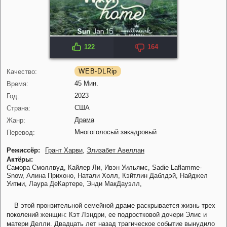
122
164
IMDB: 8.2
KP: 7.6
WEB-DLRip
Качество:
45 Мин.
Время:
2023
Год:
США
Страна:
Драма
Жанр:
Многоголосый закадровый
Перевод:
Режиссёр:
Грант Харви
,
Элизабет Авеллан
Актёры:
Самора Смоллвуд,
Кайлер Ли,
Ивэн Уильямс,
Sadie Laflamme-
Snow,
Алина Прихоно,
Натали Холл,
Кэйтлин Даблдэй,
Найджел
Уитми,
Лаура ДеКартере,
Энди МакДауэлл,
В этой пронзительной семейной драме раскрывается жизнь трех
поколений женщин: Кэт Лэндри, ее подростковой дочери Элис и
матери Делли. Двадцать лет назад трагическое событие вынудило