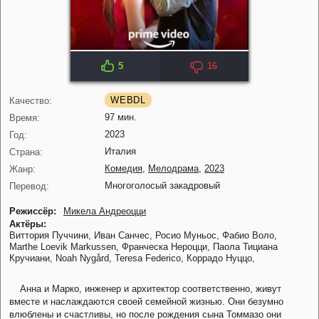
5
16
IMDB: 5.4
WEBDL
Качество:
97 мин.
Время:
2023
Год:
Италия
Страна:
Комедия
,
Мелодрама
,
2023
Жанр:
Многоголосый закадровый
Перевод:
Режиссёр:
Микела Андреоцци
Актёры:
Виттория Пуччини,
Иван Санчес,
Росио Муньос,
Фабио Воло,
Marthe Loevik Markussen,
Франческа Нероцци,
Паола Тициана
Кручиани,
Noah Nygård,
Teresa Federico,
Коррадо Нуццо,
Анна и Марко, инженер и архитектор соответственно, живут
вместе и наслаждаются своей семейной жизнью. Они безумно
влюблены и счастливы, но после рождения сына Томмазо они