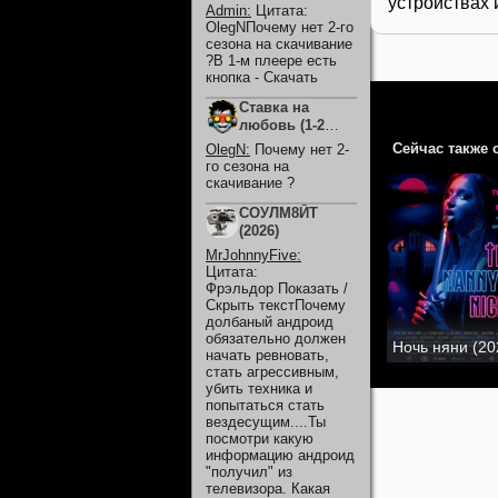
устройствах 
Сезон)
Admin
:
Цитата:
OlegNПочему нет 2-го
сезона на скачивание
?В 1-м плеере есть
кнопка - Скачать
Ставка на
любовь (1-2
Сезон)
Сейчас также 
OlegN
:
Почему нет 2-
го сезона на
скачивание ?
СОУЛМ8ЙТ
(2026)
MrJohnnyFive
:
Цитата:
Фрэльдор Показать /
Скрыть текстПочему
долбаный андроид
обязательно должен
Ночь няни (20
начать ревновать,
стать агрессивным,
убить техника и
попытаться стать
вездесущим....Ты
посмотри какую
информацию андроид
"получил" из
телевизора. Какая