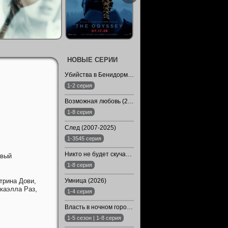
НОВЫЕ СЕРИИ
Убийства в Бенидорме / Убойный Бенидорм (2026)
1-2 серия
Возможная любовь (2026)
1-8 серия
След (2007-2025)
1-3545 серия
Никто не будет скучать по нам (2024)
овый
1-8 серия
трина Дови,
Умница (2026)
каэлла Раз,
1-4 серия
Власть в ночном городе. Книга третья: Юность Кэнена (1-5 Сезон)
1-5 сезон | 1-8 серия