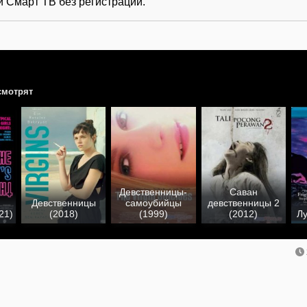
и Смарт ТВ без регистрации.
смотрят
Девственницы-
Саван
Девственницы
самоубийцы
девственницы 2
21)
(2018)
(1999)
(2012)
Лу