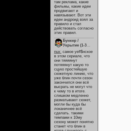
там реклама, какие
фильмы, какие идеи
продвигают и
навязывают. Вот эти
идеи андроид взял за
правило и стал
действовать согласно
этих правил.
Бункер /
Укрытие (1-3
Сезон)
nux
:
самое уе#$нское
в этом сериале, что
они тяяяянут
потяяянут какую то
сцуко простейшую
сюжетную линию, что
уже блин почти сезон
закончился они всё
высрать не могут что
к чему то в итоге.
слишком медленно
разматывают сюжет,
могли бы куда бы
локаничнее всё
сделать. такими
темпами к 10му
сезону может понятно
станет что блин в
итоге случилось с