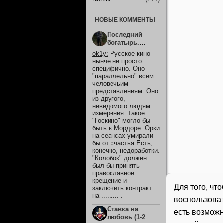
НОВЫЕ КОММЕНТЫ
Последний
богатырь.
Колобок (2026)
ok1y
:
Русское кино
нынче не просто
специфично. Оно
"параллельно" всем
человечьим
представлениям. Оно
из другого,
неведомого людям
измерения. Такое
"Госкино" могло бы
быть в Мордоре. Орки
на сеансах умирали
бы от счастья.Есть,
конечно, недоработки.
"Колобок" должен
был бы принять
православное
крещение и
Для того, чт
заключить контракт
на ......... .
воспользова
Ставка на
есть возможн
любовь (1-2