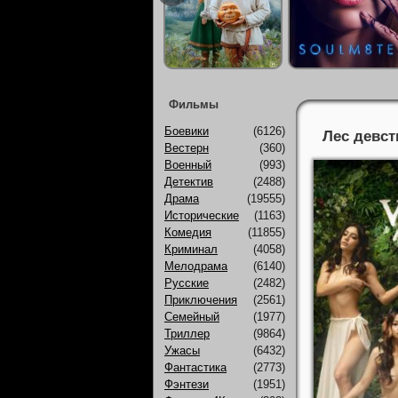
Фильмы
Боевики
(6126)
Лес девст
Вестерн
(360)
Военный
(993)
Детектив
(2488)
Драма
(19555)
Исторические
(1163)
Комедия
(11855)
Криминал
(4058)
Мелодрама
(6140)
Русские
(2482)
Приключения
(2561)
Семейный
(1977)
Триллер
(9864)
Ужасы
(6432)
Фантастика
(2773)
Фэнтези
(1951)