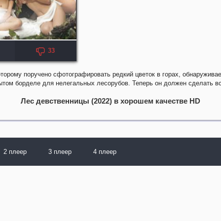
33
оторому поручено сфотографировать редкий цветок в горах, обнаружива
ытом борделе для нелегальных лесорубов. Теперь он должен сделать вс
Лес девственницы (2022) в хорошем качестве HD
2 плеер
3 плеер
4 плеер