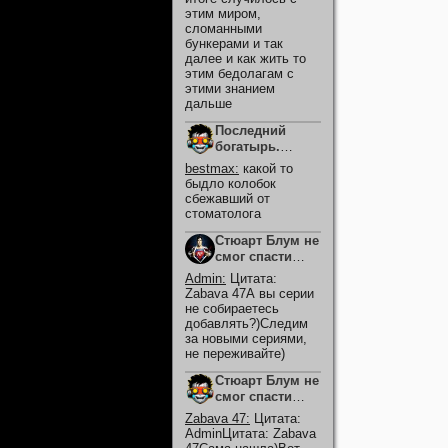
этим миром,
сломанными
бункерами и так
далее и как жить то
этим бедолагам с
этими знанием
дальше
Последний
богатырь.
Колобок (2026)
bestmax
:
какой то
быдло колобок
сбежавший от
стоматолога
Стюарт Блум не
смог спасти
вселенную
Admin
:
Цитата:
(2026)
Zabava 47А вы серии
не собираетесь
добавлять?)Следим
за новыми сериями,
не переживайте)
Стюарт Блум не
смог спасти
вселенную
Zabava 47
:
Цитата:
(2026)
AdminЦитата: Zabava