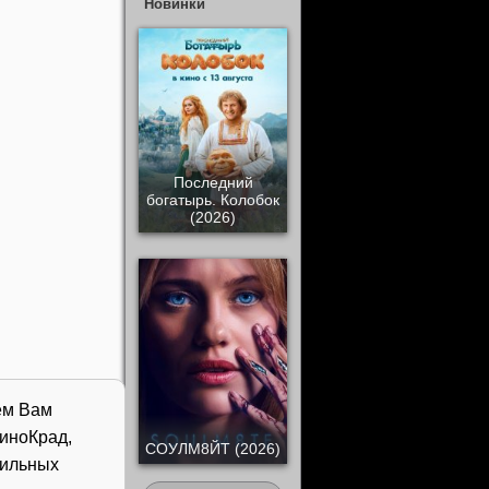
Новинки
Последний
богатырь. Колобок
(2026)
ем Вам
иноКрад,
СОУЛМ8ЙТ (2026)
бильных