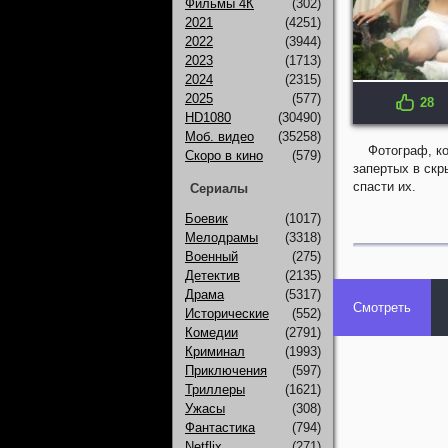
Фильмы 4К
(302)
2021
(4251)
2022
(3944)
2023
(1713)
2024
(2315)
2025
(577)
28
IMDB: 4.3
HD1080
(30490)
Моб. видео
(35258)
Фотограф, к
Скоро в кино
(579)
запертых в скр
спасти их.
Сериалы
Боевик
(1017)
Мелодрамы
(3318)
Военный
(275)
Детектив
(2135)
Драма
(5317)
Смотреть
Исторические
(552)
Комедии
(2791)
Криминал
(1993)
Приключения
(597)
Триллеры
(1621)
Ужасы
(308)
Фантастика
(794)
Netflix
(271)