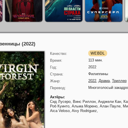
венницы (2022)
WEBDL
Качество:
113 мин.
Время:
2022
Год:
Филиппины
Страна:
2022
,
Драма
,
Триллер
Жанр:
Многоголосый закадр
Перевод:
Актёры:
Сид Лусеро,
Винс Риллон,
Анджели Кан,
Ка
Роб Куинто,
Альма Морено,
Алан Пауле,
Ми
Aica Veloso,
Aivy Rodriguez,