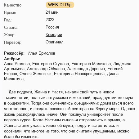
WEB-DLRip
Качество:
24 мин.
Время:
2023
Год:
Россия
Страна:
Комедии
Жанр:
Оригинал
Перевод:
Режиссёр:
Илья Ермолов
Актёры:
Анна Уколова,
Екатерина Стулова,
Екатерина Маликова,
Людмила
Артемьева,
Александр Обласов,
Александр Доронин,
Евгений
Егоров,
Олеся Железняк,
Екатерина Новокрещенова,
Диана
Милютина,
Две подруги, Жанна и Настя, начали свой путь в новом
тысячелетии, полным энтузиазма и мечтаний, празднуя миллениум
в общежитии. Тогда они обменялись обещаниями: добиваться всего,
чего желают, и создать роскошный ресторан на берегу моря. Однако
жизнь распорядилась иначе. Они покинули университет после
первого курса. Когда Настины сыновья отправились в армию, а
Жанна столкнулась с изменой мужа, подруги встретились и
осознали, что многое из того, что они считали упущенным, можно
было бы изменить.