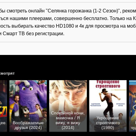
обы смотреть онлайн "Селянка горожанка (1-2 Сезон)", рек
ться нашими плеерами, совершенно бесплатно. Только на К
ость выбирать качество HD1080 и 4к для просмотра на мо
и Смарт ТВ без регистрации.
смотрят
Спокойной ночи,
мамочка / Я
Укрощение
щее
Воображаемые
вижу, я вижу
строптивого
друзья (2024)
(2014)
(1980)
чу