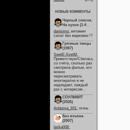
НОВЫЕ КОММЕНТЫ
Черный список.
На кухне (1-4
Сезон)
danisimo
:
витамин
салат без марковки !?
Грязные танцы
(1987)
SwetE-SvetM
:
Приветствую!Сбилась
со счёта, сколько раз
смотрела фильм, его
можно
пересматривать
многократно и не
надоедает, каждый
раз с интересом...
СОУЛМ8ЙТ
(2026)
Antipova_931
:
огонь
Без изъяна
(2007)
laska008
: