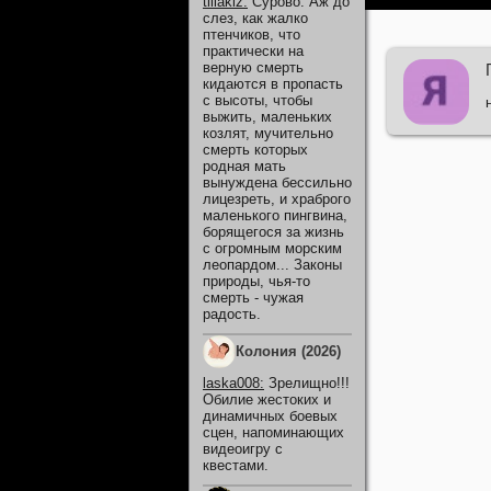
tillakiz
:
Сурово. Аж до
слез, как жалко
птенчиков, что
практически на
верную смерть
кидаются в пропасть
с высоты, чтобы
выжить, маленьких
козлят, мучительно
смерть которых
родная мать
вынуждена бессильно
лицезреть, и храброго
маленького пингвина,
борящегося за жизнь
с огромным морским
леопардом... Законы
природы, чья-то
смерть - чужая
радость.
Колония (2026)
laska008
:
Зрелищно!!!
Обилие жестоких и
динамичных боевых
сцен, напоминающих
видеоигру с
квестами.