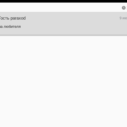
Гость paraxod
9 ию
на любителя