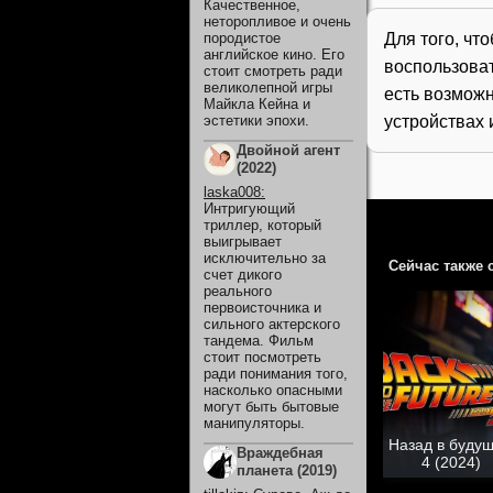
Качественное,
неторопливое и очень
Для того, чт
породистое
английское кино. Его
воспользова
стоит смотреть ради
великолепной игры
есть возможн
Майкла Кейна и
устройствах 
эстетики эпохи.
Двойной агент
(2022)
laska008
:
Интригующий
триллер, который
выигрывает
исключительно за
Сейчас также 
счет дикого
реального
первоисточника и
сильного актерского
тандема. Фильм
стоит посмотреть
ради понимания того,
насколько опасными
могут быть бытовые
манипуляторы.
Назад в буду
Враждебная
4 (2024)
планета (2019)