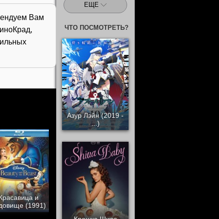
ЕЩЕ
омендуем Вам
ЧТО ПОСМОТРЕТЬ?
иноКрад,
бильных
Азур Лэйн (2019 -
...)
Красавица и
довище (1991)
Крошка Шива