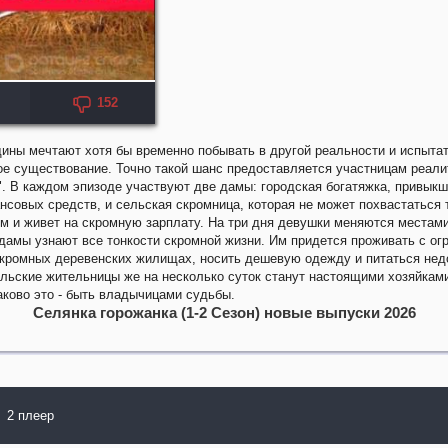
152
ины мечтают хотя бы временно побывать в другой реальности и испытат
е существование. Точно такой шанс предоставляется участницам реали
. В каждом эпизоде участвуют две дамы: городская богатяжка, привыкш
совых средств, и сельская скромница, которая не может похвастаться 
м и живет на скромную зарплату. На три дня девушки меняются местами
дамы узнают все тонкости скромной жизни. Им придется проживать с о
скромных деревенских жилищах, носить дешевую одежду и питаться нед
льские жительницы же на несколько суток станут настоящими хозяйками
аково это - быть владычицами судьбы.
Селянка горожанка (1-2 Сезон) новые выпуски 2026
2 плеер