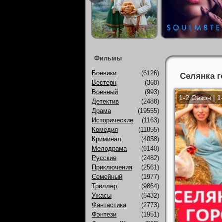
Фильмы
Боевики
(6126)
Селянка г
Вестерн
(360)
Военный
(993)
1-2 Сезон | 
Детектив
(2488)
Драма
(19555)
Исторические
(1163)
Комедия
(11855)
Криминал
(4058)
Мелодрама
(6140)
Русские
(2482)
Приключения
(2561)
Семейный
(1977)
Триллер
(9864)
Ужасы
(6432)
Фантастика
(2773)
Фэнтези
(1951)