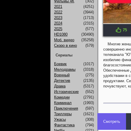
Фильмы 4К
(302)
2021
(4251)
2022
(3944)
2023
(1713)
2024
(2315)
2025
(577)
75
HD1080
(30490)
Моб. видео
(35258)
Многие женщ
Скоро в кино
(579)
совершенно ино
телеканала "Ю"
Сериалы
изобилию финан
Боевик
(1017)
благосостояние
Мелодрамы
(3318)
Обеспеченные 
Военный
(275)
удобствами в 
Детектив
(2135)
продуктами. Се
Драма
(5317)
почувствуют, к
Исторические
(552)
Комедии
(2791)
Криминал
(1993)
Приключения
(597)
Триллеры
(1621)
Ужасы
(308)
Смотреть
Фантастика
(794)
Netflix
(271)