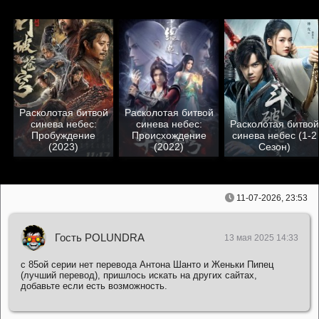
Расколотая битвой
Расколотая битвой
синева небес:
синева небес:
Расколотая битвой
Пробуждение
Происхождение
синева небес (1-2
(2023)
(2022)
Сезон)
11-07-2026, 23:53
Гость POLUNDRA
13 мая 2025 14:33
с 85ой серии нет перевода Антона Шанто и Женьки Пипец
(лучший перевод), пришлось искать на других сайтах,
добавьте если есть возможность.