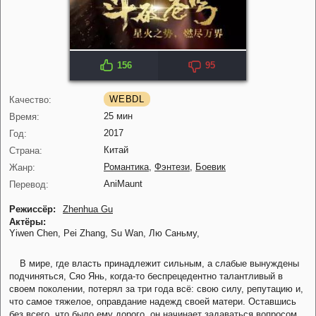
156
95
IMDB: 8.6
KP: 8.7
WEBDL
Качество:
25 мин
Время:
2017
Год:
Китай
Страна:
Романтика
,
Фэнтези
,
Боевик
Жанр:
AniMaunt
Перевод:
Режиссёр:
Zhenhua Gu
Актёры:
Yiwen Chen,
Pei Zhang,
Su Wan,
Лю Саньму,
В мире, где власть принадлежит сильным, а слабые вынуждены
подчиняться, Сяо Янь, когда-то беспрецедентно талантливый в
своем поколении, потерял за три года всё: свою силу, репутацию и,
что самое тяжелое, оправдание надежд своей матери. Оставшись
без всего, что было ему дорого, он начинает задаваться вопросом,