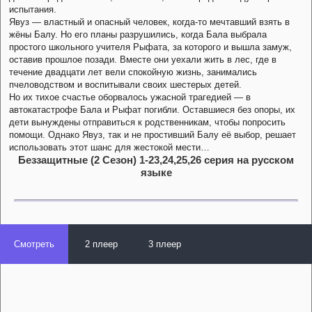
испытания.
Явуз — властный и опасный человек, когда-то мечтавший взять в
жёны Балу. Но его планы разрушились, когда Бала выбрала
простого школьного учителя Рыфата, за которого и вышла замуж,
оставив прошлое позади. Вместе они уехали жить в лес, где в
течение двадцати лет вели спокойную жизнь, занимались
пчеловодством и воспитывали своих шестерых детей.
Но их тихое счастье оборвалось ужасной трагедией — в
автокатастрофе Бала и Рыфат погибли. Оставшиеся без опоры, их
дети вынуждены отправиться к родственникам, чтобы попросить
помощи. Однако Явуз, так и не простивший Балу её выбор, решает
использовать этот шанс для жестокой мести…
Беззащитные (2 Сезон) 1-23,24,25,26 серия на русском
языке
Смотреть
2 плеер
3 плеер