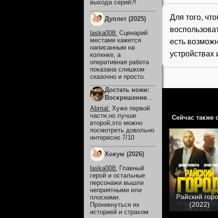
выхода серий?!
Для того, чт
Дуплет (2025)
воспользова
laska008
:
Сценарий
местами кажется
есть возможн
написанным на
устройствах 
коленке, а
оперативная работа
показана слишком
сказочно и просто.
Достать ножи:
Воскрешение
покойника
Abrrial
:
Хуже первой
(2025)
части,но лучше
Сейчас также 
второй,это можно
посмотреть довольно
интересно 7/10
Хокум (2026)
laska008
:
Главный
герой и остальные
персонажи вышли
неприятными или
Райский гор
плоскими.
(2022)
Проникнуться их
историей и страхом