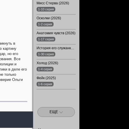
Мисс Стерва (2026)
1-10 серия
Осколки (2026)
1-2 серия
Анатомия чувств (2026)
1-17 серия
икнуть в
История его служанки (2026)
ю картину
ар, но его
1-30 серия
ования. Все
Холод (2026)
полиции и
лики в деле его
1-4 серия
не только
Фейк (2025)
доверие Ольги
1-6 серия
ЕЩЕ