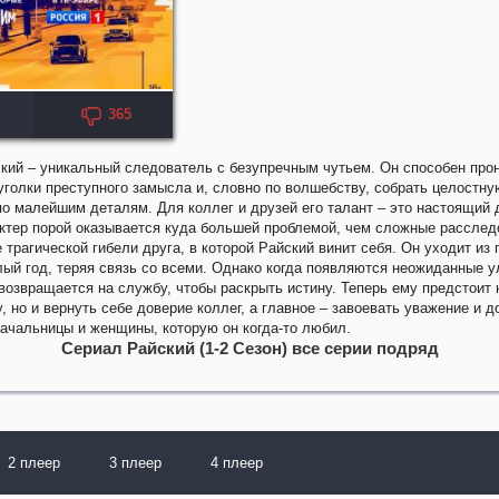
365
кий – уникальный следователь с безупречным чутьем. Он способен прон
голки преступного замысла и, словно по волшебству, собрать целостну
о малейшим деталям. Для коллег и друзей его талант – это настоящий д
ктер порой оказывается куда большей проблемой, чем сложные расслед
 трагической гибели друга, в которой Райский винит себя. Он уходит из 
лый год, теряя связь со всеми. Однако когда появляются неожиданные у
возвращается на службу, чтобы раскрыть истину. Теперь ему предстоит 
у, но и вернуть себе доверие коллег, а главное – завоевать уважение и 
начальницы и женщины, которую он когда-то любил.
Сериал Райский (1-2 Сезон) все серии подряд
2 плеер
3 плеер
4 плеер