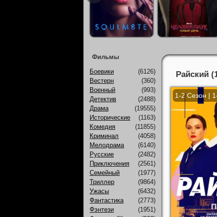
Фильмы
Боевики
(6126)
Райский (
Вестерн
(360)
Военный
(993)
1-2 Сезон | 
Детектив
(2488)
Драма
(19555)
Исторические
(1163)
Комедия
(11855)
Криминал
(4058)
Мелодрама
(6140)
Русские
(2482)
Приключения
(2561)
Семейный
(1977)
Триллер
(9864)
Ужасы
(6432)
Фантастика
(2773)
Фэнтези
(1951)