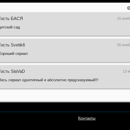
Гость БАСЯ
15 нояб
детский сад
Гость Svetik6
26 нояб
Хороший сериал
Гость SlaVaD
13 м
Весь сериал однотипный и абсолютно предсказуемый!!!
Контакты