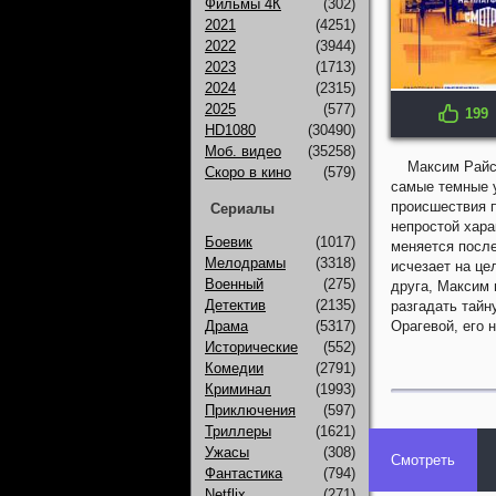
Фильмы 4К
(302)
2021
(4251)
2022
(3944)
2023
(1713)
2024
(2315)
2025
(577)
199
KP: 6.5
HD1080
(30490)
Моб. видео
(35258)
Максим Райс
Скоро в кино
(579)
самые темные у
происшествия п
Сериалы
непростой хара
Боевик
(1017)
меняется после
Мелодрамы
(3318)
исчезает на це
Военный
(275)
друга, Максим 
Детектив
(2135)
разгадать тайн
Драма
(5317)
Орагевой, его 
Исторические
(552)
Комедии
(2791)
Криминал
(1993)
Приключения
(597)
Триллеры
(1621)
Ужасы
(308)
Смотреть
Фантастика
(794)
Netflix
(271)