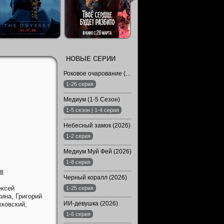
НОВЫЕ СЕРИИ
Роковое очарование (2024)
1-26 серия
Медиум (1-5 Сезон)
1-5 сезон | 1-4 серия
Небесный замок (2026)
1-2 серия
Медиум Муй Фей (2026)
1-8 серия
ов
Черный коралл (2026)
ксей
1-25 серия
жина,
Григорий
ИИ-девушка (2026)
ковский,
1-6 серия