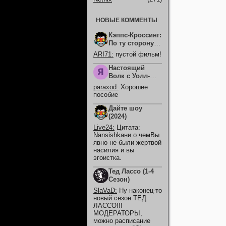
НОВЫЕ КОММЕНТЫ
Кэппс-Кроссинг:
По ту сторону
смерти (2026)
ARI71
:
пустой фильм!
Настоящий
Волк с Уолл-
Стрит (2026)
paraxod
:
Хорошее
пособие
Дайте шоу
(2024)
Live24
:
Цитата:
Nansishkaни о чемВы
явно не были жертвой
насилия и вы
эгоистка.
Тед Лассо (1-4
Сезон)
SlaVaD
:
Ну наконец-то
новый сезон ТЕД
ЛАССО!!!
МОДЕРАТОРЫ,
можно расписание