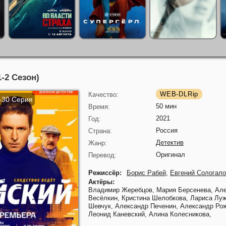
1-2 Сезон)
WEB-DLRip
Качество:
1-30 Серия
50 мин
Время:
2021
Год:
Россия
Страна:
Детектив
Жанр:
Оригинал
Перевод:
Режиссёр:
Борис Рабей
,
Евгений Сологал
Актёры:
Владимир Жеребцов,
Мария Берсенева,
Але
Весёлкин,
Кристина Шелобкова,
Лариса Лу
Шевчук,
Александр Печенин,
Александр Рож
Леонид Каневский,
Алина Колесникова,