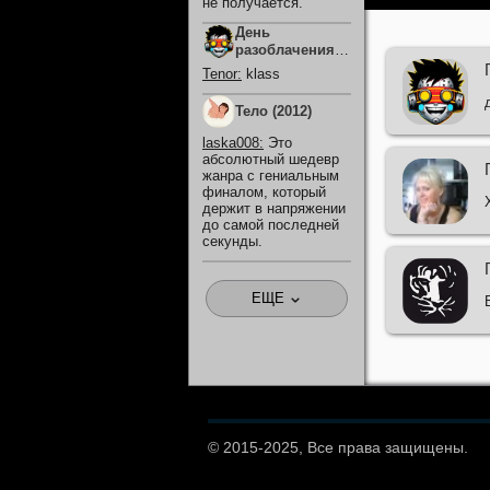
не получается.
День
разоблачения
(2026)
Tenor
:
klass
Тело (2012)
laska008
:
Это
абсолютный шедевр
жанра с гениальным
финалом, который
держит в напряжении
до самой последней
секунды.
ЕЩЕ
© 2015-2025, Все права защищены.