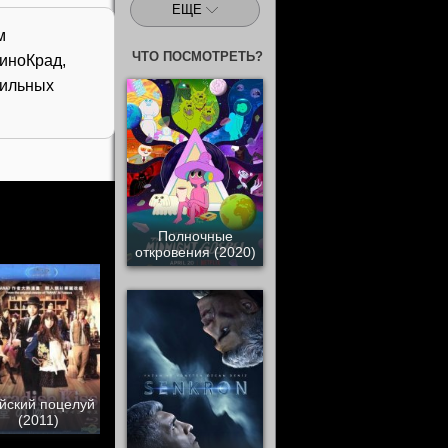
ЕЩЕ
м
ЧТО ПОСМОТРЕТЬ?
иноКрад,
бильных
Полночные
откровения (2020)
йский поцелуй
(2011)