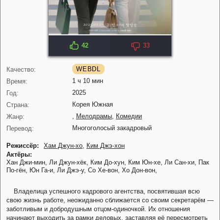
42
33
IMDB: 7.7
KP: 7.9
WEBDL
Качество:
1 ч 10 мин
Время:
2025
Год:
Корея Южная
Страна:
,
Мелодрамы
,
Комедии
Жанр:
Многоголосый закадровый
Перевод:
Режиссёр:
Хам Джун-хо
,
Ким Джэ-хон
Актёры:
Хан Джи-мин,
Ли Джун-хёк,
Ким До-хун,
Ким Юн-хе,
Ли Сан-хи,
Пак
По-гён,
Юн Га-и,
Ли Джэ-у,
Со Хе-вон,
Хо Дон-вон,
Владелица успешного кадрового агентства, посвятившая всю
свою жизнь работе, неожиданно сближается со своим секретарём —
заботливым и добродушным отцом-одиночкой. Их отношения
начинают выходить за рамки деловых, заставляя её пересмотреть