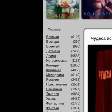
Фильмы
Боевики
(6126)
Чудеса ис
Вестерн
(360)
Военный
(993)
Детектив
(2488)
Драма
(19555)
Исторические
(1163)
Комедия
(11855)
Криминал
(4058)
Мелодрама
(6140)
Русские
(2482)
Приключения
(2561)
Семейный
(1977)
Триллер
(9864)
Ужасы
(6432)
Фантастика
(2773)
Фэнтези
(1951)