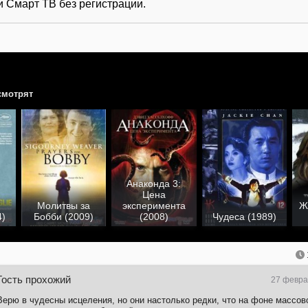
и Смарт ТВ без регистрации.
смотрят
Анаконда 3:
Цена
Молитвы за
эксперимента
Ж
4)
Бобби (2009)
(2008)
Чудеса (1989)
Гость прохожий
27 февра
Верю в чудесны исцеления, но они настолько редки, что на фоне массов