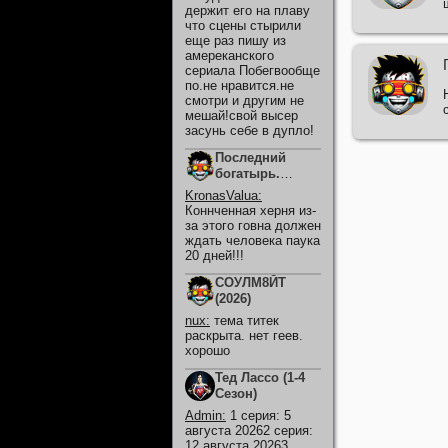
держит его на плаву
что сцены стырили
еще раз пишу из
амереканского
сериала Побегвообще
по.не нравится.не
смотри и другим не
мешай!свой высер
засунь себе в дупло!
Последний
богатырь.
Колобок (2026)
KronasValua
:
Коннченная херня из-
за этого говна должен
ждать человека паука
20 дней!!!
СОУЛМ8ЙТ
(2026)
nux
:
тема титек
раскрыта. нет геев.
хорошо
Тед Лассо (1-4
Сезон)
Admin
:
1 серия: 5
августа 20262 серия:
12 августа 20263