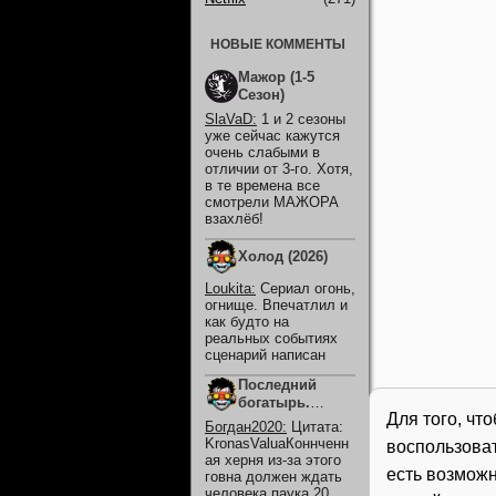
НОВЫЕ КОММЕНТЫ
Мажор (1-5
Сезон)
SlaVaD
:
1 и 2 сезоны
уже сейчас кажутся
очень слабыми в
отличии от 3-го. Хотя,
в те времена все
смотрели МАЖОРА
взахлёб!
Холод (2026)
Loukita
:
Сериал огонь,
огнище. Впечатлил и
как будто на
реальных событиях
сценарий написан
Последний
богатырь.
Для того, чт
Колобок (2026)
Богдан2020
:
Цитата:
KronasValuaКоннченн
воспользова
ая херня из-за этого
есть возможн
говна должен ждать
человека паука 20