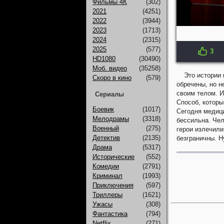
Фильмы 4К
(302)
2021
(4251)
2022
(3944)
2023
(1713)
2024
(2315)
2025
(577)
3
HD1080
(30490)
Моб. видео
(35258)
Это истории
Скоро в кино
(579)
обречены, но н
своим телом. И
Сериалы
Способ, которы
Боевик
(1017)
Сегодня медици
Мелодрамы
(3318)
бессильна. Чел
Военный
(275)
герои излечили
Детектив
(2135)
безграничны. Н
Драма
(5317)
Исторические
(552)
Комедии
(2791)
Криминал
(1993)
Приключения
(597)
Триллеры
(1621)
Ужасы
(308)
Фантастика
(794)
Netflix
(271)