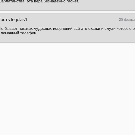
шарлатанства, эта вера безнадёжно гаснет.
Гость legolas1
28 февра
Не бывает никаких чудесных исцелений,всё это сказки и слухи,которые р
сломанный телефон.