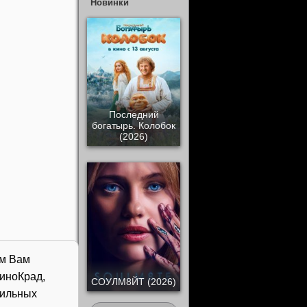
Новинки
Последний
богатырь. Колобок
(2026)
ем Вам
иноКрад,
СОУЛМ8ЙТ (2026)
бильных