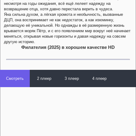
несмотря на годы ожидания, всё ещё лелеет надежду на
возвращение отца, хотя давно перестала верить в чудеса.
Яна сильна духом, а лёгкая хромота и необычность, вызванные
ДЦП, она воспринимает не как недостаток, а как изюминку,
делающую её уникальной. Но однажды в её размеренную жизнь
врывается моряк Пётр, и с его появлением мир вокруг неё начинает
меняться, открывая новые горизонты и давая надежду на совсем
другую историю.
Филателия (2025) в хорошем качестве HD
Смотреть
2 плеер
3 плеер
4 плеер