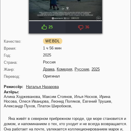
25
36
IMDB: 7.0
KP: 7.6
WEBDL
Качество:
1 ч 56 мин
Время:
2025
Год:
Россия
Страна:
Драма
,
Комедия
,
Русские
,
2025
Жанр:
Оригинал
Перевод:
Режиссёр:
Наталья Назарова
Актёры:
Алина Ходжеванова,
Максим Стоянов,
Илья Носков,
Ирина
Носова,
Олеся Иванцова,
Леонид Поляков,
Евгений Трушев,
Александр Пухов,
Платон Широбоков,
Яна живёт в северном прибрежном городе, где море становится и
домом, и напоминанием о тех, кто уходит и не всегда возвращается.
Она работает на почте, увлекается коллекционированием марок и,