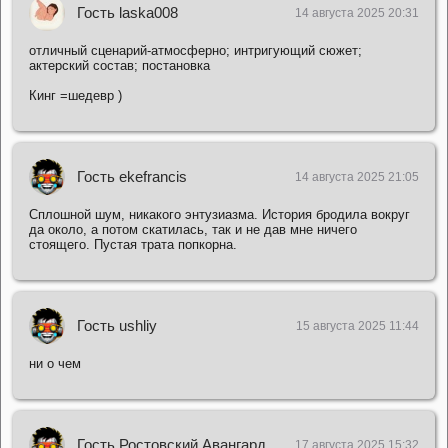
Гость laska008
14 августа 2025 20:31
отличный сценарий-атмосферно; интригующий сюжет;
актерский состав; постановка
Кинг =шедевр )
Гость ekefrancis
14 августа 2025 21:05
Сплошной шум, никакого энтузиазма. История бродила вокруг
да около, а потом скатилась, так и не дав мне ничего
стоящего. Пустая трата попкорна.
Гость ushliy
15 августа 2025 11:44
ни о чем
Гость Ростовский Авангард
17 августа 2025 15:32