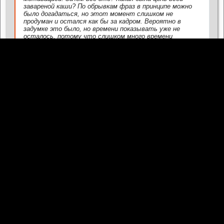
завареной каши? По обрывкам фраз в принципе можно
было догадаться, но этот момент слишком не
продуман и остался как бы за кадром. Вероятно в
задумке это было, но времени показывать уже не
осталось, потому что слишком много времени
потратили демонстрируя, как наркоша заглядывает в
окна, а придурковатый полицейский истерит из-за
уколотого пальца. Согласен, эффектная сцена в
финале, которая многим покажется жутковатой. Но
это всё. Больше ничего, что можно было похвалить я
тут не нахожу. Фильм не вызвал никакого
эмоционального отклика.
Поэтому кино очень и очень среднее. Умелая и
проплаченая реклама фильма сделала своё дело.
Отзывы слишком завышены.
Гость Guest
31 августа 2025 15:20
Цитата: Фрэльдор
Нет. Не понравилось. От слова совсем. Конечно, это не
шлак. Фильм снят профессионально, актёры
старались. Есть нехилая интрига и добротная загадка.
Но... нет никакого напряжения и атмосферы. За
исключнием последних 20-15 мин. Всё что перед -