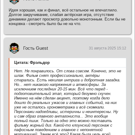
Идея хорошая, как и финал, всё остальное не впечатлило.
Долгое закручивание, слабая актёрская игра, отсутствие
динамики делают просмотр довольно монотонным. Если бы не
концовка - смотреть было бы не на что.
Гость Guest
31 августа 2025 15:12
Цитата: Фрэльдор
Нет. Не понравилось. От слова совсем. Конечно, это не
шлак. Фильм снят профессионально, актёры
старались. Есть нехилая интрига и добротная загадка.
Но... нет никакого напряжения и атмосферы. За
исключнием последних 20-15 мин. Всё что перед -
подготовительный этап, который безумно скучен.
Именно на нём сделан акцент, поэтому когда дело
дошло до реальных ужасов и главных событий, на них
уже не осталось хронометража и всё скомкали.
Персонажи надоедливы, истеричны и неинтересны. Ну
и сам образ главного антагониста... Это вообще
полный пшик. Только за одно это можно поставить
фильму жирный диз. Какой-то клоунский персонаж с
пафосным поведением и главное с непонятной
мотивацией. Зачем всё это? Какая была цель всей