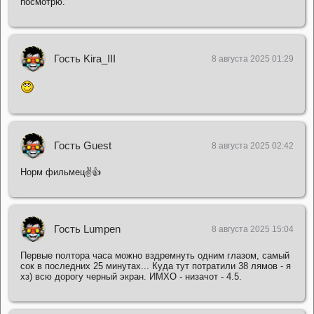
посмотрю.
Гость Kira_III
8 августа 2025 01:29
Гость Guest
8 августа 2025 02:42
Норм фильмец✌👍
Гость Lumpen
8 августа 2025 15:04
Первые полтора часа можно вздремнуть одним глазом, самый
сок в последних 25 минутах... Куда тут потратили 38 лямов - я
хз) всю дорогу черный экран. ИМХО - низачот - 4.5.