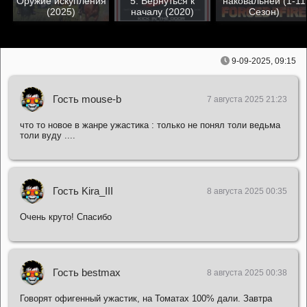
Оружие искупления
5: Вернуться к
наковальней (1-11
(2025)
началу (2020)
Сезон)
9-09-2025, 09:15
Гость mouse-b
7 августа 2025 21:23
что то новое в жанре ужастика : только не понял толи ведьма
толи вуду ....
Гость Kira_III
8 августа 2025 00:35
Очень круто! Спасибо
Гость bestmax
8 августа 2025 00:38
Говорят офигенный ужастик, на Томатах 100% дали. Завтра