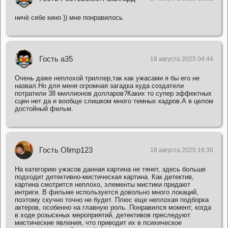
ничё себе кино )) мне понравилось
Гость a35
18 августа 2025 04:44
Очень даже неплохой триллер,так как ужасами я бы его не
назвал.Но для меня огромная загадка куда создатели
потратили 38 миллионов долларов?Каких то супер эффектных
сцен нет да и вообще слишком много темных кадров.А в целом
достойный фильм.
Гость Olimp123
18 августа 2025 16:30
На категорию ужасов данная картина не тянет, здесь больше
подходит детективно-мистическая картина. Как детектив,
картина смотрится неплохо, элементы мистики придают
интриги. В фильме используется довольно много локаций,
поэтому скучно точно не будет. Плюс еще неплохая подборка
актеров, особенно на главную роль. Понравился момент, когда
в ходе розыскных мероприятий, детективов преследуют
мистические явления, что приводит их в психическое