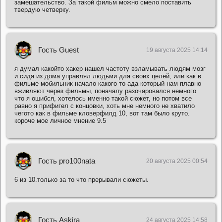
замешательство. За такой фильм можно смело поставить
твердую четверку.
Гость Guest
19 августа 2025 14:14
я думал какойто хакер нашел частоту взламывать людям мозг
и сидя из дома управлял людьми для своих целей, или как в
фильме мобильник начало какого то ада который нам плавно
вживляют через фильмы, поначалу разочаровался немного
что я ошибся, хотелось именно такой сюжет, но потом все
равно я прифигел с концовки, хоть мне немного не хватило
чегото как в фильме кловерфилд 10, вот там было круто.
короче мое личное мнение 9.5
Гость pro100nata
20 августа 2025 00:54
6 из 10.только за то что прерывали сюжеты.
Гость Askira
24 августа 2025 14:58