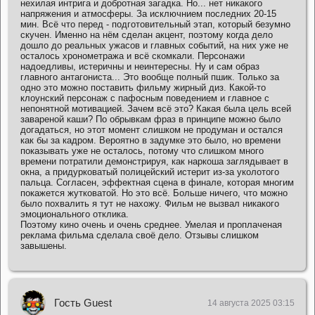
нехилая интрига и добротная загадка. Но... нет никакого
напряжения и атмосферы. За исключнием последних 20-15
мин. Всё что перед - подготовительный этап, который безумно
скучен. Именно на нём сделан акцент, поэтому когда дело
дошло до реальных ужасов и главных событий, на них уже не
осталось хронометража и всё скомкали. Персонажи
надоедливы, истеричны и неинтересны. Ну и сам образ
главного антагониста... Это вообще полный пшик. Только за
одно это можно поставить фильму жирный диз. Какой-то
клоунский персонаж с пафосным поведением и главное с
непонятной мотивацией. Зачем всё это? Какая была цель всей
завареной каши? По обрывкам фраз в принципе можно было
догадаться, но этот момент слишком не продуман и остался
как бы за кадром. Вероятно в задумке это было, но времени
показывать уже не осталось, потому что слишком много
времени потратили демонстрируя, как наркоша заглядывает в
окна, а придурковатый полицейский истерит из-за уколотого
пальца. Согласен, эффектная сцена в финале, которая многим
покажется жутковатой. Но это всё. Больше ничего, что можно
было похвалить я тут не нахожу. Фильм не вызвал никакого
эмоционального отклика.
Поэтому кино очень и очень среднее. Умелая и проплаченая
реклама фильма сделала своё дело. Отзывы слишком
завышены.
Гость Guest
14 августа 2025 03:15