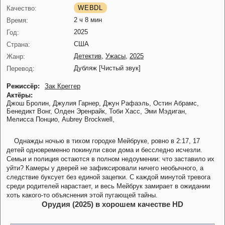
WEBDL
Качество:
2 ч 8 мин
Время:
2025
Год:
США
Страна:
Детектив
,
Ужасы
,
2025
Жанр:
Дубляж [Чистый звук]
Перевод:
Режиссёр:
Зак Креггер
Актёры:
Джош Бролин,
Джулия Гарнер,
Джун Рафаэль,
Остин Абрамс,
Бенедикт Вонг,
Олден Эренрайк,
Тоби Хасс,
Эми Мэдиган,
Мелисса Понцио,
Aubrey Brockwell,
Однажды ночью в тихом городке Мейбруке, ровно в 2:17, 17
детей одновременно покинули свои дома и бесследно исчезли.
Семьи и полиция остаются в полном недоумении: что заставило их
уйти? Камеры у дверей не зафиксировали ничего необычного, а
следствие буксует без единой зацепки. С каждой минутой тревога
среди родителей нарастает, и весь Мейбрук замирает в ожидании
хоть какого-то объяснения этой пугающей тайны.
Орудия (2025) в хорошем качестве HD