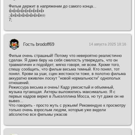
Фильм держит в напряжении до самого конца...
👍👍👍👍👍👍👍👍👍
;👍👍👍👍👍👍👍👍㈇
7;
Гость brodoff69
14 августа 2025 18:16
Фильм очень страшный! Потому что невероятно реалистично
сделан. Я даже беру на себя смелость утверждать, что он
травматичен и подойдет, мягко говоря, не всем. Кроме того,
спешу сообщить, что фильм весьма темный. Кто понял, тот
понял. Крови за уши, сцен жестокости тоже, в полотно фильма
аккуратно вживлен лоскут "новой нормальности" однополых
отношений.
Режиссура весьма и очень! Кадр увесистый и объемный,
музыка пугающая. Актеры выложились максимально. Я с
первых кадров верил в Льюэлллина Мосса, но тут даже он не
вывез...
Что говорить - просто жуть с ружьем! Рекомендую к просмотру
только очень взрослым людям, которые уже видели
абсолютно все фильмы ужасов