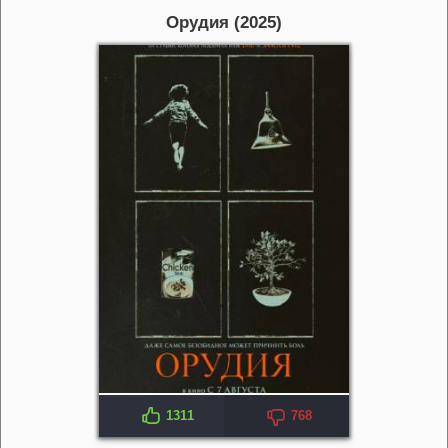
Орудия (2025)
1311
768
IMDB: 7.4
KP: 7.0