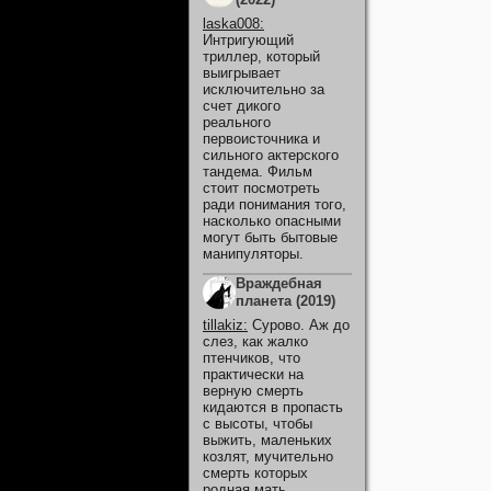
laska008
:
Интригующий
триллер, который
выигрывает
исключительно за
счет дикого
реального
первоисточника и
сильного актерского
тандема. Фильм
стоит посмотреть
ради понимания того,
насколько опасными
могут быть бытовые
манипуляторы.
Враждебная
планета (2019)
tillakiz
:
Сурово. Аж до
слез, как жалко
птенчиков, что
практически на
верную смерть
кидаются в пропасть
с высоты, чтобы
выжить, маленьких
козлят, мучительно
смерть которых
родная мать