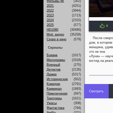
Фильмы 4К
(302)
2021
(4251)
2022
(3944)
2023
(1713)
2024
(2315)
2025
(577)
4
HD1080
(30490)
Моб. видео
(35258)
После смерт
Скоро в кино
(579)
дом, в котором
женщина, удиви
Сериалы
это не она.
Боевик
(1017)
«Луна» — научн
Мелодрамы
(3318)
взгляд на реал
Военный
(275)
Детектив
(2135)
Драма
(5317)
Исторические
(552)
Комедии
(2791)
Криминал
(1993)
Смотреть
Приключения
(597)
Триллеры
(1621)
Ужасы
(308)
Фантастика
(794)
Netflix
(271)