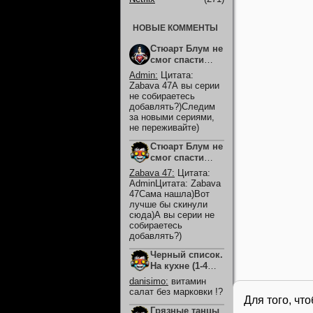
НОВЫЕ КОММЕНТЫ
Стюарт Блум не
смог спасти
вселенную
Admin
:
Цитата:
(2026)
Zabava 47А вы серии
не собираетесь
добавлять?)Следим
за новыми сериями,
не переживайте)
Стюарт Блум не
смог спасти
вселенную
Zabava 47
:
Цитата:
(2026)
AdminЦитата: Zabava
47Сама нашла)Вот
лучше бы скинули
сюда)А вы серии не
собираетесь
добавлять?)
Черный список.
На кухне (1-4
Сезон)
danisimo
:
витамин
салат без марковки !?
Для того, чт
Грязные танцы