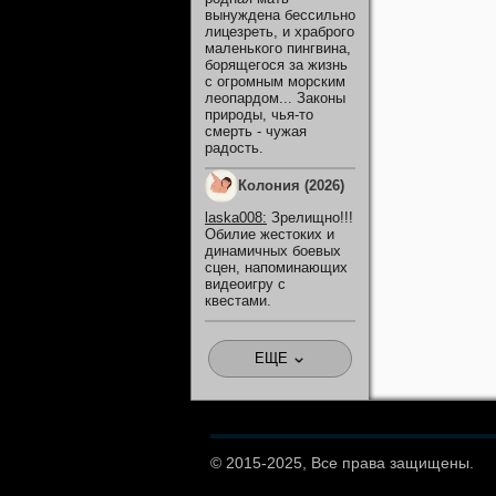
вынуждена бессильно
лицезреть, и храброго
маленького пингвина,
борящегося за жизнь
с огромным морским
леопардом... Законы
природы, чья-то
смерть - чужая
радость.
Колония (2026)
laska008
:
Зрелищно!!!
Обилие жестоких и
динамичных боевых
сцен, напоминающих
видеоигру с
квестами.
ЕЩЕ
© 2015-2025, Все права защищены.