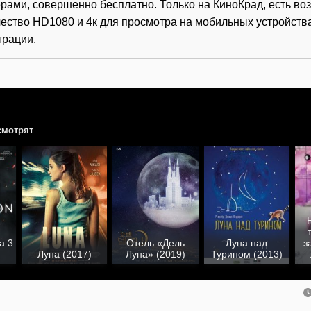
рами, совершенно бесплатно. Только на КиноКрад, есть во
ество HD1080 и 4к для просмотра на мобильных устройств
трации.
смотрят
а 3
Отель «Дель
Луна над
з
Луна (2017)
Луна» (2019)
Турином (2013)