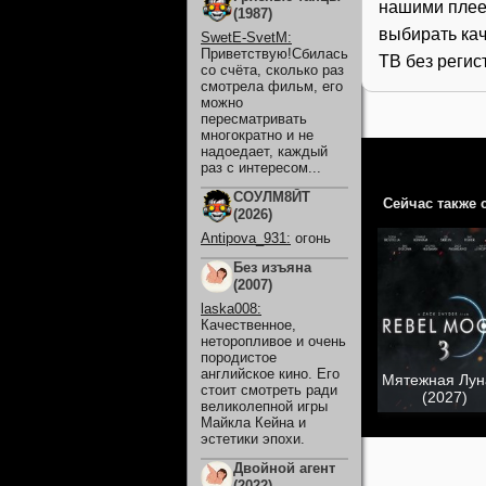
нашими плее
(1987)
выбирать кач
SwetE-SvetM
:
Приветствую!Сбилась
ТВ без регис
со счёта, сколько раз
смотрела фильм, его
можно
пересматривать
многократно и не
надоедает, каждый
раз с интересом...
СОУЛМ8ЙТ
Сейчас также 
(2026)
Antipova_931
:
огонь
Без изъяна
(2007)
laska008
:
Качественное,
неторопливое и очень
породистое
английское кино. Его
Мятежная Лун
стоит смотреть ради
(2027)
великолепной игры
Майкла Кейна и
эстетики эпохи.
Двойной агент
(2022)