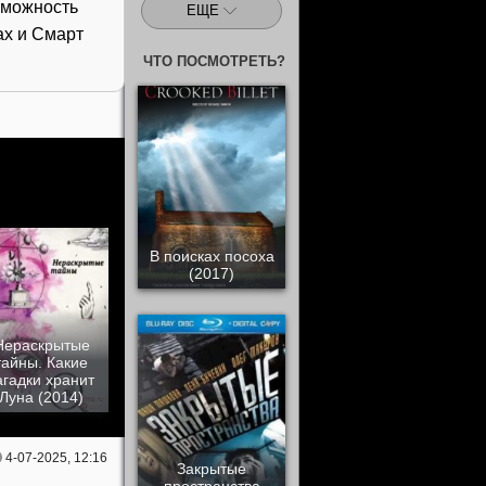
зможность
ЕЩЕ
ах и Смарт
ЧТО ПОСМОТРЕТЬ?
В поисках посоха
(2017)
Нераскрытые
тайны. Какие
агадки хранит
Луна (2014)
4-07-2025, 12:16
Закрытые
пространства