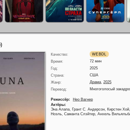
)
WEBDL
Качество:
72 мин
Время:
2025
Год:
США
Страна:
Драма
,
2025
Жанр:
Многоголосый закадр
Перевод:
Режиссёр:
Нео Вагнер
Актёры:
Эна Алапа,
Грант С. Андерсон,
Кирстен Хой
Ноэль,
Саманта Слэйтер,
Анхель Вильяльб