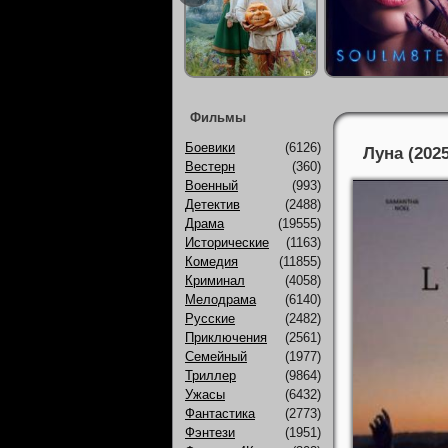
Фильмы
Боевики
(6126)
Луна (2025
Вестерн
(360)
Военный
(993)
Детектив
(2488)
Драма
(19555)
Исторические
(1163)
Комедия
(11855)
Криминал
(4058)
Мелодрама
(6140)
Русские
(2482)
Приключения
(2561)
Семейный
(1977)
Триллер
(9864)
Ужасы
(6432)
Фантастика
(2773)
Фэнтези
(1951)