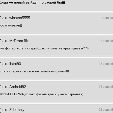
Когда же новый выйдет, по скорей бы)))
Гость winston5555
21 сентяб
ооо огоньчики))
Гость MrDram4ik
22 сентяб
кул фильм хоть и старый... если кому не нрав идите н"""й
Гость listat90
22 сентяб
хоть и староват но все же отличный фильм!!!
Гость Android92
22 сентяб
ФИЛЬМ НОРМА,только форма здесь у него стремная)
Гость Zdeshniy
22 сентяб