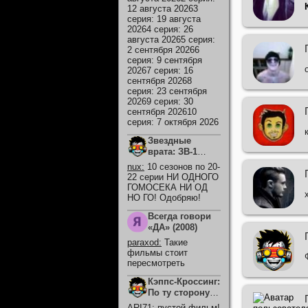
12 августа 20263
серия: 19 августа
20264 серия: 26
августа 20265 серия:
2 сентября 20266
серия: 9 сентября
20267 серия: 16
сентября 20268
серия: 23 сентября
20269 серия: 30
сентября 202610
серия: 7 октября 2026
Звездные
врата: ЗВ-1
(сериал 1997 –
nux
:
10 сезонов по 20-
2007)
22 серии НИ ОДНОГО
ГОМОСЕКА НИ ОД
НО ГО! Одобряю!
Всегда говори
«ДА» (2008)
paraxod
:
Такие
фильмы стоит
пересмотреть
Кэппс-Кроссинг:
По ту сторону
смерти (2026)
ARI71
:
пустой фильм!