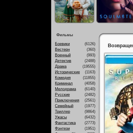
Фильмы
Боевики
(6126)
Возвращен
Вестерн
(360)
Военный
(993)
Детектив
(2488)
Драма
(19555)
Исторические
(1163)
Комедия
(11855)
Криминал
(4058)
Мелодрама
(6140)
Русские
(2482)
Приключения
(2561)
Семейный
(1977)
Триллер
(9864)
Ужасы
(6432)
Фантастика
(2773)
Фэнтези
(1951)