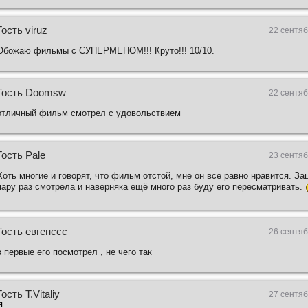
Гость viruz
22 сентяб
Обожаю фильмы с СУПЕРМЕНОМ!!! Круто!!! 10/10.
Гость Doomsw
22 сентяб
отличный фильм смотрел с удовольствием
Гость Pale
23 сентяб
Хоть многие и говорят, что фильм отстой, мне он все равно нравится. За
пару раз смотрела и наверняка ещё много раз буду его пересматривать.
Гость евгенссс
26 сентяб
в первые его посмотрел , не чего так
Гость T.Vitaliy
27 сентяб