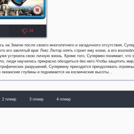
34
KP: 5.7
сь на Землю после своего многолетнего и загадочного отсутствия, Суп
что его заклятый враг Лекс Лютор опять строит ему козни, а его возлюб
уже устроила свою личную жизнь. Кроме того, Супермен понимает, что з
ыло, люди научились прекрасно обходиться без него.Чтобы защитить мир
строфических разрушений, Супермену приходится преодолевать огромны
в океанские глубины и поднимается на космические высоты…
2 плеер
3 плеер
4 плеер