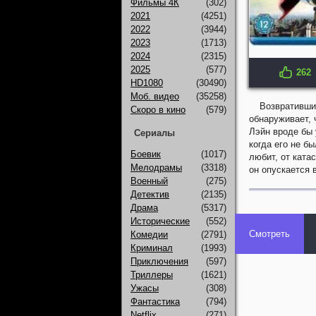
Фильмы 4К
(302)
2021
(4251)
2022
(3944)
2023
(1713)
2024
(2315)
2025
(577)
262
IMDB: 6.1
HD1080
(30490)
Моб. видео
(35258)
Возвративши
Скоро в кино
(579)
обнаруживает, 
Лэйн вроде бы 
Сериалы
когда его не б
Боевик
(1017)
любит, от ката
Мелодрамы
(3318)
он опускается 
Военный
(275)
Детектив
(2135)
Драма
(5317)
Исторические
(552)
Смотреть
Комедии
(2791)
Криминал
(1993)
Приключения
(597)
Триллеры
(1621)
Ужасы
(308)
Фантастика
(794)
Netflix
(271)