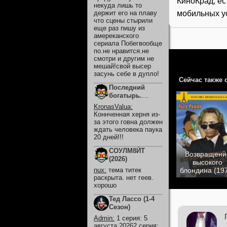
КиноКрад, ес
некуда лишь то
мобильных ус
держит его на плаву
что сцены стырили
еще раз пишу из
амереканского
сериала Побегвообще
по.не нравится.не
смотри и другим не
мешай!свой высер
засунь себе в дупло!
Сейчас также 
Последний
богатырь.
Колобок (2026)
KronasValua
:
Коннченная херня из-
за этого говна должен
ждать человека паука
20 дней!!!
СОУЛМ8ЙТ
Возвращени
(2026)
высокого
блондина (19
nux
:
тема титек
раскрыта. нет геев.
хорошо
Тед Лассо (1-4
Сезон)
Admin
:
1 серия: 5
августа 20262 серия: