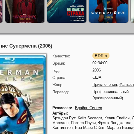
ие Супермена (2006)
BDRip
Качество:
02:34:00
Время:
2006
Год:
США
Страна:
Приключения
,
Фантаст
Жанр:
Профессиональный
Перевод:
(дублированный)
Режиссёр:
Брайан Сингер
Актёры:
Брэндон Рут,
Кейт Босворт,
Кевин Спейси,
Марсден,
Паркер Поузи,
Фрэнк Ланджелла,
Хантингтон,
Ева Мари Сэйнт,
Марлон Бранд