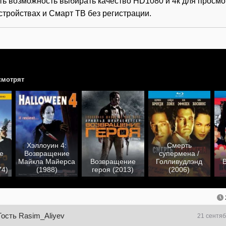
ть возможность выбирать качество HD1080 и 4к для просмо
тройствах и Смарт ТВ без регистрации.
смотрят
Хэллоуин 4:
Смерть
е
Возвращение
супермена /
Майкла Майерса
Возвращение
Голливудлэнд
74)
(1988)
героя (2013)
(2006)
Гость Rasim_Aliyev
21 сентяб