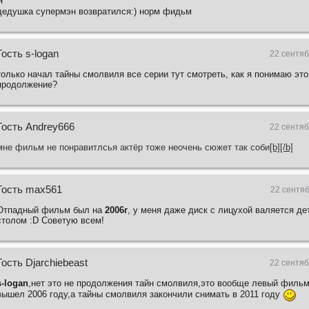
дедушка супермэн возвратился:) норм фидьм
Гость s-logan
22 сентяб
только начал тайны смолвиля все серии тут смотреть, как я понимаю это
продолжение?
Гость Andrey666
22 сентяб
мне фильм не понравитлсья актёр тоже неочень сюжет так соби
[b][/b]
Гость max561
22 сентяб
Отпадный фильм был на
2006г
, у меня даже диск с лицухой валяется де
столом :D Советую всем!
Гость Djarchiebeast
22 сентяб
s-logan
,нет это не продолжения тайн смолвиля,это вообще левый филь
вышел 2006 году,а тайны смолвиля закончили снимать в 2011 году