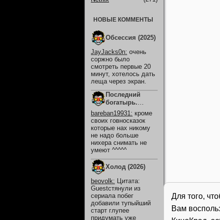
НОВЫЕ КОММЕНТЫ
Обсессия (2025)
JayJacks0n
:
очень
соржно было
смотреть первые 20
минут, хотелось дать
леща через экран.
Последний
богатырь.
Колобок (2026)
bareban19931
:
кроме
своих говносказок
которые нах никому
не надо больше
нихера снимать не
умеют ^^^^^
Холод (2026)
beovolk
:
Цитата:
Guestстянули из
Для того, чт
сериала побег
добавили тупыйший
Вам восполь
старт глупее
придумать уже