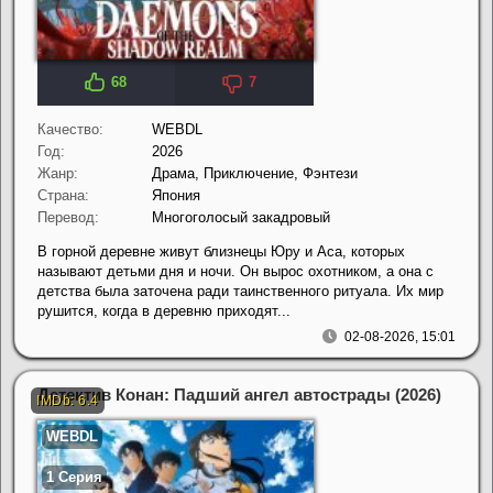
68
7
Качество:
WEBDL
Год:
2026
Жанр:
Драма, Приключение, Фэнтези
Страна:
Япония
Перевод:
Многоголосый закадровый
В горной деревне живут близнецы Юру и Аса, которых
называют детьми дня и ночи. Он вырос охотником, а она с
детства была заточена ради таинственного ритуала. Их мир
рушится, когда в деревню приходят...
02-08-2026, 15:01
Детектив Конан: Падший ангел автострады (2026)