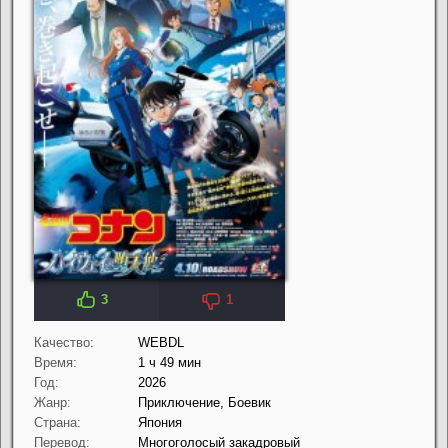
3
1
Качество:
WEBDL
Время:
1 ч 49 мин
Год:
2026
Жанр:
Приключение, Боевик
Страна:
Япония
Перевод:
Многоголосый закадровый