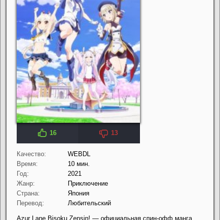
16
13
Качество:
WEBDL
Время:
10 мин.
Год:
2021
Жанр:
Приключение
Страна:
Япония
Перевод:
Любительский
Azur Lane Bisoku Zensin! — официальная спин-офф манга