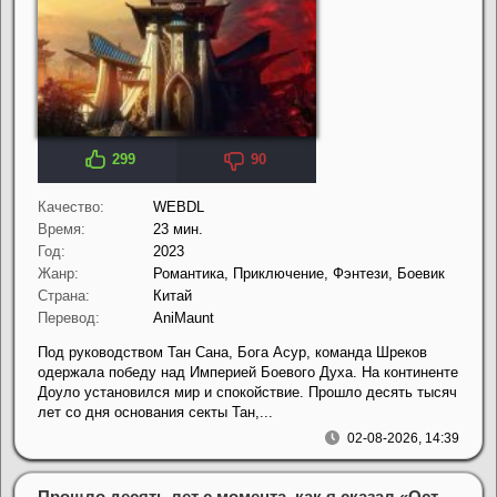
299
90
Качество:
WEBDL
Время:
23 мин.
Год:
2023
Жанр:
Романтика, Приключение, Фэнтези, Боевик
Страна:
Китай
Перевод:
AniMaunt
Под руководством Тан Сана, Бога Асур, команда Шреков
одержала победу над Империей Боевого Духа. На континенте
Доуло установился мир и спокойствие. Прошло десять тысяч
лет со дня основания секты Тан,...
02-08-2026, 14:39
Прошло десять лет с момента, как я сказал «Оставьте это на меня и уходите» и стал легендой (2026)