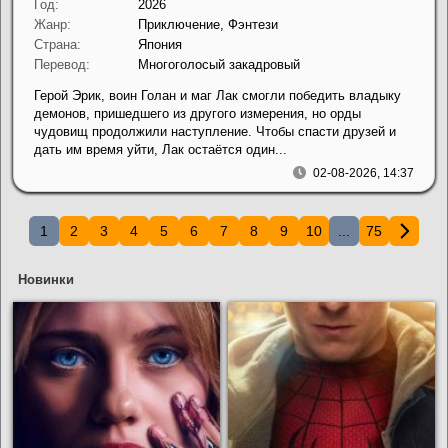
Год:
2026
Жанр:
Приключение, Фэнтези
Страна:
Япония
Перевод:
Многоголосый закадровый
Герой Эрик, воин Голан и маг Лак смогли победить владыку
демонов, пришедшего из другого измерения, но орды
чудовищ продолжили наступление. Чтобы спасти друзей и
дать им время уйти, Лак остаётся один...
02-08-2026, 14:37
1
2
3
4
5
6
7
8
9
10
...
75
Новинки