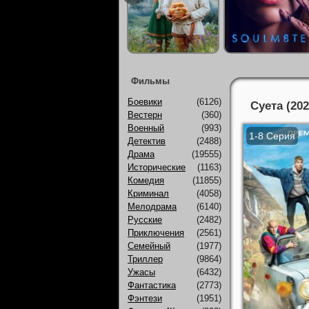
Фильмы
Боевики
(6126)
Суета (202
Вестерн
(360)
Военный
(993)
1-8 Серия
Детектив
(2488)
Драма
(19555)
Исторические
(1163)
Комедия
(11855)
Криминал
(4058)
Мелодрама
(6140)
Русские
(2482)
Приключения
(2561)
Семейный
(1977)
Триллер
(9864)
Ужасы
(6432)
Фантастика
(2773)
Фэнтези
(1951)