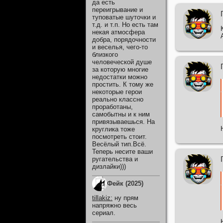
да есть
переигрывание и
туповатые шуточки и
т.д. и т.п. Но есть там
некая атмосфера
добра, порядочности
и веселья, чего-то
близкого
человеческой душе
за которую многие
недостатки можно
простить. К тому же
некоторые герои
реально классно
проработаны,
самобытны и к ним
привязываешься. На
круглика тоже
посмотреть стоит.
Весёлый тип.Всё.
Теперь несите ваши
ругательства и
дизлайки)))
Фейк (2025)
tillakiz
:
ну прям
напряжно весь
сериал.