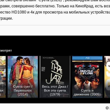
рами, совершенно бесплатно. Только на КиноКрад, есть во
ество HD1080 и 4к для просмотра на мобильных устройств
трации.
смотрят
ца:
Суета сует /
Весь этот Джаз /
ая
Переполох
Вся эта суета
Суета и
)
(2014)
(1979)
движение (2005)