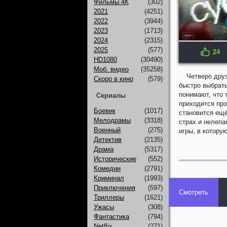
Фильмы 4К
(302)
2021
(4251)
2022
(3944)
2023
(1713)
2024
(2315)
2025
(577)
24
KP: 6.1
HD1080
(30490)
Моб. видео
(35258)
Четверо друз
Скоро в кино
(579)
быстро выбрать
понимают, что 
Сериалы
приходится про
Боевик
(1017)
становится ещё
Мелодрамы
(3318)
страх и нелепа
Военный
(275)
игры, в котору
Детектив
(2135)
Драма
(5317)
Исторические
(552)
Комедии
(2791)
Криминал
(1993)
Приключения
(597)
Смотреть
Триллеры
(1621)
Ужасы
(308)
Фантастика
(794)
Netflix
(271)