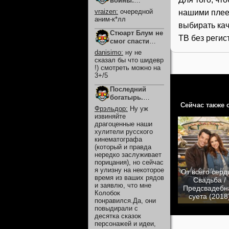
войны:
Видения.
vraizen
:
очередной
нашими плее
Девятый
аним-к*лл
выбирать кач
джедай (2026)
Стюарт Блум не
ТВ без регис
смог спасти
вселенную
danisimo
:
ну не
(2026)
сказал бы что шидевр
!) смотреть можно на
3+/5
Последний
богатырь.
Сейчас также 
Колобок (2026)
Фрэльдор
:
Ну уж
извиняйте
драгоценные наши
хулители русского
кинематографа
(который и правда
нередко заслуживает
порицания), но сейчас
я улизну на некоторое
От всего серд
время из ваших рядов
Свадьба /
и заявлю, что мне
Предсвадебн
Колобок
суета (2018
понравился.Да, они
повыдирали с
десятка сказок
персонажей и идеи,