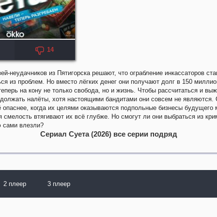
14
ей-неудачников из Пятигорска решают, что ограбление инкассаторов ст
ся из проблем. Но вместо лёгких денег они получают долг в 150 миллио
теперь на кону не только свобода, но и жизнь. Чтобы рассчитаться и вы
должать налёты, хотя настоящими бандитами они совсем не являются. 
 опаснее, когда их целями оказываются подпольные бизнесы будущего 
я смелость втягивают их всё глубже. Но смогут ли они выбраться из кр
ю сами влезли?
Сериал Суета (2026) все серии подряд
2 плеер
3 плеер