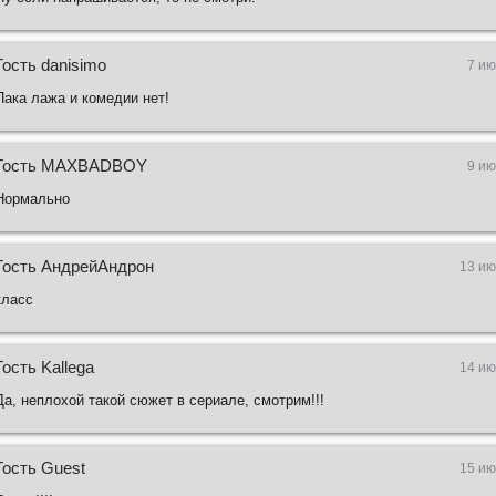
Гость danisimo
7 ию
Пака лажа и комедии нет!
Гость MAXBADBOY
9 ию
Нормально
Гость АндрейАндрон
13 ию
класс
Гость Kallega
14 ию
Да, неплохой такой сюжет в сериале, смотрим!!!
Гость Guest
15 ию