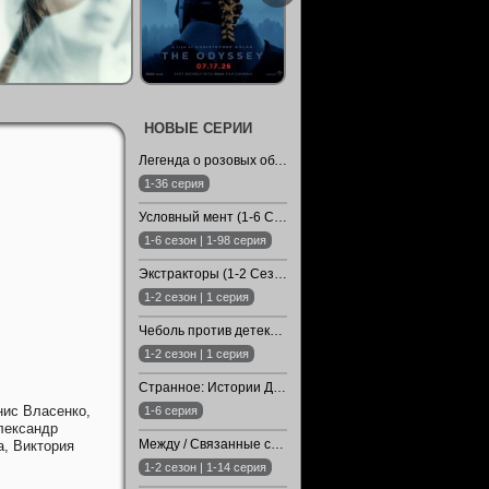
НОВЫЕ СЕРИИ
Легенда о розовых облаках (2026)
1-36 серия
Условный мент (1-6 Сезон)
1-6 сезон | 1-98 серия
Экстракторы (1-2 Сезон)
1-2 сезон | 1 серия
Чеболь против детектива (1-2 Сезон)
1-2 сезон | 1 серия
Странное: Истории Дзюндзи Ито для бессонных ночей (2026)
нис Власенко,
1-6 серия
лександр
Между / Связанные судьбой / Арафта (1-2 Сезон)
а,
Виктория
1-2 сезон | 1-14 серия