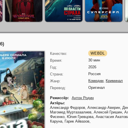
6)
WEBDL
Качество:
30 мин
Время:
2026
Год:
Россия
Страна:
Комедии
,
Криминал
Жанр:
Оригинал
Перевод:
Режиссёр:
Антон Родин
Актёры:
Александр Федоров,
Александр Аверин,
Де
Магомед Муртазаалиев,
Алексей Гришин,
А
Фисенко,
Юлия Гревцова,
Анастасия Акатов
Каруна,
Гарик Айвазов,