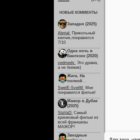
НОВЫЕ КОММЕНТЫ
Западня (2025)
Abrrial
:
Прикольный
кинчик,понравился
7/10
Одна ночь в
Бангкоке (2020)
vedmedv
:
Это драма,
а не боевик)
Жига. На
полной
скорости (2025)
SwetE-SvetM
:
Мне
понравился фильм!
Мажор в Дубае
(2025)
SlaVaD
:
Самый
кринжовый фильм из
всей франшизы
МАЖОР!
Звездные
Для того, чт