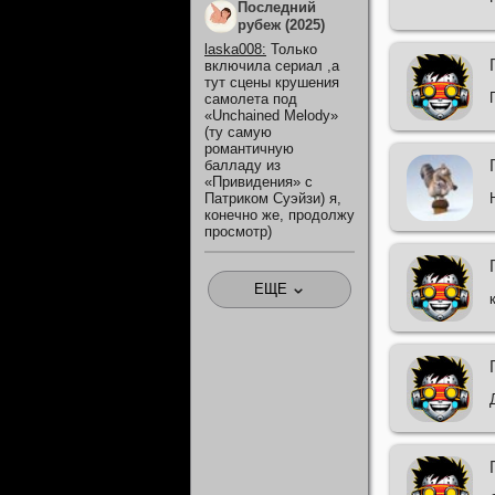
Последний
рубеж (2025)
laska008
:
Только
включила сериал ,а
тут сцены крушения
самолета под
«Unchained Melody»
(ту самую
романтичную
балладу из
«Привидения» с
Патриком Суэйзи) я,
конечно же, продолжу
просмотр)
ЕЩЕ