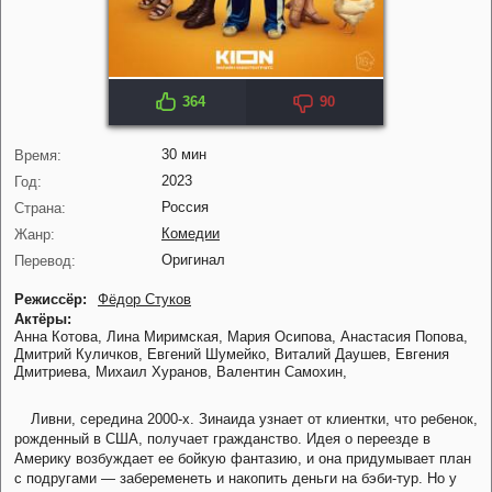
364
90
KP: 6.9
30 мин
Время:
2023
Год:
Россия
Страна:
Комедии
Жанр:
Оригинал
Перевод:
Режиссёр:
Фёдор Стуков
Актёры:
Анна Котова,
Лина Миримская,
Мария Осипова,
Анастасия Попова,
Дмитрий Куличков,
Евгений Шумейко,
Виталий Даушев,
Евгения
Дмитриева,
Михаил Хуранов,
Валентин Самохин,
Ливни, середина 2000-х. Зинаида узнает от клиентки, что ребенок,
рожденный в США, получает гражданство. Идея о переезде в
Америку возбуждает ее бойкую фантазию, и она придумывает план
с подругами — забеременеть и накопить деньги на бэби-тур. Но у