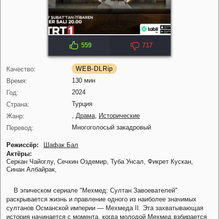
559
717
IMDB: 7.8
WEB-DLRip
Качество:
130 мин
Время:
2024
Год:
Турция
Страна:
,
Драма
,
Исторические
Жанр:
Многоголосый закадровый
Перевод:
Режиссёр:
Шафак Бал
Актёры:
Серкан Чайоглу,
Сечкин Оздемир,
Туба Унсал,
Фикрет Кускан,
Синан Албайрак,
В эпическом сериале "Мехмед: Султан Завоевателей"
раскрывается жизнь и правление одного из наиболее значимых
султанов Османской империи — Мехмеда II. Эта захватывающая
история начинается с момента, когда молодой Мехмед взбирается