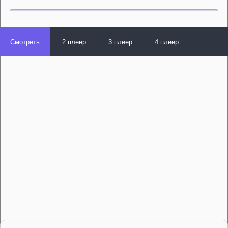
Смотреть
2 плеер
3 плеер
4 плеер