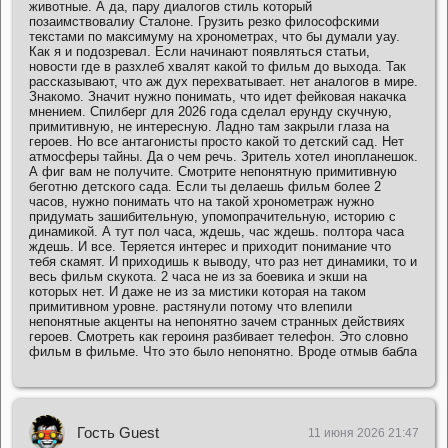
животные. А да, пару диалогов стиль который
позаимствовалиу Сталоне. Грузить резко философскими
текстами по максимуму на хронометрах, что бы думали уау.
Как я и подозревал. Если начинают появляться статьи,
новости где в разхлеб хвалят какой то фильм до выхода. Так
рассказывают, что аж дух перехватывает. нет аналогов в мире.
Знакомо. Значит нужно понимать, что идет фейковая накачка
мнением. Спилберг для 2026 года сделал ерунду скучную,
примитивную, не интересную. Ладно там закрыли глаза на
героев. Но все антагонисты просто какой то детский сад. Нет
атмосферы тайны. Да о чем речь. Зритель хотел инопланешок.
А фиг вам не получите. Смотрите непонятную примитивную
беготню детского сада. Если ты делаешь фильм более 2
часов, нужно понимать что на такой хронометраж нужно
придумать зашибительную, упомопрачительную, историю с
динамикой. А тут пол часа, ждешь, час ждешь. полтора часа
ждешь. И все. Теряется интерес и приходит понимание что
тебя скамят. И приходишь к выводу, что раз нет динамики, то и
весь фильм скукота. 2 часа не из за боевика и экши на
которых нет. И даже не из за мистики которая на таком
примитивном уровне. растянули потому что влепили
непонятные акценты на непонятно зачем странных действиях
героев. Смотреть как героиня разбивает телефон. Это словно
фильм в фильме. Что это было непонятно. Вроде отмыв бабла
Гость Guest
11 июня 2026 21:47