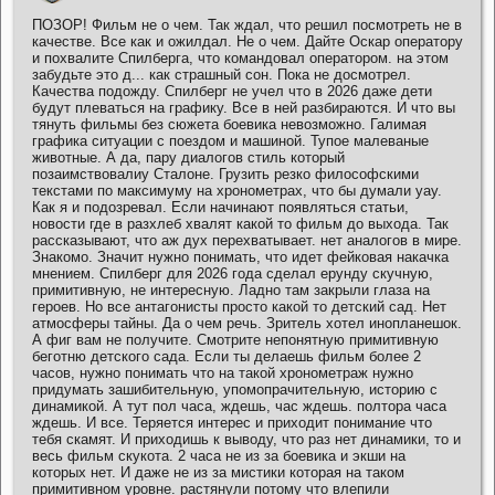
ПОЗОР! Фильм не о чем. Так ждал, что решил посмотреть не в
качестве. Все как и ожилдал. Не о чем. Дайте Оскар оператору
и похвалите Спилберга, что командовал оператором. на этом
забудьте это д... как страшный сон. Пока не досмотрел.
Качества подожду. Спилберг не учел что в 2026 даже дети
будут плеваться на графику. Все в ней разбираются. И что вы
тянуть фильмы без сюжета боевика невозможно. Галимая
графика ситуации с поездом и машиной. Тупое малеваные
животные. А да, пару диалогов стиль который
позаимствовалиу Сталоне. Грузить резко философскими
текстами по максимуму на хронометрах, что бы думали уау.
Как я и подозревал. Если начинают появляться статьи,
новости где в разхлеб хвалят какой то фильм до выхода. Так
рассказывают, что аж дух перехватывает. нет аналогов в мире.
Знакомо. Значит нужно понимать, что идет фейковая накачка
мнением. Спилберг для 2026 года сделал ерунду скучную,
примитивную, не интересную. Ладно там закрыли глаза на
героев. Но все антагонисты просто какой то детский сад. Нет
атмосферы тайны. Да о чем речь. Зритель хотел инопланешок.
А фиг вам не получите. Смотрите непонятную примитивную
беготню детского сада. Если ты делаешь фильм более 2
часов, нужно понимать что на такой хронометраж нужно
придумать зашибительную, упомопрачительную, историю с
динамикой. А тут пол часа, ждешь, час ждешь. полтора часа
ждешь. И все. Теряется интерес и приходит понимание что
тебя скамят. И приходишь к выводу, что раз нет динамики, то и
весь фильм скукота. 2 часа не из за боевика и экши на
которых нет. И даже не из за мистики которая на таком
примитивном уровне. растянули потому что влепили