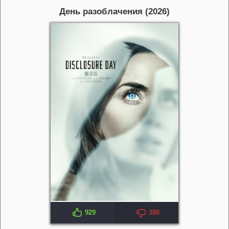
День разоблачения (2026)
929
388
IMDB: 6.7
KP: 6.3