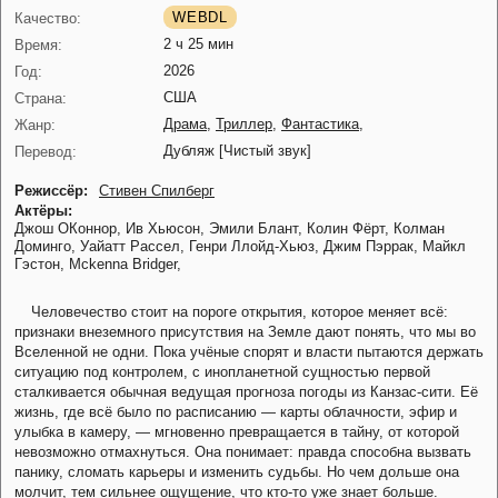
WEBDL
Качество:
2 ч 25 мин
Время:
2026
Год:
США
Страна:
Драма
,
Триллер
,
Фантастика
,
Жанр:
Дубляж [Чистый звук]
Перевод:
Режиссёр:
Стивен Спилберг
Актёры:
Джош ОКоннор,
Ив Хьюсон,
Эмили Блант,
Колин Фёрт,
Колман
Доминго,
Уайатт Рассел,
Генри Ллойд-Хьюз,
Джим Пэррак,
Майкл
Гэстон,
Mckenna Bridger,
Человечество стоит на пороге открытия, которое меняет всё:
признаки внеземного присутствия на Земле дают понять, что мы во
Вселенной не одни. Пока учёные спорят и власти пытаются держать
ситуацию под контролем, с инопланетной сущностью первой
сталкивается обычная ведущая прогноза погоды из Канзас-сити. Её
жизнь, где всё было по расписанию — карты облачности, эфир и
улыбка в камеру, — мгновенно превращается в тайну, от которой
невозможно отмахнуться. Она понимает: правда способна вызвать
панику, сломать карьеры и изменить судьбы. Но чем дольше она
молчит, тем сильнее ощущение, что кто-то уже знает больше.