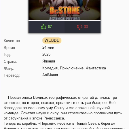
67
33
WEBDL
Качество:
24 мин
Время:
2025
Год:
Япония
Страна:
Комедия
,
Приключение
,
Фантастика
Жанр:
AniMaunt
Перевод:
Первая эпоха Великих географических открытий длилась три
столетия, но вторая, похоже, пролетит в пять раз быстрее. Всё
благодаря гениальному уму Сэнку и его слаженной научной
команде. Сочетая науку и силу, они стремительно проложили путь
от стоунпанка к эпохе Ренессанса.
Теперь их корабль, «Персей», несётся в Новый Свет, к берегам
Америки, где может скрываться разгадка великой тайны всемирного