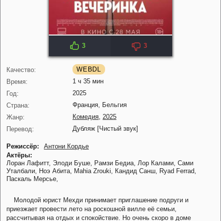
3
3
IMDB: 6.1
KP: 5.9
WEBDL
Качество:
1 ч 35 мин
Время:
2025
Год:
Франция, Бельгия
Страна:
Комедия
,
2025
Жанр:
Дубляж [Чистый звук]
Перевод:
Режиссёр:
Антони Кордье
Актёры:
Лоран Лафитт,
Элоди Буше,
Рамзи Бедиа,
Лор Калами,
Сами
Уталбали,
Ноэ Абита,
Mahia Zrouki,
Кандид Санш,
Ryad Ferrad,
Паскаль Мерсье,
Молодой юрист Мехди принимает приглашение подруги и
приезжает провести лето на роскошной вилле её семьи,
рассчитывая на отдых и спокойствие. Но очень скоро в доме