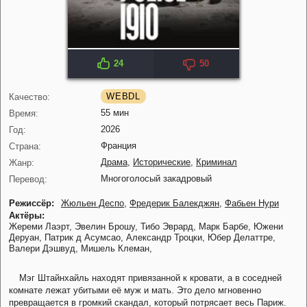
24
50
WEBDL
Качество:
55 мин
Время:
2026
Год:
Франция
Страна:
Драма
,
Исторические
,
Криминал
Жанр:
Многоголосый закадровый
Перевод:
Режиссёр:
Жюльен Деспо
,
Фредерик Балекджян
,
Фабьен Нури
Актёры:
Жереми Лаэрт,
Эвелин Брошу,
Тибо Эврард,
Марк Барбе,
Южени
Деруан,
Патрик д Асумсао,
Александр Троцки,
Юбер Делаттре,
Валери Дэшвуд,
Мишель Клеман,
Мэг Штайнхайль находят привязанной к кровати, а в соседней
комнате лежат убитыми её муж и мать. Это дело мгновенно
превращается в громкий скандал, который потрясает весь Париж.