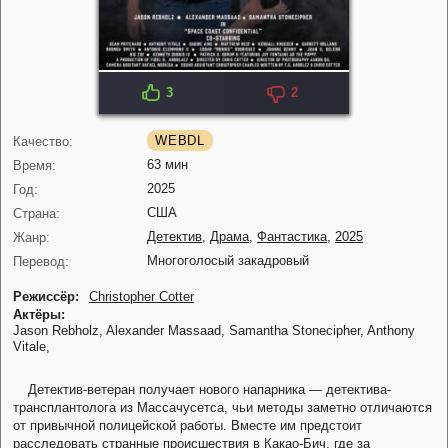
3
2
WEBDL
Качество:
63 мин
Время:
2025
Год:
США
Страна:
Детектив
,
Драма
,
Фантастика
,
2025
Жанр:
Многоголосый закадровый
Перевод:
Режиссёр:
Christopher Cotter
Актёры:
Jason Rebholz,
Alexander Massaad,
Samantha Stonecipher,
Anthony
Vitale,
Детектив-ветеран получает нового напарника — детектива-
трансплантолога из Массачусетса, чьи методы заметно отличаются
от привычной полицейской работы. Вместе им предстоит
расследовать странные происшествия в Какао-Бич, где за