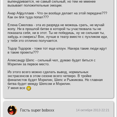
выпендривается, не самый сильный, но тем не мменее
вызывает положительные эмоции.
Анар Абдуллаев - Что он вообще делает на этой передаче???
Как он бля туда попал???
Елена Смелова - эта из разряда не можешь срать, не мучай
жопу. Ни в прошлой битве в которой ты участвовала ты не
показала себя, ни в этот. Ты не победишь, ну не сильная ты,
забудь и смирись! Вон, лучше в театр вместе с пухликом иди,
у тебя это отлично получается.
Тодор Тодоров - тоже тот еще клоун. Нахера такие люди идут
в такие проекты???
Александр Шепс - сильный чел, думаю будет биться с
Мэрилин за первое место.
Из этого всего можно сделать вывод, нормальных
экстрасенсов в этом сезоне всего четверо. В тройке
финалистов будет Мэрилин, Шепс и Рыжикова. Но главная
битва будет между Шепсом и Мэрилин.
У меня все
Гость super bobxxx
14 октября 2013 22:21