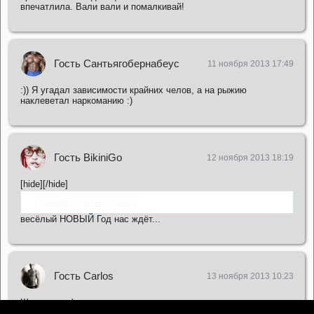
впечатлила. Вали вали и помалкивай!
Гость Сантьягобернабеус
11 ноября 2013 17:49
:)) Я угадал зависимости крайних челов, а на рыжию
наклеветал наркоманию :)
Гость BikiniGo
12 ноября 2013 18:19
[hide][/hide]
Показать / Скрыть текст
весёлый НОВЫЙ Год нас ждёт...
Гость Carlos
13 ноября 2013 10:23
Шепс силен)