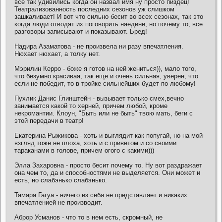
все так удивились когда он назвал имя ну просто пиздец!
Театрализованность последних сезонов уж слишком
зашкаливает! И вот что сильно бесит во всех сезонах, так это
когда люди отводят их поговорить наедине, но почему то, все
разговоры записывают и показывают. Бред!
Надира Азаматова - не произвела ни разу впечатления.
Нюхает нюхает, а толку нет.
Мэрилин Керро - боже я готов на ней жениться)), мало того,
что безумно красивая, так еще и очень сильная, уверен, что
если не победит, то в тройке сильнейших будет по любому!
Пухлик Данис Глинштейн - вызывает только смех,вечно
занимается какой то херней, причем любой, кроме
некромантии. Клоун, "Быть или не быть" твою мать, беги с
этой передачи в театр!
Екатерина Рыжикова - хоть и выглядит как попугай, но на мой
взгляд тоже не плоха, хоть и с приветом и со своими
тараканами в голове, причем огого с какими)))
Элла Захаровна - просто бесит почему то. Ну вот раздражает
она чем то, да и способностями не выделяется. Они может и
есть, но слабэнько слабэнько.
Тамара Гагуа - ничего из себя не представляет и никаких
впечатленией не производит.
Аброр Усманов - что то в нем есть, скромный, не