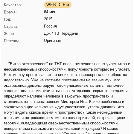
WEB-DLRip
Качество:
64 мин.
Время:
2015
Год:
Россия
Страна:
Док / ТВ Передачи
Жанр:
Оригинал
Перевод:
"Битва экстрасенсов" на ТНТ вновь встречает новых участников с
необыкновенными способностями, популярность которых не угасает.
В этом шоу просто заявить о своих экстрасенсорных способностях
недостаточно. Уже на кастинге претенденты на звание лучшего
экстрасенса демонстрируют свои уникальные таланты, выполняя
задания, полные мистики и вызовов: угадывают скрытые предметы,
определяют наличие человека в закрытых пространствах и
сталкиваются с таинственным Мистером Икс. Какие необычные и
захватывающие испытания ждут участников, утверждающих, что
могут видеть сквозь время и пространство? Какие неожиданные
открытия и потрясающие моменты ждут зрителей, встречающихся с
героями, обладающими сверхъестественными способностями,
невероятными навыками и поразительной интуицией? И самое
главное, кто завоюет заветную "Синюю руку" в финале нового