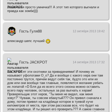
Рыженькая просто умничка!!! А этот тип которого выгнали и
правда как зомби))))
Гость Гуля88
12 октября 2013 19:42
александр шепс лучший
Гость JACKPOT
14 октября 2013 17:32
Как то бесят эти охотники за привидениями! И почему их
называют уфологами О_о? Да и вообще с какого хера они там
постоянно трутся, причем ведут себя так, будто это или их
дом или они вообще там главные, появляется желание уебать
их лопатой =D Бля да из всего этого сезона можно оставить
всего пару человек, остальных за раз выгнать к херам!
Проверяльщик этот херов, "Ты меня не видел, как меня
зовут?" Чуваак, ты совсем ебанутый??? Он привел сначала к
дому, потом привел на кладбище которое в туевой хуче
километров от места, при этом рассказав все, что будет на
этом кладбище. И ты решил его проверить??? А самое главное