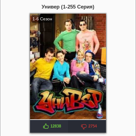
Универ (1-255 Серия)
1-6 Сезон
12838
2754
IMDB: 5.1
KP: 5.9