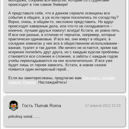
молодежь, собраны все выпуски, которые со студентами
происходят в том самом Универе!
А представьте себе, что в данном сериале освещены все
события в общаге, а уж если герои поселились по соседству?
Верно, очень, в общем-то, несложно представить. Но вдруг
происходят каверзные дела, или что-то не складывается –
конечно, лучшие друзья помогут всегда! Кстати, их ровно пять.
И все они разные, в отличии от перчаток, например, которые
практически одинаковые. И все же, они живут в общаге, в
соседних комнатах у них все в общественном использовании -
ванная, туалет и так далее. Им ничего не остается, кроме как
искренне полюбить друг друга, но с каждым курсом проблемы
становятся все сложнее и сложнее, а заботы с каждым годом
учебы перекладываются на них исключительно. И все уже
будет лишь от героев зависеть. Кстати, в новом сезоне
появится один интересный герой...
Если вы заинтересованы, предлагаю вам
Смотреть онлайн
сериал Универ
. Наслаждайтесь!
Гость Tlumak Roma
17 апреля 2012 21:53
prikolnuj serial.......