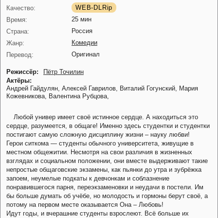
WEB-DLRip
Качество:
25 мин
Время:
Россия
Страна:
Комедии
Жанр:
Оригинал
Перевод:
Режиссёр:
Пётр Точилин
Актёры:
Андрей Гайдулян,
Алексей Гаврилов,
Виталий Гогунский,
Мария
Кожевникова,
Валентина Рубцова,
Любой универ имеет своё истинное сердце. А находиться это
сердце, разумеется, в общаге! Именно здесь студентки и студентки
постигают самую сложную дисциплину жизни – науку любви!
Герои ситкома — студенты обычного университета, живущие в
местном общежитии. Несмотря на свои различия в жизненных
взглядах и социальном положении, они вместе выдерживают такие
непростые общаговские экзамены, как пьянки до утра и зубрёжка
запоем, неумелые подкаты к девчонкам и соблазнение
понравившегося парня, переэкзаменовки и неудачи в постели. Им
бы больше думать об учёбе, но молодость и гормоны берут своё, а
потому на первом месте оказывается Она – Любовь!
Идут годы, и вчерашние студенты взрослеют. Всё больше их