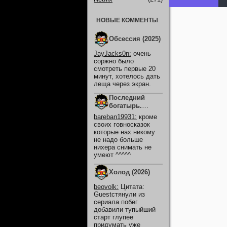
НОВЫЕ КОММЕНТЫ
Обсессия (2025)
JayJacks0n
:
очень
соржно было
смотреть первые 20
минут, хотелось дать
леща через экран.
Последний
богатырь.
Колобок (2026)
bareban19931
:
кроме
своих говносказок
которые нах никому
не надо больше
нихера снимать не
умеют ^^^^^
Холод (2026)
beovolk
:
Цитата:
Guestстянули из
сериала побег
добавили тупыйший
старт глупее
придумать уже