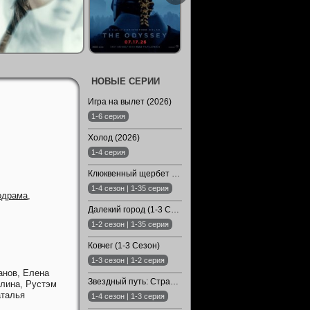
НОВЫЕ СЕРИИ
Игра на вылет (2026)
1-6 серия
Холод (2026)
1-4 серия
Клюквенный щербет (1-4 Сезон)
1-4 сезон | 1-35 серия
одрама
,
Далекий город (1-3 Сезон)
1-2 сезон | 1-35 серия
Ковчег (1-3 Сезон)
1-3 сезон | 1-2 серия
анов,
Елена
Звездный путь: Странные новые миры (1-4 Сезон)
олина,
Рустэм
талья
1-4 сезон | 1-3 серия