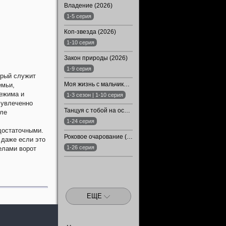
Владение (2026)
1-5 серия
Коп-звезда (2026)
1-10 серия
Закон природы (2026)
1-9 серия
орый служит
Моя жизнь с мальчиками Уолтер (1-3 Сезон)
емьи,
режима и
1-3 сезон | 1-10 серия
 увлеченно
Танцуя с тобой на острие клинка (2024)
сле
1-24 серия
достаточными.
Роковое очарование (2024)
, даже если это
1-26 серия
делами ворот
ЕЩЕ