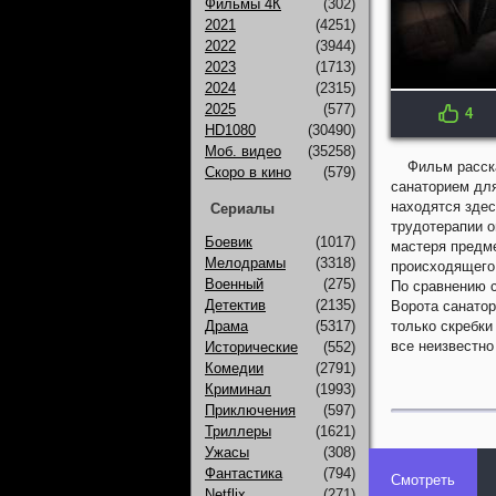
Фильмы 4К
(302)
2021
(4251)
2022
(3944)
2023
(1713)
2024
(2315)
2025
(577)
4
IMDB: 6.5
HD1080
(30490)
Моб. видео
(35258)
Фильм расск
Скоро в кино
(579)
санаторием дл
находятся здес
Сериалы
трудотерапии о
Боевик
(1017)
мастеря предме
Мелодрамы
(3318)
происходящего,
Военный
(275)
По сравнению 
Детектив
(2135)
Ворота санатор
Драма
(5317)
только скребки
все неизвестно 
Исторические
(552)
Комедии
(2791)
Криминал
(1993)
Приключения
(597)
Триллеры
(1621)
Ужасы
(308)
Фантастика
(794)
Смотреть
Netflix
(271)