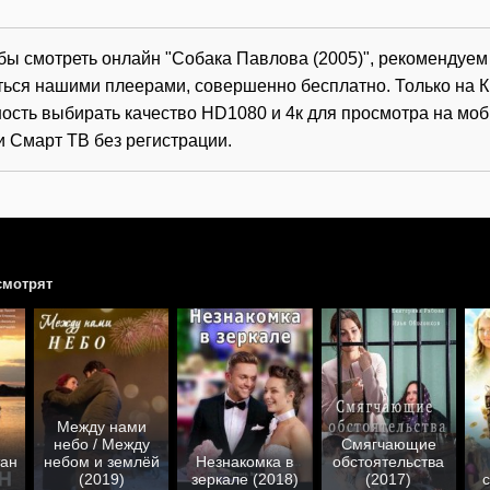
обы смотреть онлайн "Собака Павлова (2005)", рекомендуе
ться нашими плеерами, совершенно бесплатно. Только на К
ость выбирать качество HD1080 и 4к для просмотра на мо
и Смарт ТВ без регистрации.
смотрят
Между нами
небо / Между
Смягчающие
тан
небом и землёй
Незнакомка в
обстоятельства
(2019)
зеркале (2018)
(2017)
с