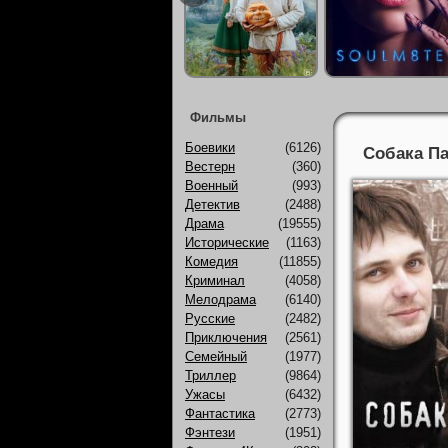
Фильмы
Боевики
(6126)
Собака Па
Вестерн
(360)
Военный
(993)
Детектив
(2488)
Драма
(19555)
Исторические
(1163)
Комедия
(11855)
Криминал
(4058)
Мелодрама
(6140)
Русские
(2482)
Приключения
(2561)
Семейный
(1977)
Триллер
(9864)
Ужасы
(6432)
Фантастика
(2773)
Фэнтези
(1951)