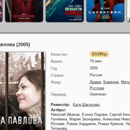
влова (2005)
DVDRip
Качество:
78 мин.
Время:
2005
Год:
Россия
Страна:
Драма
,
Комедия
,
Мел
Жанр:
Русские
Оригинал
Перевод:
Режиссёр:
Катя Шагалова
Актёры:
Николай Иванов,
Елена Лядова,
Сергей Кач
Галибина,
Мария Звонарева,
Анжелика Нев
Юскаев,
Роман Хардиков,
Роман Крюков,
На
Тетенова,