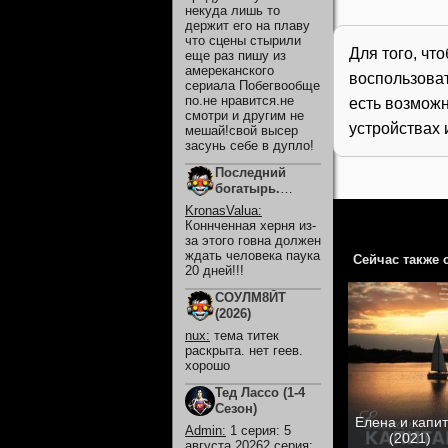
некуда лишь то
держит его на плаву
что сцены стырили
Для того, чт
еще раз пишу из
амереканского
воспользова
сериала Побегвообще
по.не нравится.не
есть возможн
смотри и другим не
устройствах 
мешай!свой высер
засунь себе в дупло!
Последний
богатырь.
Колобок (2026)
KronasValua
:
Коннченная херня из-
за этого говна должен
ждать человека паука
Сейчас также 
20 дней!!!
СОУЛМ8ЙТ
(2026)
nux
:
тема титек
раскрыта. нет геев.
хорошо
Тед Лассо (1-4
Сезон)
Елена и капи
Admin
:
1 серия: 5
(2021)
августа 20262 серия: