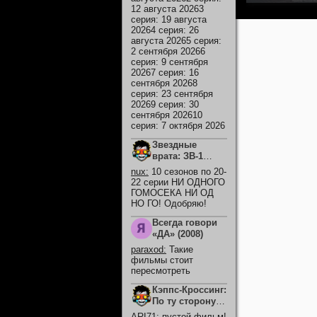
12 августа 20263
серия: 19 августа
20264 серия: 26
августа 20265 серия:
2 сентября 20266
серия: 9 сентября
20267 серия: 16
сентября 20268
серия: 23 сентября
20269 серия: 30
сентября 202610
серия: 7 октября 2026
Звездные
врата: ЗВ-1
(сериал 1997 –
nux
:
10 сезонов по 20-
2007)
22 серии НИ ОДНОГО
ГОМОСЕКА НИ ОД
НО ГО! Одобряю!
Всегда говори
«ДА» (2008)
paraxod
:
Такие
фильмы стоит
пересмотреть
Кэппс-Кроссинг:
По ту сторону
смерти (2026)
ARI71
:
пустой фильм!