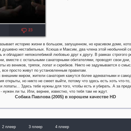
23
KP: 6.8
азывает историю жизни в большом, запущенном, но красивом доме, кот
я душевно нестабильных. Ксюша и Максим, два члена этой необычной с
ь и обладают непоколебимой любовью друг к другу. В рамках строгого 
ни, вместе с остальными санаторными обитателями, проводят свои дни,
ты из веников, тряпок, лопат и скребков. Никто не задумывается о смы
 все просто живут по установленным правилам.
с внешним миром, жители санатория кажутся более адекватными и само
ия открыты, но никто не смеет выйти, потому что здесь есть хоть что-то
 и лопаты... Здесь тебе нужны для того, чтобы есть и убирать. А за пре
- нужен ли ты. Или, вернее, известно, что тебя там не ждут.
Собака Павлова (2005) в хорошем качестве HD
2 плеер
3 плеер
4 плеер