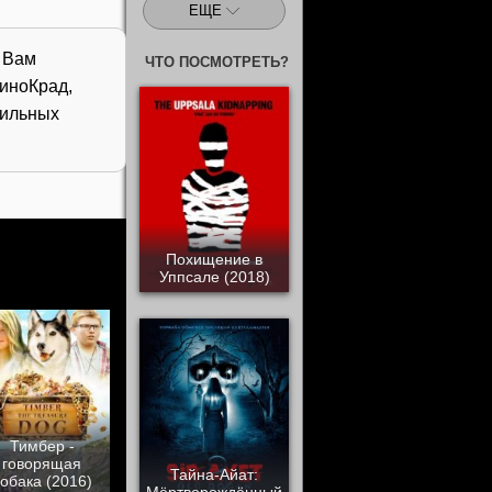
ЕЩЕ
м Вам
ЧТО ПОСМОТРЕТЬ?
иноКрад,
бильных
Похищение в
Уппсале (2018)
Тимбер -
говорящая
Тайна-Айат:
обака (2016)
Мёртворождённый