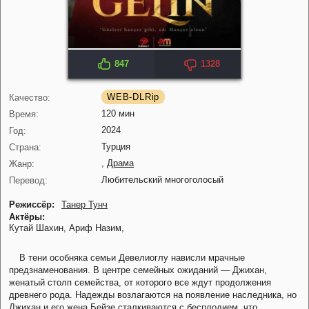
847
1328
IMDB: 4.2
WEB-DLRip
Качество:
120 мин
Время:
2024
Год:
Турция
Страна:
,
Драма
Жанр:
Любительский многоголосый
Перевод:
Режиссёр:
Танер Тунч
Актёры:
Кутай Шахин,
Ариф Назим,
В тени особняка семьи Девелиоглу нависли мрачные
предзнаменования. В центре семейных ожиданий — Джихан,
женатый столп семейства, от которого все ждут продолжения
древнего рода. Надежды возлагаются на появление наследника, но
Джихан и его жена Бейзе сталкиваются с бесплодием, что