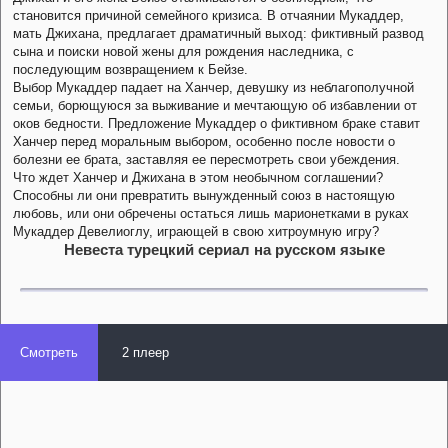
становится причиной семейного кризиса. В отчаянии Мукаддер,
мать Джихана, предлагает драматичный выход: фиктивный развод
сына и поиски новой жены для рождения наследника, с
последующим возвращением к Бейзе.
Выбор Мукаддер падает на Ханчер, девушку из неблагополучной
семьи, борющуюся за выживание и мечтающую об избавлении от
оков бедности. Предложение Мукаддер о фиктивном браке ставит
Ханчер перед моральным выбором, особенно после новости о
болезни ее брата, заставляя ее пересмотреть свои убеждения.
Что ждет Ханчер и Джихана в этом необычном соглашении?
Способны ли они превратить вынужденный союз в настоящую
любовь, или они обречены остаться лишь марионетками в руках
Мукаддер Девелиоглу, играющей в свою хитроумную игру?
Невеста турецкий сериал на русском языке
Смотреть
2 плеер