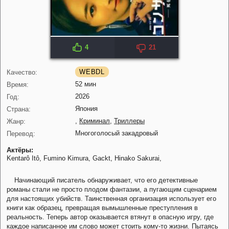
4
21
WEBDL
Качество:
52 мин
Время:
2026
Год:
Япония
Страна:
,
Криминал
,
Триллеры
Жанр:
Многоголосый закадровый
Перевод:
Актёры:
Kentarô Itô,
Fumino Kimura,
Gackt,
Hinako Sakurai,
Начинающий писатель обнаруживает, что его детективные
романы стали не просто плодом фантазии, а пугающим сценарием
для настоящих убийств. Таинственная организация использует его
книги как образец, превращая вымышленные преступления в
реальность. Теперь автор оказывается втянут в опасную игру, где
каждое написанное им слово может стоить кому-то жизни. Пытаясь