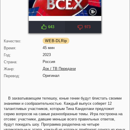
643
973
WEB-DLRip
Качество:
45 мин
Время:
2023
Год:
Россия
Страна:
Док / ТВ Передачи
Жанр:
Оригинал
Перевод:
В захватывающем телешоу, юные гении будут блистать своими
знаниями и сообразительностью. Каждый выпуск соберет 12
талантливых участников, которым Тина Канделаки предложит
серию вопросов на самые разнообразные темы. Игра построена на
отсеве: участники, давшие меньше всего правильных ответов,
будут покидать шоу. Программа разделена на четыре
увлекательных этапа, каждый из которых приблизит одного из юных