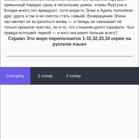
привычный порядок сразу в нескольких домах: кланы Фуртуна и
Кочари много лет враждуют, хотя когда-то Эсме и Адиль полюбили
друг друга и так и не смогли стать семьёй. Возвращение Элени
заставляет их встретиться вновь — и теперь их связывает не
только прошлое чувство, но и то, что слишком долго скрывали. Чья
правда всплывёт первой — и кого она ранит больше всего?
Сериал Это море переполнится 1-31,32,33,34 серия на
русском языке
Смотреть
2 плеер
3 плеер