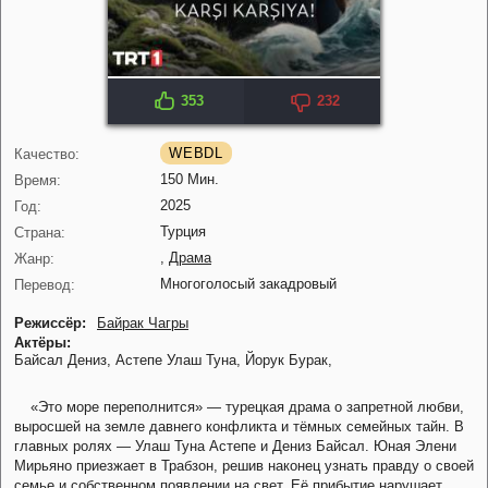
353
232
IMDB: 7.8
KP: 8.1
WEBDL
Качество:
150 Мин.
Время:
2025
Год:
Турция
Страна:
,
Драма
Жанр:
Многоголосый закадровый
Перевод:
Режиссёр:
Байрак Чагры
Актёры:
Байсал Дениз,
Астепе Улаш Туна,
Йорук Бурак,
«Это море переполнится» — турецкая драма о запретной любви,
выросшей на земле давнего конфликта и тёмных семейных тайн. В
главных ролях — Улаш Туна Астепе и Дениз Байсал. Юная Элени
Мирьяно приезжает в Трабзон, решив наконец узнать правду о своей
семье и собственном появлении на свет. Её прибытие нарушает